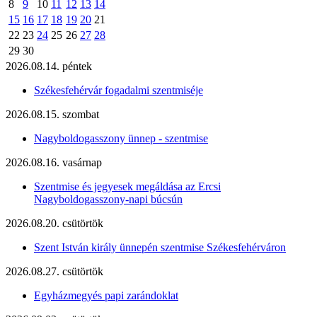
8
9
10
11
12
13
14
15
16
17
18
19
20
21
22
23
24
25
26
27
28
29
30
2026.08.14. péntek
Székesfehérvár fogadalmi szentmiséje
2026.08.15. szombat
Nagyboldogasszony ünnep - szentmise
2026.08.16. vasárnap
Szentmise és jegyesek megáldása az Ercsi
Nagyboldogasszony-napi búcsún
2026.08.20. csütörtök
Szent István király ünnepén szentmise Székesfehérváron
2026.08.27. csütörtök
Egyházmegyés papi zarándoklat