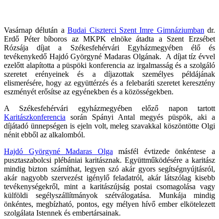
Vasárnap délután a
Budai Ciszterci Szent Imre Gimnáziumban
dr.
Erdő Péter bíboros az MKPK elnöke átadta a Szent Erzsébet
Rózsája díjat a Székesfehérvári Egyházmegyében élő és
tevékenykedő Hajdó Györgyné Madaras Olgának. A díjat tíz évvel
ezelőtt alapította a püspöki konferencia az irgalmasság és a szolgáló
szeretet erényeinek és a díjazottak személyes példájának
elismerésére, hogy az együttérzés és a felebaráti szeretet keresztény
eszményét erősítse az egyénekben és a közösségekben.
A Székesfehérvári egyházmegyében előző napon tartott
Karitászkonferencia
során Spányi Antal megyés püspök, aki a
díjátadó ünnepségen is ejeln volt, meleg szavakkal köszöntötte Olgi
nénit ebből az alkalomból.
Hajdó Györgyné Madaras Olga
másfél évtizede önkéntese a
pusztaszabolcsi plébániai karitásznak. Együttműködésére a karitász
mindig bizton számíthat, legyen szó akár gyors segítségnyújtásról,
akár nagyobb szervezést igénylő feladatról, akár látszólag kisebb
tevékenységekről, mint a karitászújság postai csomagolása vagy
külföldi segélyszállítmányok szétválogatása. Munkája mindig
önkéntes, megbízható, pontos, egy mélyen hívő ember elkötelezett
szolgálata Istennek és embertársainak.