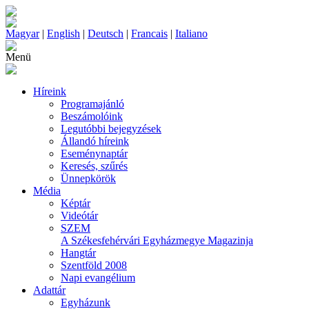
Magyar
|
English
|
Deutsch
|
Francais
|
Italiano
Menü
Híreink
Programajánló
Beszámolóink
Legutóbbi bejegyzések
Állandó híreink
Eseménynaptár
Keresés, szűrés
Ünnepkörök
Média
Képtár
Videótár
SZEM
A Székesfehérvári Egyházmegye Magazinja
Hangtár
Szentföld 2008
Napi evangélium
Adattár
Egyházunk