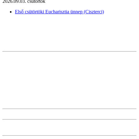
2026.09.03. csütörtök
Első csütörtöki Eucharisztia ünnep (Ciszterci)