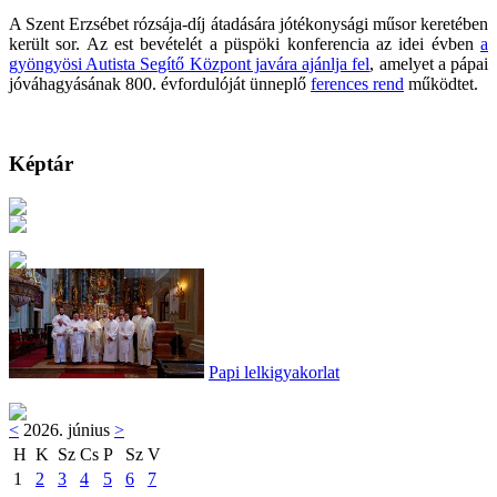
A Szent Erzsébet rózsája-díj átadására jótékonysági műsor keretében
került sor. Az est bevételét a püspöki konferencia az idei évben
a
gyöngyösi Autista Segítő Központ javára ajánlja fel
, amelyet a pápai
jóváhagyásának 800. évfordulóját ünneplő
ferences rend
működtet.
Képtár
Papi lelkigyakorlat
<
2026. június
>
H
K
Sz
Cs
P
Sz
V
1
2
3
4
5
6
7