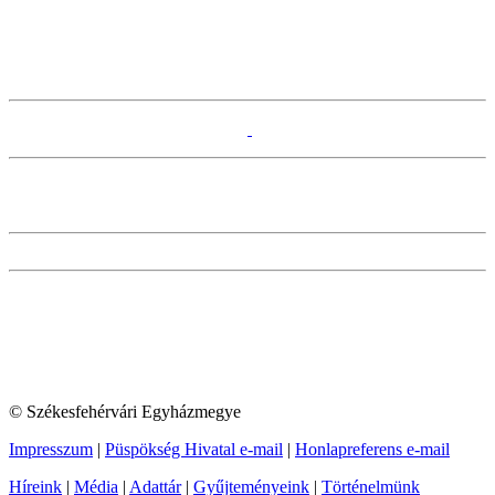
© Székesfehérvári Egyházmegye
Impresszum
|
Püspökség Hivatal e-mail
|
Honlapreferens e-mail
Híreink
|
Média
|
Adattár
|
Gyűjteményeink
|
Történelmünk