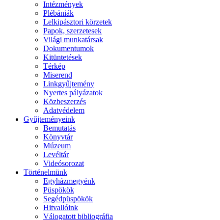
Intézmények
Plébániák
Lelkipásztori körzetek
Papok, szerzetesek
Világi munkatársak
Dokumentumok
Kitüntetések
Térkép
Miserend
Linkgyűjtemény
Nyertes pályázatok
Közbeszerzés
Adatvédelem
Gyűjteményeink
Bemutatás
Könyvtár
Múzeum
Levéltár
Videósorozat
Történelmünk
Egyházmegyénk
Püspökök
Segédpüspökök
Hitvallóink
Válogatott bibliográfia