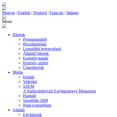
Magyar
|
English
|
Deutsch
|
Francais
|
Italiano
Menü
Híreink
Programajánló
Beszámolóink
Legutóbbi bejegyzések
Állandó híreink
Eseménynaptár
Keresés, szűrés
Ünnepkörök
Média
Képtár
Videótár
SZEM
A Székesfehérvári Egyházmegye Magazinja
Hangtár
Szentföld 2008
Napi evangélium
Adattár
Egyházunk