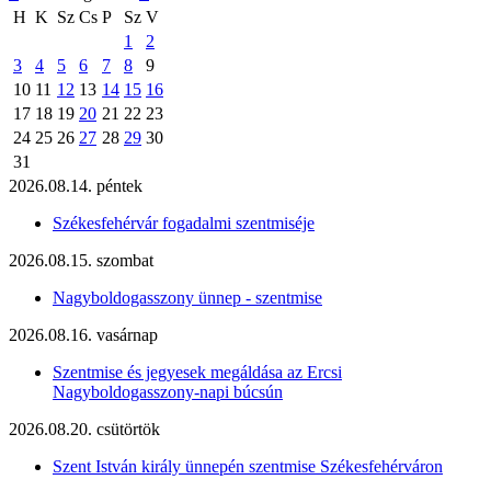
H
K
Sz
Cs
P
Sz
V
1
2
3
4
5
6
7
8
9
10
11
12
13
14
15
16
17
18
19
20
21
22
23
24
25
26
27
28
29
30
31
2026.08.14. péntek
Székesfehérvár fogadalmi szentmiséje
2026.08.15. szombat
Nagyboldogasszony ünnep - szentmise
2026.08.16. vasárnap
Szentmise és jegyesek megáldása az Ercsi
Nagyboldogasszony-napi búcsún
2026.08.20. csütörtök
Szent István király ünnepén szentmise Székesfehérváron