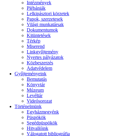
Intézmények
Plébániák
Lelkipásztori körzetek
Papok, szerzetesek
Világi munkatársak
Dokumentumok
Kitüntetések
Térkép
Miserend
Linkgyűjtemény
Nyertes pályázatok
Közbeszerzés
Adatvédelem
Gyűjteményeink
Bemutatás
Könyvtár
Múzeum
Levéltár
Videósorozat
Történelmünk
Egyházmegyénk
Püspökök
Segédpüspökök
Hitvallóink
Válogatott bibliográfia