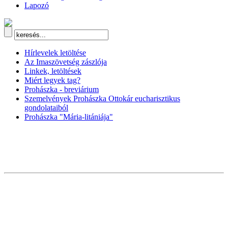
Lapozó
Hírlevelek letöltése
Az Imaszövetség zászlója
Linkek, letöltések
Miért legyek tag?
Prohászka - breviárium
Szemelvények Prohászka Ottokár eucharisztikus
gondolataiból
Prohászka "Mária-litániája"