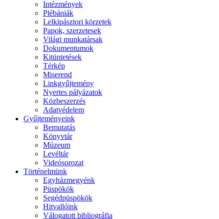
Intézmények
Plébániák
Lelkipásztori körzetek
Papok, szerzetesek
Világi munkatársak
Dokumentumok
Kitüntetések
Térkép
Miserend
Linkgyűjtemény
Nyertes pályázatok
Közbeszerzés
Adatvédelem
Gyűjteményeink
Bemutatás
Könyvtár
Múzeum
Levéltár
Videósorozat
Történelmünk
Egyházmegyénk
Püspökök
Segédpüspökök
Hitvallóink
Válogatott bibliográfia