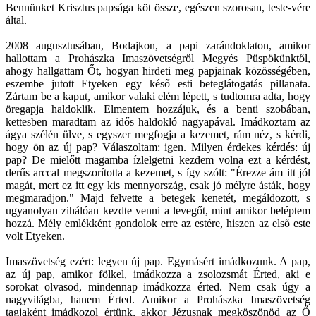
Bennünket Krisztus papsága köt össze, egészen szorosan, teste-vére
által.
2008 augusztusában, Bodajkon, a papi zarándoklaton, amikor
hallottam a Prohászka Imaszövetségről Megyés Püspökünktől,
ahogy hallgattam Őt, hogyan hirdeti meg papjainak közösségében,
eszembe jutott Etyeken egy késő esti beteglátogatás pillanata.
Zártam be a kaput, amikor valaki elém lépett, s tudtomra adta, hogy
öregapja haldoklik. Elmentem hozzájuk, és a benti szobában,
kettesben maradtam az idős haldokló nagyapával. Imádkoztam az
ágya szélén ülve, s egyszer megfogja a kezemet, rám néz, s kérdi,
hogy ön az új pap? Válaszoltam: igen. Milyen érdekes kérdés: új
pap? De mielőtt magamba ízlelgetni kezdem volna ezt a kérdést,
derűs arccal megszorította a kezemet, s így szólt: "Érezze ám itt jól
magát, mert ez itt egy kis mennyország, csak jó mélyre ásták, hogy
megmaradjon." Majd felvette a betegek kenetét, megáldozott, s
ugyanolyan zihálóan kezdte venni a levegőt, mint amikor beléptem
hozzá. Mély emlékként gondolok erre az estére, hiszen az első este
volt Etyeken.
Imaszövetség ezért: legyen új pap. Egymásért imádkozunk. A pap,
az új pap, amikor fölkel, imádkozza a zsolozsmát Érted, aki e
sorokat olvasod, mindennap imádkozza érted. Nem csak úgy a
nagyvilágba, hanem Érted. Amikor a Prohászka Imaszövetség
tagjaként imádkozol értünk, akkor Jézusnak megköszönöd az Ő