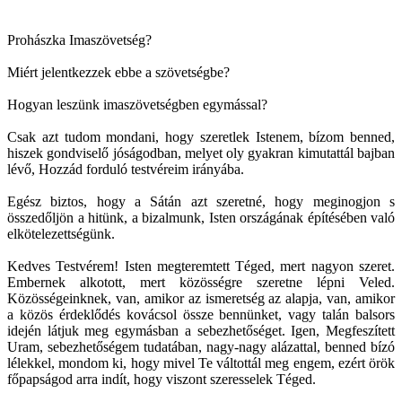
Prohászka Imaszövetség?
Miért jelentkezzek ebbe a szövetségbe?
Hogyan leszünk imaszövetségben egymással?
Csak azt tudom mondani, hogy szeretlek Istenem, bízom benned,
hiszek gondviselő jóságodban, melyet oly gyakran kimutattál bajban
lévő, Hozzád forduló testvéreim irányába.
Egész biztos, hogy a Sátán azt szeretné, hogy meginogjon s
összedőljön a hitünk, a bizalmunk, Isten országának építésében való
elkötelezettségünk.
Kedves Testvérem! Isten megteremtett Téged, mert nagyon szeret.
Embernek alkotott, mert közösségre szeretne lépni Veled.
Közösségeinknek, van, amikor az ismeretség az alapja, van, amikor
a közös érdeklődés kovácsol össze bennünket, vagy talán balsors
idején látjuk meg egymásban a sebezhetőséget. Igen, Megfeszített
Uram, sebezhetőségem tudatában, nagy-nagy alázattal, benned bízó
lélekkel, mondom ki, hogy mivel Te váltottál meg engem, ezért örök
főpapságod arra indít, hogy viszont szeresselek Téged.