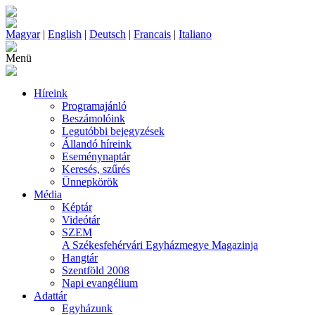
Magyar
|
English
|
Deutsch
|
Francais
|
Italiano
Menü
Híreink
Programajánló
Beszámolóink
Legutóbbi bejegyzések
Állandó híreink
Eseménynaptár
Keresés, szűrés
Ünnepkörök
Média
Képtár
Videótár
SZEM
A Székesfehérvári Egyházmegye Magazinja
Hangtár
Szentföld 2008
Napi evangélium
Adattár
Egyházunk