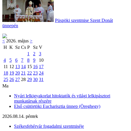
Püspöki szentmise Szent Donát
ünnepén
<
2026. május
>
H
K
Sz
Cs
P
Sz
V
1
2
3
4
5
6
7
8
9
10
11
12
13
14
15
16
17
18
19
20
21
22
23
24
25
26
27
28
29
30
31
Ma
Nyári lelkigyakorlat hitoktatók és világi lelkipásztori
munkatársak részére
Első csütörtöki Eucharisztia ünnep (Öreghegy)
2026.08.14. péntek
Székesfehérvár fogadalmi szentmiséje