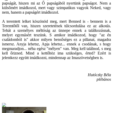
papságát, hiszen mi az Ő papságából nyertünk papságot. Nem a
külsőmért imádkozol, mert vagy szimpatikus vagyok Neked, vagy
nem, hanem a papságért imádkozol.
A teremtett lelket köszönöd meg, mert Benned is - bennem is a
Teremtőtől van, hiszen szeretetének túlcsordulása ez az alkotás.
Tehát a személyes méltóság az ünnepe ennek a találkozásnak,
melyet egymásért teszünk. S amikor imádkozod, hogy "az én
családomból is" akkor milyen bensőséges ez a pillanat, magadra
ismersz. Anyja lehetsz, Apja lehetsz... ennek a csodának, s hogy
megmaradjon... néha egész "mélyen" van. Meg kell találnod, s meg
kell őrizned. Mind a kettőhöz ima szükséges, érted? Ezért is
jelentkezz együtt imádkozni, mindennap az Imaszövetségben is.
Hutóczky Béla
plébános