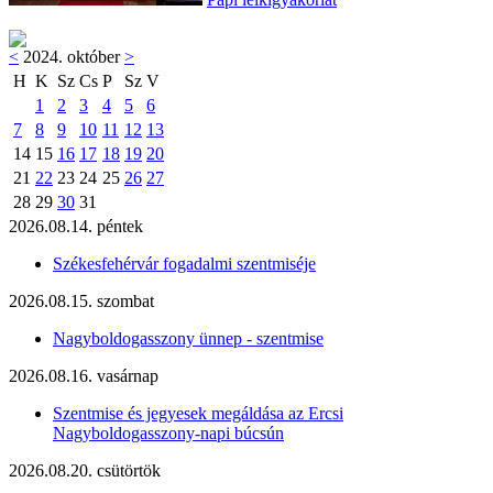
<
2024. október
>
H
K
Sz
Cs
P
Sz
V
1
2
3
4
5
6
7
8
9
10
11
12
13
14
15
16
17
18
19
20
21
22
23
24
25
26
27
28
29
30
31
2026.08.14. péntek
Székesfehérvár fogadalmi szentmiséje
2026.08.15. szombat
Nagyboldogasszony ünnep - szentmise
2026.08.16. vasárnap
Szentmise és jegyesek megáldása az Ercsi
Nagyboldogasszony-napi búcsún
2026.08.20. csütörtök