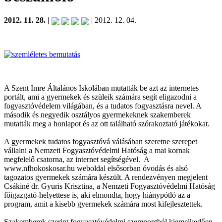
2012. 11. 28. |
| 2012. 12. 04.
A Szent Imre Általános Iskolában mutatták be azt az internetes
portált, ami a gyermekek és szüleik számára segít eligazodni a
fogyasztóvédelem világában, és a tudatos fogyasztásra nevel. A
második és negyedik osztályos gyermekeknek szakemberek
mutatták meg a honlapot és az ott található szórakoztató játékokat.
A gyermekek tudatos fogyasztóvá válásában szeretne szerepet
vállalni a Nemzeti Fogyasztóvédelmi Hatóság a mai kornak
megfelelő csatorna, az internet segítségével. A
www.nfhokoskosar.hu weboldal elsősorban óvodás és alsó
tagozatos gyermekek számára készült. A rendezvényen megjelent
Csákiné dr. Gyuris Krisztina, a Nemzeti Fogyasztóvédelmi Hatóság
főigazgató-helyettese is, aki elmondta, hogy hiánypótló az a
program, amit a kisebb gyermekek számára most kifejlesztettek.
Szakemberek szerint fogyasztóvédelmi szempontból kiemelkedően