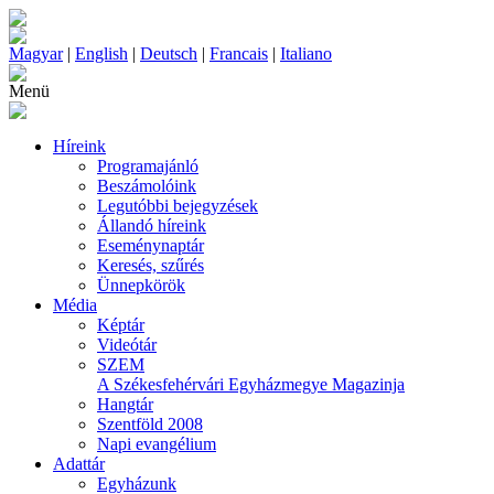
Magyar
|
English
|
Deutsch
|
Francais
|
Italiano
Menü
Híreink
Programajánló
Beszámolóink
Legutóbbi bejegyzések
Állandó híreink
Eseménynaptár
Keresés, szűrés
Ünnepkörök
Média
Képtár
Videótár
SZEM
A Székesfehérvári Egyházmegye Magazinja
Hangtár
Szentföld 2008
Napi evangélium
Adattár
Egyházunk