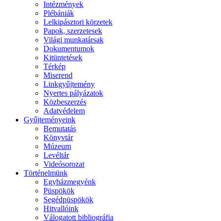
Intézmények
Plébániák
Lelkipásztori körzetek
Papok, szerzetesek
Világi munkatársak
Dokumentumok
Kitüntetések
Térkép
Miserend
Linkgyűjtemény
Nyertes pályázatok
Közbeszerzés
Adatvédelem
Gyűjteményeink
Bemutatás
Könyvtár
Múzeum
Levéltár
Videósorozat
Történelmünk
Egyházmegyénk
Püspökök
Segédpüspökök
Hitvallóink
Válogatott bibliográfia