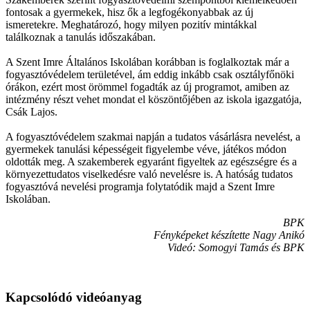
fontosak a gyermekek, hisz ők a legfogékonyabbak az új
ismeretekre. Meghatározó, hogy milyen pozitív mintákkal
találkoznak a tanulás időszakában.
A Szent Imre Általános Iskolában korábban is foglalkoztak már a
fogyasztóvédelem területével, ám eddig inkább csak osztályfőnöki
órákon, ezért most örömmel fogadták az új programot, amiben az
intézmény részt vehet mondat el köszöntőjében az iskola igazgatója,
Csák Lajos.
A fogyasztóvédelem szakmai napján a tudatos vásárlásra nevelést, a
gyermekek tanulási képességeit figyelembe véve, játékos módon
oldották meg. A szakemberek egyaránt figyeltek az egészségre és a
környezettudatos viselkedésre való nevelésre is. A hatóság tudatos
fogyasztóvá nevelési programja folytatódik majd a Szent Imre
Iskolában.
BPK
Fényképeket készítette Nagy Anikó
Videó: Somogyi Tamás és BPK
Kapcsolódó videóanyag