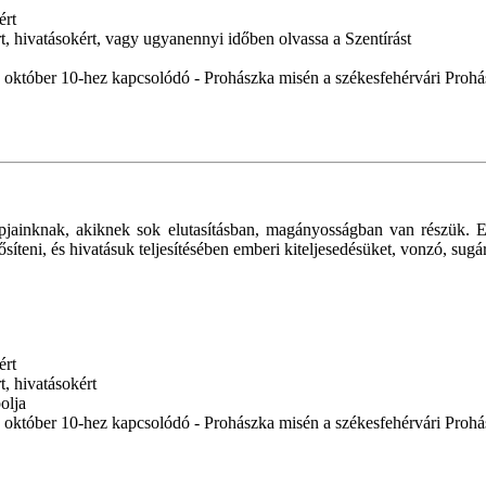
ért
, hivatásokért, vagy ugyanennyi időben olvassa a Szentírást
i - október 10-hez kapcsolódó - Prohászka misén a székesfehérvári Pr
jainknak, akiknek sok elutasításban, magányosságban van részük. E
rősíteni, és hivatásuk teljesítésében emberi kiteljesedésüket, vonzó, su
ért
, hivatásokért
olja
i - október 10-hez kapcsolódó - Prohászka misén a székesfehérvári Pr