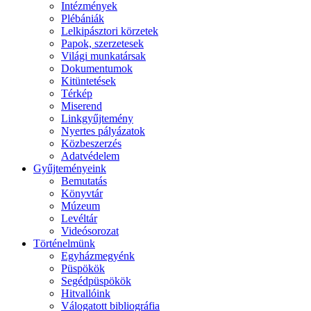
Intézmények
Plébániák
Lelkipásztori körzetek
Papok, szerzetesek
Világi munkatársak
Dokumentumok
Kitüntetések
Térkép
Miserend
Linkgyűjtemény
Nyertes pályázatok
Közbeszerzés
Adatvédelem
Gyűjteményeink
Bemutatás
Könyvtár
Múzeum
Levéltár
Videósorozat
Történelmünk
Egyházmegyénk
Püspökök
Segédpüspökök
Hitvallóink
Válogatott bibliográfia