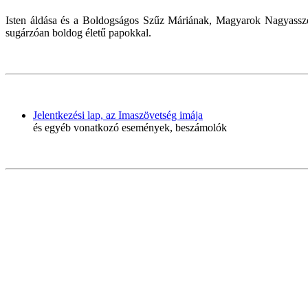
Isten áldása és a Boldogságos Szűz Máriának, Magyarok Nagyasszony
sugárzóan boldog életű papokkal.
Jelentkezési lap, az Imaszövetség imája
és egyéb vonatkozó események, beszámolók