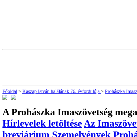
Főoldal
>
Kaszap István halálának 76. évfordulója
>
Prohászka Imas
A Prohászka Imaszövetség mega
Hírlevelek letöltése
Az Imaszövet
breviárium
Szemelvények Prohás