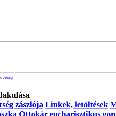
zövetség
lakulása
ség zászlója
Linkek, letöltések
M
zka Ottokár eucharisztikus gon