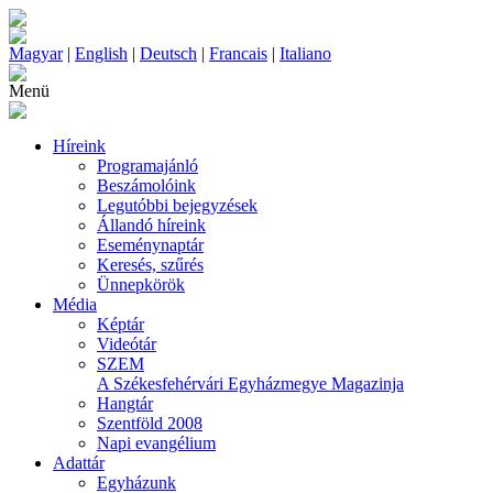
Magyar
|
English
|
Deutsch
|
Francais
|
Italiano
Menü
Híreink
Programajánló
Beszámolóink
Legutóbbi bejegyzések
Állandó híreink
Eseménynaptár
Keresés, szűrés
Ünnepkörök
Média
Képtár
Videótár
SZEM
A Székesfehérvári Egyházmegye Magazinja
Hangtár
Szentföld 2008
Napi evangélium
Adattár
Egyházunk