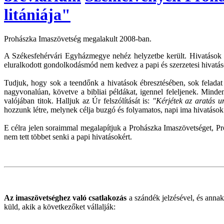
litániája"
Prohászka Imaszövetség megalakult 2008-ban.
A Székesfehérvári Egyházmegye nehéz helyzetbe került. Hivatások s
eluralkodott gondolkodásmód nem kedvez a papi és szerzetesi hivatá
Tudjuk, hogy sok a teendőnk a hivatások ébresztésében, sok feladat h
nagyvonalúan, követve a bibliai példákat, igennel feleljenek. Mind
valójában titok. Halljuk az Úr felszólítását is:
"Kérjétek az aratás u
hozzunk létre, melynek célja buzgó és folyamatos, napi ima hivatások 
E célra jelen soraimmal megalapítjuk a Prohászka Imaszövetséget, Pr
nem tett többet senki a papi hivatásokért.
Az imaszövetséghez való csatlakozás
a szándék jelzésével, és annak
küld, akik a következőket vállalják: