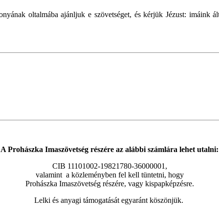
ának oltalmába ajánljuk e szövetséget, és kérjük Jézust: imáink ál
A Prohászka Imaszövetség részére az alábbi számlára lehet utalni:
CIB 11101002-19821780-36000001,
valamint a közleményben fel kell tüntetni, hogy
Prohászka Imaszövetség részére, vagy kispapképzésre.
Lelki és anyagi támogatását egyaránt köszönjük.