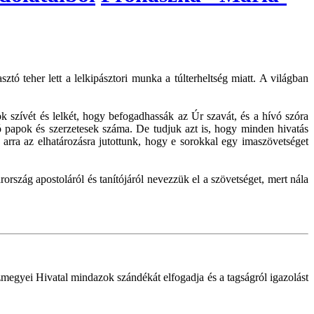
teher lett a lelkipásztori munka a túlterheltség miatt. A világban
ok szívét és lelkét, hogy befogadhassák az Úr szavát, és a hívó szóra
ó papok és szerzetesek száma. De tudjuk azt is, hogy minden hivatás
 arra az elhatározásra jutottunk, hogy e sorokkal egy imaszövetséget
szág apostoláról és tanítójáról nevezzük el a szövetséget, mert nála
megyei Hivatal mindazok szándékát elfogadja és a tagságról igazolást