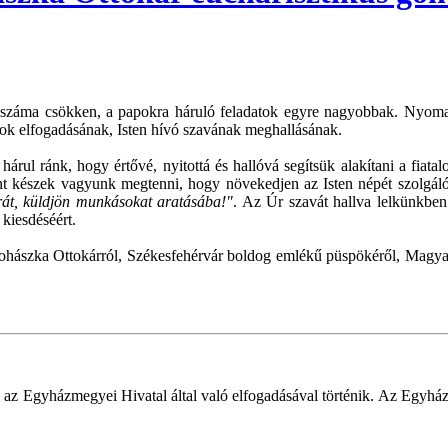
záma csökken, a papokra háruló feladatok egyre nagyobbak. Nyomasztó 
sok elfogadásának, Isten hívó szavának meghallásának.
árul ránk, hogy értővé, nyitottá és hallóvá segítsük alakítani a fiatal
ent készek vagyunk megtenni, hogy növekedjen az Isten népét szolgál
rát, küldjön munkásokat aratásába!"
. Az Úr szavát hallva lelkünkben
kiesdéséért.
ohászka Ottokárról, Székesfehérvár boldog emlékű püspökéről, Magyaror
 az Egyházmegyei Hivatal által való elfogadásával történik. Az Egyház