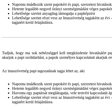
Naponta imádkozik szent papokért és papi, szerzetesi hivatások
Hetente legalább negyed órányi szentségimádást végez papokért
Lehetősége szerint anyagilag támogatja a papképzést
Lehetősége szerint részt vesz az Imaszövetség tagjaként az év
tagjaiért kerül felajánlásra.
Tudjuk, hogy ma sok nehézséggel kell megküzdenie hivatásáért pap
akarjuk a papi szolidaritást, a papok személyes kapcsolatait akarjuk e
Az imaszövetség papi tagozatának tagja lehet az, aki
Naponta imádkozik szent papokért és papi, szerzetesi hivatások
Hetente legalább negyed órányi szentségimádást végez papokért
Havonta egy paptársát meglátogatja, vele testvéri kapcsolatát áp
Lehetősége szerint részt vesz az Imaszövetség tagjaként az év
tagjaiért kerül felajánlásra.