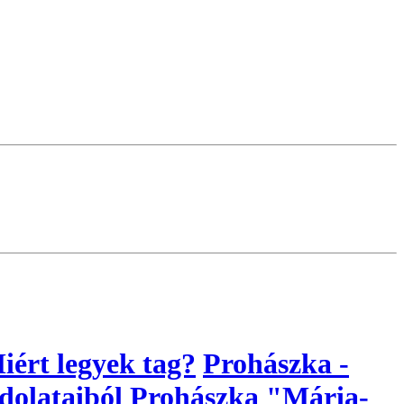
iért legyek tag?
Prohászka -
dolataiból
Prohászka "Mária-