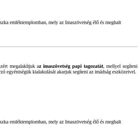
ohászka emléktemplomban, mely az Imaszövetség élő és meghalt
zért megalakítjuk a
z imaszövetség papi tagozatát
, mellyel segíteni
gárzó egyéniségük kialakulását akarjuk segíteni az imádság eszközeivel.
ohászka emléktemplomban, mely az Imaszövetség élő és meghalt