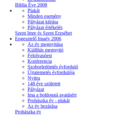
Biblia Éve 2008
Plakát
Minden esemény
Pályázat kiírása
Pályázat értékelés
Szent Imre és Szent Erzsébet
Engesztelő Imaév 2006
Az év megnyitása
Kiállítás megnyitó
Felolvasóest
Konferencia
Szoborledöntés évforduló
Újratemetés évfordulója
Nyitra
148 éve született
Pályázat
Ima a boldoggá avatásért
Prohászka év - plakát
Az év bezárása
Prohászka év