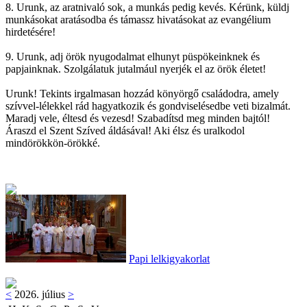
8. Urunk, az aratnivaló sok, a munkás pedig kevés. Kérünk, küldj
munkásokat aratásodba és támassz hivatásokat az evangélium
hirdetésére!
9. Urunk, adj örök nyugodalmat elhunyt püspökeinknek és
papjainknak. Szolgálatuk jutalmául nyerjék el az örök életet!
Urunk! Tekints irgalmasan hozzád könyörgő családodra, amely
szívvel-lélekkel rád hagyatkozik és gondviselésedbe veti bizalmát.
Maradj vele, éltesd és vezesd! Szabadítsd meg minden bajtól!
Áraszd el Szent Szíved áldásával! Aki élsz és uralkodol
mindörökkön-örökké.
Papi lelkigyakorlat
<
2026. július
>