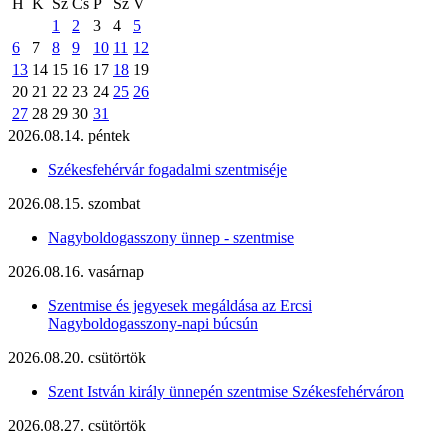
H
K
Sz
Cs
P
Sz
V
1
2
3
4
5
6
7
8
9
10
11
12
13
14
15
16
17
18
19
20
21
22
23
24
25
26
27
28
29
30
31
2026.08.14. péntek
Székesfehérvár fogadalmi szentmiséje
2026.08.15. szombat
Nagyboldogasszony ünnep - szentmise
2026.08.16. vasárnap
Szentmise és jegyesek megáldása az Ercsi
Nagyboldogasszony-napi búcsún
2026.08.20. csütörtök
Szent István király ünnepén szentmise Székesfehérváron
2026.08.27. csütörtök