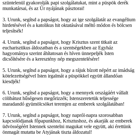
szüntelenül gyakorolják papi szolgálatukat, mint a püspök derék
munkatársai, és az Úr nyájának pásztorai!
3. Urunk, segítsd a papságot, hogy az ige szolgálatát az evangélium
hirdetésével és a katolikus hit oktatásával méltó módon és bölcsen
teljesítsék!
4. Urunk, segítsd a papságot, hogy Krisztus szent titkait az
eucharisztikus áldozatban és a szentségekben az Egyház
hagyománya szerint áhítatosan és híven ünnepeljék Isten
dicsőítésére és a keresztény nép megszentelésére!
5. Urunk, segítsd a papságot, hogy a rájuk bízott népért az imádság
kötelezettségével Isten irgalmát a püspökkel együtt állandóan
kiesdjék!
6. Urunk, segítsd a papságot, hogy a mennyek országáért vállalt
cölibátust hűségesen megőrizzék; Istenszeretetük teljessége
maradandó gyümölcsöket teremjen az emberek szolgálatában!
7. Urunk, segítsd a papságot, hogy napról-napra szorosabban
kapcsolódjanak főpapunkhoz, Krisztushoz, és akarják az emberek
üdvösségéért Istennek szentelni magukat vele együtt, aki érettünk
önmagát mutatta be Atyjának tiszta áldozatul!