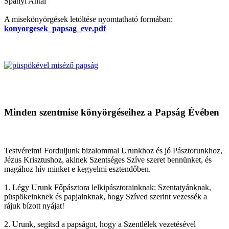
Spányi Antal
A misekönyörgések letöltése nyomtatható formában:
konyorgesek_papsag_eve.pdf
Minden szentmise könyörgéseihez a Papság Évében
Testvéreim! Forduljunk bizalommal Urunkhoz és jó Pásztorunkhoz,
Jézus Krisztushoz, akinek Szentséges Szíve szeret bennünket, és
magához hív minket e kegyelmi esztendőben.
1. Légy Urunk Főpásztora lelkipásztorainknak: Szentatyánknak,
püspökeinknek és papjainknak, hogy Szíved szerint vezessék a
rájuk bízott nyájat!
2. Urunk, segítsd a papságot, hogy a Szentlélek vezetésével