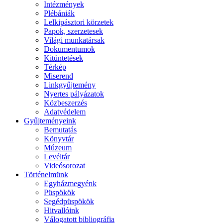
Intézmények
Plébániák
Lelkipásztori körzetek
Papok, szerzetesek
Világi munkatársak
Dokumentumok
Kitüntetések
Térkép
Miserend
Linkgyűjtemény
Nyertes pályázatok
Közbeszerzés
Adatvédelem
Gyűjteményeink
Bemutatás
Könyvtár
Múzeum
Levéltár
Videósorozat
Történelmünk
Egyházmegyénk
Püspökök
Segédpüspökök
Hitvallóink
Válogatott bibliográfia