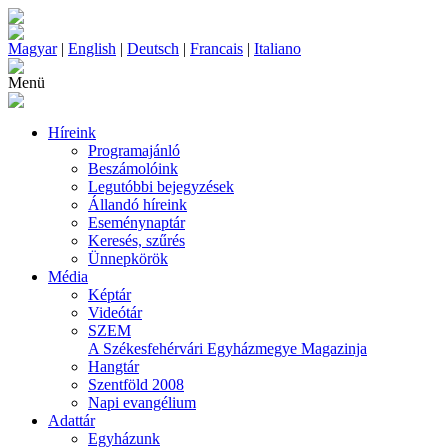
Magyar
|
English
|
Deutsch
|
Francais
|
Italiano
Menü
Híreink
Programajánló
Beszámolóink
Legutóbbi bejegyzések
Állandó híreink
Eseménynaptár
Keresés, szűrés
Ünnepkörök
Média
Képtár
Videótár
SZEM
A Székesfehérvári Egyházmegye Magazinja
Hangtár
Szentföld 2008
Napi evangélium
Adattár
Egyházunk