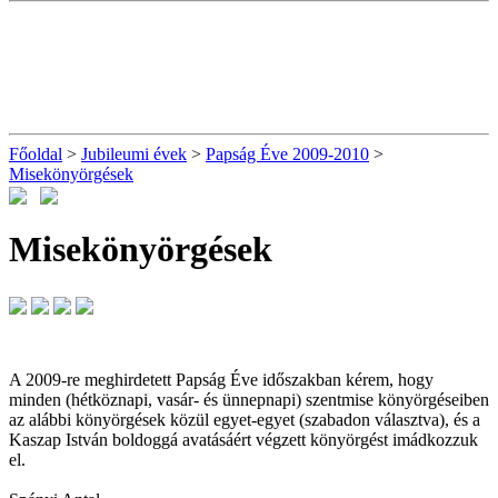
Főoldal
>
Jubileumi évek
>
Papság Éve 2009-2010
>
Misekönyörgések
Misekönyörgések
A 2009-re meghirdetett Papság Éve időszakban kérem, hogy
minden (hétköznapi, vasár- és ünnepnapi) szentmise könyörgéseiben
az alábbi könyörgések közül egyet-egyet (szabadon választva), és a
Kaszap István boldoggá avatásáért végzett könyörgést imádkozzuk
el.