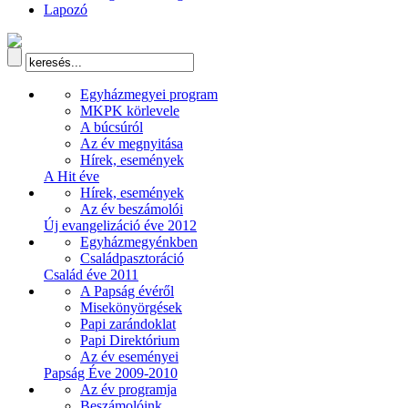
Lapozó
Egyházmegyei program
MKPK körlevele
A búcsúról
Az év megnyitása
Hírek, események
A Hit éve
Hírek, események
Az év beszámolói
Új evangelizáció éve 2012
Egyházmegyénkben
Családpasztoráció
Család éve 2011
A Papság évéről
Misekönyörgések
Papi zarándoklat
Papi Direktórium
Az év eseményei
Papság Éve 2009-2010
Az év programja
Beszámolóink