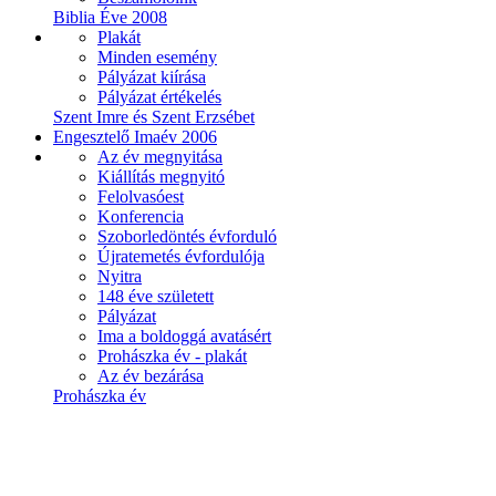
Biblia Éve 2008
Plakát
Minden esemény
Pályázat kiírása
Pályázat értékelés
Szent Imre és Szent Erzsébet
Engesztelő Imaév 2006
Az év megnyitása
Kiállítás megnyitó
Felolvasóest
Konferencia
Szoborledöntés évforduló
Újratemetés évfordulója
Nyitra
148 éve született
Pályázat
Ima a boldoggá avatásért
Prohászka év - plakát
Az év bezárása
Prohászka év