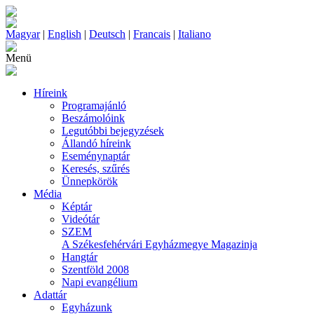
Magyar
|
English
|
Deutsch
|
Francais
|
Italiano
Menü
Híreink
Programajánló
Beszámolóink
Legutóbbi bejegyzések
Állandó híreink
Eseménynaptár
Keresés, szűrés
Ünnepkörök
Média
Képtár
Videótár
SZEM
A Székesfehérvári Egyházmegye Magazinja
Hangtár
Szentföld 2008
Napi evangélium
Adattár
Egyházunk