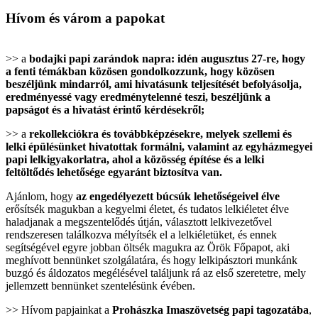
Hívom és várom a papokat
>> a
bodajki papi zarándok napra: idén augusztus 27-re, hogy
a fenti témákban közösen gondolkozzunk, hogy közösen
beszéljünk mindarról, ami hivatásunk teljesítését befolyásolja,
eredményessé vagy eredménytelenné teszi, beszéljünk a
papságot és a hivatást érintő kérdésekről;
>> a
rekollekciókra és továbbképzésekre, melyek szellemi és
lelki épülésünket hivatottak formálni, valamint az egyházmegyei
papi lelkigyakorlatra, ahol a közösség építése és a lelki
feltöltődés lehetősége egyaránt biztosítva van.
Ajánlom, hogy
az engedélyezett búcsúk lehetőségeivel élve
erősítsék magukban a kegyelmi életet, és tudatos lelkiéletet élve
haladjanak a megszentelődés útján, választott lelkivezetővel
rendszeresen találkozva mélyítsék el a lelkiéletüket, és ennek
segítségével egyre jobban öltsék magukra az Örök Főpapot, aki
meghívott bennünket szolgálatára, és hogy lelkipásztori munkánk
buzgó és áldozatos megélésével találjunk rá az első szeretetre, mely
jellemzett bennünket szentelésünk évében.
>> Hívom papjainkat a
Prohászka Imaszövetség papi tagozatába
,