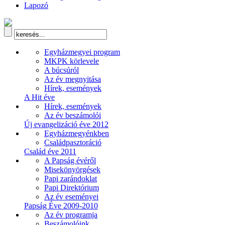
Lapozó
Egyházmegyei program
MKPK körlevele
A búcsúról
Az év megnyitása
Hírek, események
A Hit éve
Hírek, események
Az év beszámolói
Új evangelizáció éve 2012
Egyházmegyénkben
Családpasztoráció
Család éve 2011
A Papság évéről
Misekönyörgések
Papi zarándoklat
Papi Direktórium
Az év eseményei
Papság Éve 2009-2010
Az év programja
Beszámolóink