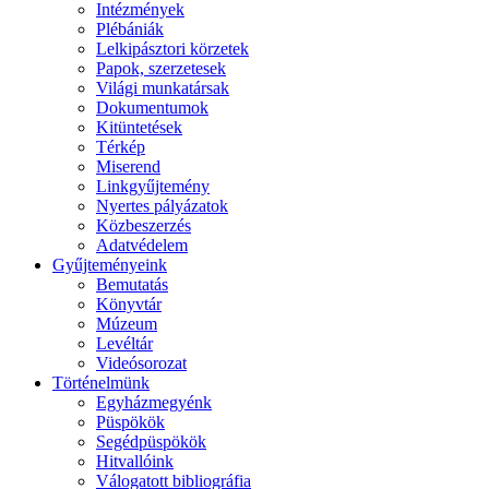
Intézmények
Plébániák
Lelkipásztori körzetek
Papok, szerzetesek
Világi munkatársak
Dokumentumok
Kitüntetések
Térkép
Miserend
Linkgyűjtemény
Nyertes pályázatok
Közbeszerzés
Adatvédelem
Gyűjteményeink
Bemutatás
Könyvtár
Múzeum
Levéltár
Videósorozat
Történelmünk
Egyházmegyénk
Püspökök
Segédpüspökök
Hitvallóink
Válogatott bibliográfia