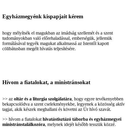
Egyházmegyénk kispapjait kérem
hogy mélyítsék el magukban az imádság szellemét és a szent
tudományokban való előrehaladással, emberségük, jellemük
formálásával tegyék magukat alkalmassá az Istentől kapott
cölibátusban megélt hívatás teljesítésére.
Hívom a fiatalokat, a ministránsokat
>> az
oltár és a liturgia szolgálatára
, hogy egyre tevékenyebben
bekapcsolódva a szent cselekményekbe, legyenek a közösség aktív
tagjai, akik készek meghallani és követni az Úr hívó szavát.
>> hívom a fiatalokat
hivatástisztázó táborba és egyházmegyei
ministránstalálkozóra
, melynek idejét később tesszük közzé.