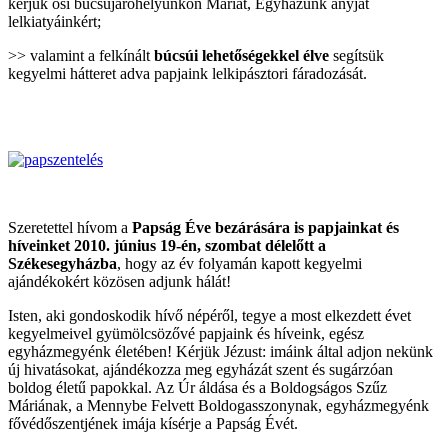
kérjük ősi búcsújáróhelyünkön Máriát, Egyházunk anyját
lelkiatyáinkért;
>> valamint a felkínált
búcsúi lehetőségekkel élve
segítsük
kegyelmi hátteret adva papjaink lelkipásztori fáradozását.
Szeretettel hívom a
Papság Éve bezárására is papjainkat és
híveinket 2010. június 19-én, szombat délelőtt a
Székesegyházba
, hogy az év folyamán kapott kegyelmi
ajándékokért közösen adjunk hálát!
Isten, aki gondoskodik hívő népéről, tegye a most elkezdett évet
kegyelmeivel gyümölcsözővé papjaink és híveink, egész
egyházmegyénk életében! Kérjük Jézust: imáink által adjon nekünk
új hivatásokat, ajándékozza meg egyházát szent és sugárzóan
boldog életű papokkal. Az Úr áldása és a Boldogságos Szűz
Máriának, a Mennybe Felvett Boldogasszonynak, egyházmegyénk
fővédőszentjének imája kísérje a Papság Évét.