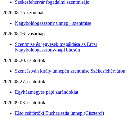
Székesfehérvár fogadalmi szentmiséje
2026.08.15. szombat
Nagyboldogasszony ünnep - szentmise
2026.08.16. vasárnap
Szentmise és jegyesek megáldása az Ercsi
Nagyboldogasszony-napi búcsún
2026.08.20. csütörtök
Szent István király ünnepén szentmise Székesfehérváron
2026.08.27. csütörtök
Egyházmegyés papi zarándoklat
2026.09.03. csütörtök
Első csütörtöki Eucharisztia ünnep (Ciszterci)