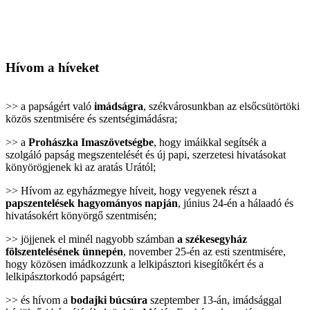
Hívom a híveket
>> a papságért való
imádságra
, székvárosunkban az elsőcsütörtöki
közös szentmisére és szentségimádásra;
>> a
Prohászka Imaszövetségbe
, hogy imáikkal segítsék a
szolgáló papság megszentelését és új papi, szerzetesi hivatásokat
könyörögjenek ki az aratás Urától;
>> Hívom az egyházmegye híveit, hogy vegyenek részt a
papszentelések hagyományos napján
, június 24-én a hálaadó és
hivatásokért könyörgő szentmisén;
>> jöjjenek el minél nagyobb számban
a székesegyház
fölszentelésének ünnepén
, november 25-én az esti szentmisére,
hogy közösen imádkozzunk a lelkipásztori kisegítőkért és a
lelkipásztorkodó papságért;
>> és hívom a
bodajki búcsúra
szeptember 13-án, imádsággal