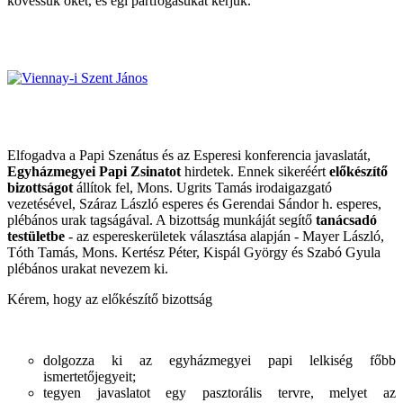
kövessük őket, és égi pártfogásukat kérjük.
Elfogadva a Papi Szenátus és az Esperesi konferencia javaslatát,
Egyházmegyei Papi Zsinatot
hirdetek. Ennek sikeréért
előkészítő
bizottságot
állítok fel, Mons. Ugrits Tamás irodaigazgató
vezetésével, Száraz László esperes és Gerendai Sándor h. esperes,
plébános urak tagságával. A bizottság munkáját segítő
tanácsadó
testületbe
- az espereskerületek választása alapján - Mayer László,
Tóth Tamás, Mons. Kertész Péter, Kispál György és Szabó Gyula
plébános urakat nevezem ki.
Kérem, hogy az előkészítő bizottság
dolgozza ki az egyházmegyei papi lelkiség főbb
ismertetőjegyeit;
tegyen javaslatot egy pasztorális tervre, melyet az