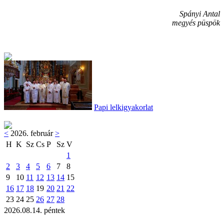
Spányi Antal
megyés püspök
Papi lelkigyakorlat
<
2026. február
>
H
K
Sz
Cs
P
Sz
V
1
2
3
4
5
6
7
8
9
10
11
12
13
14
15
16
17
18
19
20
21
22
23
24
25
26
27
28
2026.08.14. péntek