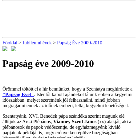
Főoldal
>
Jubileumi évek
>
Papság Éve 2009-2010
Papság éve 2009-2010
Örömmel töltött el a hír bennünket, hogy a Szentatya meghirdette a
"Papság Évét"
. Istentől kapott ajándékot látunk ebben a kegyelmi
időszakban, melyet szeretnénk jól felhasználni, minél jobban
megragadni ennek az időnek emberi, lelki, kegyelmi lehetőségeit.
Szentatyánk, XVI. Benedek pápa szándéka szerint magunk elé
állítjuk az Ars-i Plébános,
Vianney Szent János
(xx) alakját, aki a
plébánosok és papok védőszentje, de egyházmegyénk kiváló
papjainak példáját is, hogy erényeiken épülve buzgóságban