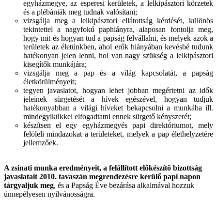
egyházmegye, az esperesi kerületek, a lelkipásztori körzetek
és a plébániák meg tudnak valósítani;
vizsgálja meg a lelkipásztori ellátottság kérdését, különös
tekintettel a nagyfokú paphiányra, alaposan fontolja meg,
hogy mit és hogyan tud a papság felvállalni, és melyek azok a
területek az életünkben, ahol erők hiányában kevésbé tudunk
hatékonyan jelen lenni, hol van nagy szükség a lelkipásztori
kisegítők munkájára;
vizsgálja meg a pap és a világ kapcsolatát, a papság
életkörülményeit;
tegyen javaslatot, hogyan lehet jobban megértetni az idők
jeleinek sürgetését a hívek egészével, hogyan tudjuk
hatékonyabban a világi híveket bekapcsolni a munkába ill.
mindegyikükkel elfogadtatni ennek sürgető kényszerét;
készítsen el egy egyházmegyés papi direktóriumot, mely
felöleli mindazokat a területeket, melyek a pap élethelyzetére
jellemzőek.
A zsinati munka eredményeit, a felállított előkészítő bizottság
javaslatait 2010. tavaszán megrendezésre kerülő papi napon
tárgyaljuk meg
, és a Papság Éve bezárása alkalmával hozzuk
ünnepélyesen nyilvánosságra.