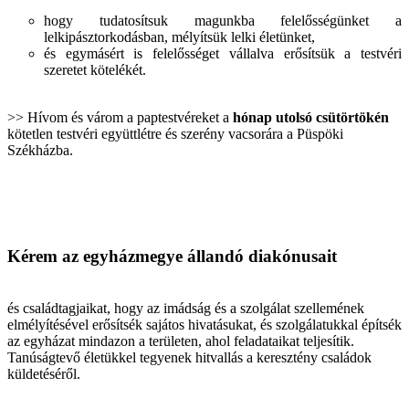
hogy tudatosítsuk magunkba felelősségünket a
lelkipásztorkodásban, mélyítsük lelki életünket,
és egymásért is felelősséget vállalva erősítsük a testvéri
szeretet kötelékét.
>> Hívom és várom a paptestvéreket a
hónap utolsó csütörtökén
kötetlen testvéri együttlétre és szerény vacsorára a Püspöki
Székházba.
Kérem az egyházmegye állandó diakónusait
és családtagjaikat, hogy az imádság és a szolgálat szellemének
elmélyítésével erősítsék sajátos hivatásukat, és szolgálatukkal építsék
az egyházat mindazon a területen, ahol feladataikat teljesítik.
Tanúságtevő életükkel tegyenek hitvallás a keresztény családok
küldetéséről.