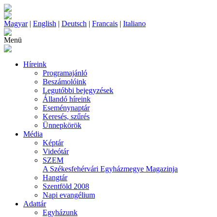
Magyar
|
English
|
Deutsch
|
Francais
|
Italiano
Menü
Híreink
Programajánló
Beszámolóink
Legutóbbi bejegyzések
Állandó híreink
Eseménynaptár
Keresés, szűrés
Ünnepkörök
Média
Képtár
Videótár
SZEM
A Székesfehérvári Egyházmegye Magazinja
Hangtár
Szentföld 2008
Napi evangélium
Adattár
Egyházunk