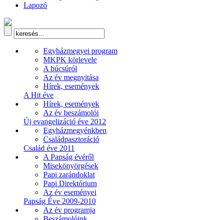
Lapozó
Egyházmegyei program
MKPK körlevele
A búcsúról
Az év megnyitása
Hírek, események
A Hit éve
Hírek, események
Az év beszámolói
Új evangelizáció éve 2012
Egyházmegyénkben
Családpasztoráció
Család éve 2011
A Papság évéről
Misekönyörgések
Papi zarándoklat
Papi Direktórium
Az év eseményei
Papság Éve 2009-2010
Az év programja
Beszámolóink