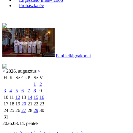
Engesztelő Imaév 2006
Prohászka év
Papi lelkigyakorlat
<
2026. augusztus
>
H
K
Sz
Cs
P
Sz
V
1
2
3
4
5
6
7
8
9
10
11
12
13
14
15
16
17
18
19
20
21
22
23
24
25
26
27
28
29
30
31
2026.08.14. péntek