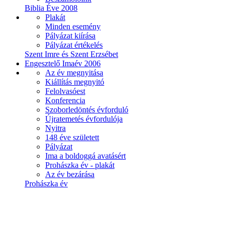
Biblia Éve 2008
Plakát
Minden esemény
Pályázat kiírása
Pályázat értékelés
Szent Imre és Szent Erzsébet
Engesztelő Imaév 2006
Az év megnyitása
Kiállítás megnyitó
Felolvasóest
Konferencia
Szoborledöntés évforduló
Újratemetés évfordulója
Nyitra
148 éve született
Pályázat
Ima a boldoggá avatásért
Prohászka év - plakát
Az év bezárása
Prohászka év