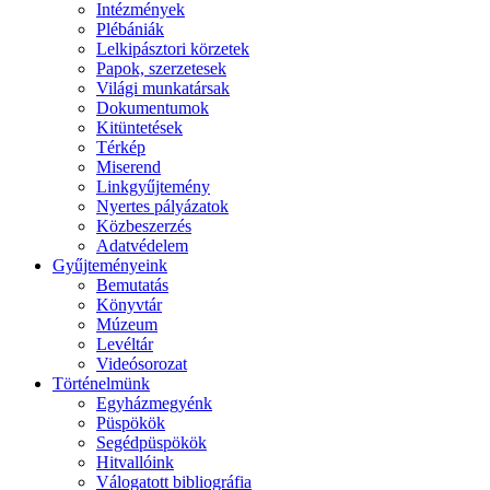
Intézmények
Plébániák
Lelkipásztori körzetek
Papok, szerzetesek
Világi munkatársak
Dokumentumok
Kitüntetések
Térkép
Miserend
Linkgyűjtemény
Nyertes pályázatok
Közbeszerzés
Adatvédelem
Gyűjteményeink
Bemutatás
Könyvtár
Múzeum
Levéltár
Videósorozat
Történelmünk
Egyházmegyénk
Püspökök
Segédpüspökök
Hitvallóink
Válogatott bibliográfia