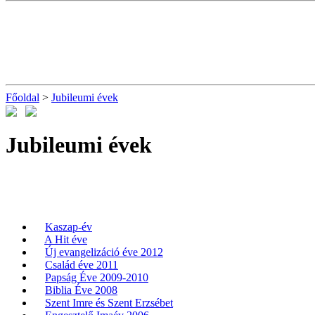
Főoldal
>
Jubileumi évek
Jubileumi évek
Kaszap-év
A Hit éve
Új evangelizáció éve 2012
Család éve 2011
Papság Éve 2009-2010
Biblia Éve 2008
Szent Imre és Szent Erzsébet