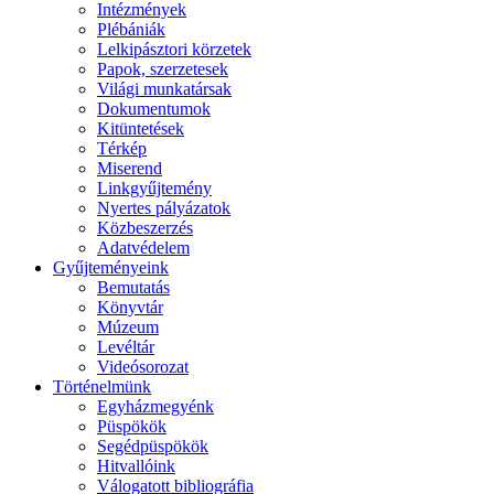
Intézmények
Plébániák
Lelkipásztori körzetek
Papok, szerzetesek
Világi munkatársak
Dokumentumok
Kitüntetések
Térkép
Miserend
Linkgyűjtemény
Nyertes pályázatok
Közbeszerzés
Adatvédelem
Gyűjteményeink
Bemutatás
Könyvtár
Múzeum
Levéltár
Videósorozat
Történelmünk
Egyházmegyénk
Püspökök
Segédpüspökök
Hitvallóink
Válogatott bibliográfia