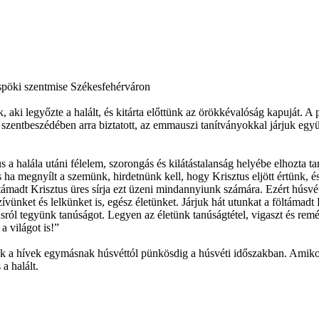
üspöki szentmise Székesfehérváron
 aki legyőzte a halált, és kitárta előttünk az örökkévalóság kapuját. A
zentbeszédében arra biztatott, az emmauszi tanítványokkal járjuk együ
s a halála utáni félelem, szorongás és kilátástalanság helyébe elhozta t
ha megnyílt a szemünk, hirdetnünk kell, hogy Krisztus eljött értünk, é
ltámadt Krisztus üres sírja ezt üzeni mindannyiunk számára. Ezért húsvé
vünket és lelkünket is, egész életünket. Járjuk hát utunkat a föltámadt
tusról tegyünk tanúságot. Legyen az életünk tanúságtétel, vigaszt és rem
a világot is!”
 a hívek egymásnak húsvéttól pünkösdig a húsvéti időszakban. Amikor 
 a halált.