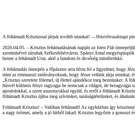
A föltámadt Krisztussal járjuk tovább utunkat! –- Húsvétvasárnapi p
2026.04.05. – Krisztus feltámadásának napján az Isten Fiát ünnepeljük,
szentmisével zárultak Székesfehérváron. Spányi Antal megyéspüspök s
benne a feltámadt Urat, akié a hatalom és dicsőség mindörökké.
A feltámadás ünnepén a főpásztor arra hívta fel a figyelmet, hogy Jézu
mint az emmauszi tanítványoknak, hogy Jézus velünk járja utunkat, és 
„Krisztus szeretete fölemel, új élettel ajándékoz meg bennünket. A fö
húsvét különös fénye ragyogja be nemcsak a világot, de beragyogja szí
apostolokkal, a szent asszonyokkal együtt, és erről a föltámadt Krisz
föltámadt Krisztus újítsa meg szívünket, tanúságtételünket, és általunk 
Feltámadt Krisztus! – Valóban feltámadt! Az egyházban így köszönnek
a nagy örömet, amely a jó hírből fakad: Krisztus legyőzte a gonoszt és