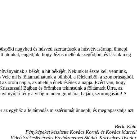
 püspöki nagyheti és húsvéti szertartások a húsvétvasárnapi ünnepi
tt utunkat, engedjük, hogy Jézus mellénk szegődjön, és lássuk meg
anítványainak a békét, a hit békéjét. Nekünk is észre kell vennünk,
s Vele mi is föltámadhatunk a bűnből, a félelemből, a szomorúságból.
t az öröm napja, az alleluja éneklésének a napja. Ezért van, hogy
 Krisztussal! Bajban és örömben tekintsünk a föltámadt Úrra, az
ényt nyújtó fény a világ minden gondjára, bajára, szorongására! A
az egyház a feltámadás misztériumát ünnepli, és megtapasztalja azt
Berta Kata
Fényképeket készítette Kovács Kornél és Kovács Marcell
Videó Székesfehérvári Egyházmegyei Stúdió, Körtvélyes Tivadar