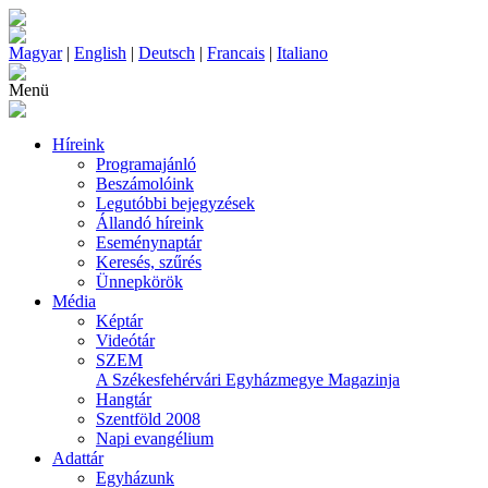
Magyar
|
English
|
Deutsch
|
Francais
|
Italiano
Menü
Híreink
Programajánló
Beszámolóink
Legutóbbi bejegyzések
Állandó híreink
Eseménynaptár
Keresés, szűrés
Ünnepkörök
Média
Képtár
Videótár
SZEM
A Székesfehérvári Egyházmegye Magazinja
Hangtár
Szentföld 2008
Napi evangélium
Adattár
Egyházunk