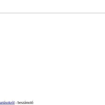
artásokról
- beszámoló