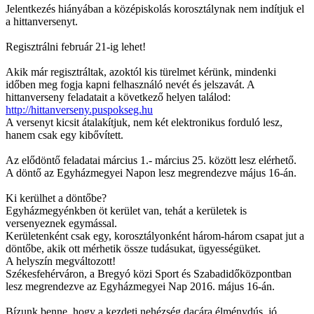
Jelentkezés hiányában a középiskolás korosztálynak nem indítjuk el
a hittanversenyt.
Regisztrálni február 21-ig lehet!
Akik már regisztráltak, azoktól kis türelmet kérünk, mindenki
időben meg fogja kapni felhasználó nevét és jelszavát. A
hittanverseny feladatait a következő helyen találod:
http://hittanverseny.puspokseg.hu
A versenyt kicsit átalakítjuk, nem két elektronikus forduló lesz,
hanem csak egy kibővített.
Az elődöntő feladatai március 1.- március 25. között lesz elérhető.
A döntő az Egyházmegyei Napon lesz megrendezve május 16-án.
Ki kerülhet a döntőbe?
Egyházmegyénkben öt kerület van, tehát a kerületek is
versenyeznek egymással.
Kerületenként csak egy, korosztályonként három-három csapat jut a
döntőbe, akik ott mérhetik össze tudásukat, ügyességüket.
A helyszín megváltozott!
Székesfehérváron, a Bregyó közi Sport és Szabadidőközpontban
lesz megrendezve az Egyházmegyei Nap 2016. május 16-án.
Bízunk benne, hogy a kezdeti nehézség dacára élménydús, jó