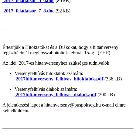
2017_feladatsor_5_6.doc
(80 kB)
2017_feladatsor_7_8.doc
(92 kB)
Értesítjük a Hitoktatókat és a Diákokat, hogy a hittanverseny
regisztrációját meghosszabbítottuk február 15-ig. (EHF)
Az idei, 2017-es hittanversenyhez szükséges tudnivalók:
Versenyfelhívás hitoktatók számára:
2017hittanverseny_felhivas_hitoktatok.pdf
(336 kB)
Versenyfelhívás diákok számára:
2017hittanverseny_felhivas_diakok.pdf
(200 kB)
A jelentkezési lapot a hittanverseny@puspokseg.hu e-mail címre
kell elküldeni.