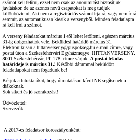
számot kell felírni, ezzel nem csak az anonimitást biztosítjuk
javításkor, de az azonos nevű csapatokat is meg tudjuk
különböztetni. Aki nem a regisztrációs számot írja rá, vagy nem ír rá
semmit, az automatikusan kiesik a versenyből. Minden feladatlapra
rá kell írni a számot.
A verseny feladatokat március 1-től lehet letölteni, egészen március
31-ig dolgozhattok vele. Beküldési határidő március 31.
Elektronikusan a hittanverseny@puspokseg.hu e-mail címre, vagy
postai úton a Székesfehérvári Egyházmegye, HITTANVERSENY,
8001 Székesfehérvár, Pf. 178. címre várjuk.
A postai feladás
határideje is március 31.!
Későbbi dátummal beküldött
feladatlapokat nem fogadunk be!
Kérjük a hitoktatókat, hogy útmutatáson kívül NE segítsenek a
diákoknak.
Sok sikert és jó szórakozást!
Üdvözlettel:
Szervezők
A 2017-es feladatsor korosztályonként: