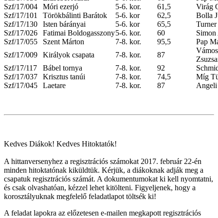
Szf/17/004
Móri ezerjó
5-6. kor.
61,5
Virág 
Szf/17/101
Törökbálinti Barátok
5-6. kor
62,5
Bolla J
Szf/17/130
Isten bárányai
5-6. kor
65,5
Turner
Szf/17/026
Fatimai Boldogasszony
5-6. kor.
60
Simon
Szf/17/055
Szent Márton
7-8. kor.
95,5
Pap Ma
Vámosi
Szf/17/009
Királyok csapata
7-8. kor.
87
Zsuzsa
Szf/17/117
Bábel tornya
7-8. kor.
92
Schmid
Szf/17/037
Krisztus tanúi
7-8. kor.
74,5
Míg T
Szf/17/045
Laetare
7-8. kor.
87
Angeli
Kedves Diákok! Kedves Hitoktatók!
A hittanversenyhez a regisztrációs számokat 2017. február 22-én
minden hitoktatónak kiküldtük. Kérjük, a diákoknak adják meg a
csapatuk regisztrációs számát. A dokumentumokat ki kell nyomtatni,
és csak olvashatóan, kézzel lehet kitölteni. Figyeljenek, hogy a
korosztályuknak megfelelő feladatlapot töltsék ki!
A feladat lapokra az előzetesen e-mailen megkapott regisztrációs