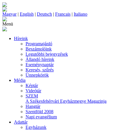
Magyar
|
English
|
Deutsch
|
Francais
|
Italiano
Menü
Híreink
Programajánló
Beszámolóink
Legutóbbi bejegyzések
Állandó híreink
Eseménynaptár
Keresés, szűrés
Ünnepkörök
Média
Képtár
Videótár
SZEM
A Székesfehérvári Egyházmegye Magazinja
Hangtár
Szentföld 2008
Napi evangélium
Adattár
Egyházunk