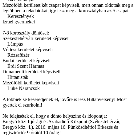
Mezőföldi kerületet két csapat képviseli, mert onnan oldották meg a
legtöbben a feladatokat, így lesz meg a korosztályban az 5 csapat
Keresztények
Izrael gyermekei
7-8 korosztály döntősei:
Székesfehérvári kerületet képviseli
Lámpás
Vértesi kerületet képviseli
Rózsafüzér
Budai kerületet képviseli
Érdi Szent Hármas
Dunamenti kerületet képviseli
Hittanisták
Mezőföldi kerületet képviseli
Lüke Narancsok
A többiek se keseredjenek el, jövőre is lesz Hittanverseny! Most
gyertek el szurkolni!
Ne felejtsétek el, hogy a döntő helyszíne és időpontja:
Bregyó közi Ifjúsági és Szabadidő Központ (Székesfehérvár,
Bregyó köz. 4.), 2016. május 16. Pünkösdhétfő! Érkezés és
regisztráció: 9 órától 10 óráig!