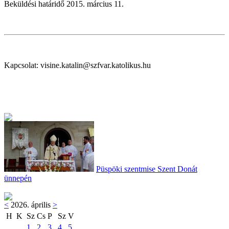
Beküldési határidő 2015. március 11.
Kapcsolat: visine.katalin@szfvar.katolikus.hu
Püspöki szentmise Szent Donát
ünnepén
<
2026. április
>
H
K
Sz
Cs
P
Sz
V
1
2
3
4
5