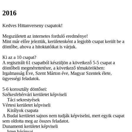
2016
Kedves Hittanverseny csapatok!
Megszületett az internetes forduló eredménye!
Mint már előre jeleztük, kerületenként a legjobb csapat került be a
döntőbe, ahova a hitoktatóikat is várjuk.
Ki az a 10 csapat?
A regisztrált 61 csapatból készüljön a következő 5-5 csapat a
döntőbeli megmérettetésre, a következő témakörökben:
Irgalmasság Éve, Szent Márton éve, Magyar Szentek élete,
ügyességi feladatok.
5-6 korosztály döntősei:
Székesfehérvári kerületet képviseli
Táci sekrestyések
Vértesi kerületet képviseli
Királyok csapata
A Budai kerületet sajnos nem tudják képviselni, mert egyik csapat
sem oldotta meg az összes feladatot.
Dunamenti kerületet képviseli
Isten bárányai