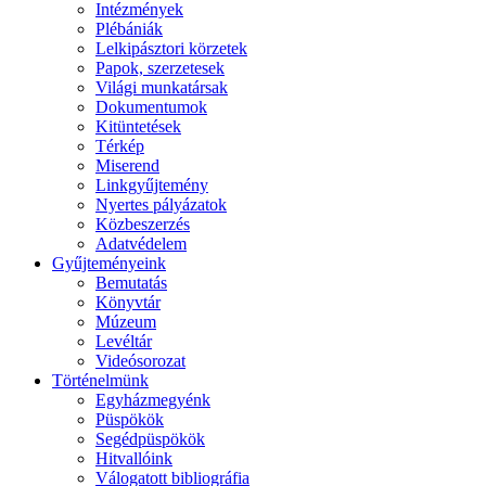
Intézmények
Plébániák
Lelkipásztori körzetek
Papok, szerzetesek
Világi munkatársak
Dokumentumok
Kitüntetések
Térkép
Miserend
Linkgyűjtemény
Nyertes pályázatok
Közbeszerzés
Adatvédelem
Gyűjteményeink
Bemutatás
Könyvtár
Múzeum
Levéltár
Videósorozat
Történelmünk
Egyházmegyénk
Püspökök
Segédpüspökök
Hitvallóink
Válogatott bibliográfia