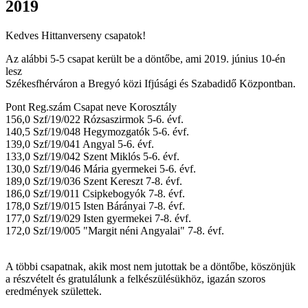
2019
Kedves Hittanverseny csapatok!
Az alábbi 5-5 csapat került be a döntőbe, ami 2019. június 10-én
lesz
Székesfhérváron a Bregyó közi Ifjúsági és Szabadidő Központban.
Pont Reg.szám Csapat neve Korosztály
156,0 Szf/19/022 Rózsaszirmok 5-6. évf.
140,5 Szf/19/048 Hegymozgatók 5-6. évf.
139,0 Szf/19/041 Angyal 5-6. évf.
133,0 Szf/19/042 Szent Miklós 5-6. évf.
130,0 Szf/19/046 Mária gyermekei 5-6. évf.
189,0 Szf/19/036 Szent Kereszt 7-8. évf.
186,0 Szf/19/011 Csipkebogyók 7-8. évf.
178,0 Szf/19/015 Isten Bárányai 7-8. évf.
177,0 Szf/19/029 Isten gyermekei 7-8. évf.
172,0 Szf/19/005 "Margit néni Angyalai" 7-8. évf.
A többi csapatnak, akik most nem jutottak be a döntőbe, köszönjük
a részvételt és gratulálunk a felkészülésükhöz, igazán szoros
eredmények születtek.