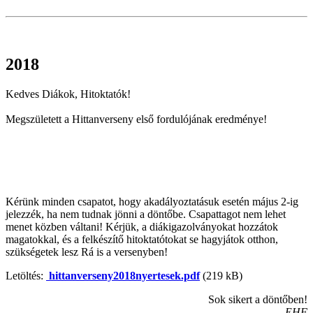
2018
Kedves Diákok, Hitoktatók!
Megszületett a Hittanverseny első fordulójának eredménye!
Kérünk minden csapatot, hogy akadályoztatásuk esetén május 2-ig
jelezzék, ha nem tudnak jönni a döntőbe. Csapattagot nem lehet
menet közben váltani! Kérjük, a diákigazolványokat hozzátok
magatokkal, és a felkészítő hitoktatótokat se hagyjátok otthon,
szükségetek lesz Rá is a versenyben!
Letöltés:
hittanverseny2018nyertesek.pdf
(219 kB)
Sok sikert a döntőben!
EHF