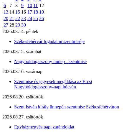
6
7
8
9
10
11
12
13
14
15
16
17
18
19
20
21
22
23
24
25
26
27
28
29
30
2026.08.14. péntek
Székesfehérvár fogadalmi szentmiséje
2026.08.15. szombat
Nagyboldogasszony ünnep - szentmise
2026.08.16. vasárnap
Szentmise és jegyesek megáldása az Ercsi
Nagyboldogasszony-napi búcsún
2026.08.20. csütörtök
Szent István király ünnepén szentmise Székesfehérváron
2026.08.27. csütörtök
Egyházmegyés papi zarándoklat