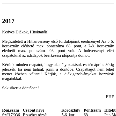
2017
Kedves Diákok, Hitoktatók!
Megszületett a Hittanverseny első fordulójának eredménye! Az 5-6.
korosztály elérhető max. pontszáma 68. pont, a 7-8. korosztály
elérhető max. pontszáma 98. pont volt. A holtversenyt elért
csapatoknál az adatlapok beérkezési időpontja döntött.
Kérünk minden csapatot, hogy akadályoztatásuk esetén április 30-ig
jelezzék, ha nem tudnak jönni a döntőbe. Csapattagot nem lehet
menet közben váltani! Kérjük, a diákigazolványokat hozzátok
magatokkal.
Sok sikert a döntőben!
EHF
Reg.szám
Csapat neve
Korosztály
Pontszám
Hitokt
Szf/17/036
Erzsébet rózsái
5-6. kor.
68
Pap Ma