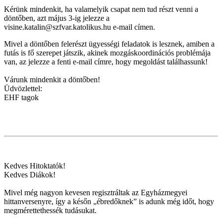
Kérünk mindenkit, ha valamelyik csapat nem tud részt venni a
döntőben, azt május 3-ig jelezze a
visine.katalin@szfvar.katolikus.hu e-mail címen.
Mivel a döntőben felerészt ügyességi feladatok is lesznek, amiben a
futás is fő szerepet játszik, akinek mozgáskoordinációs problémája
van, az jelezze a fenti e-mail címre, hogy megoldást találhassunk!
Várunk mindenkit a döntőben!
Üdvözlettel:
EHF tagok
Kedves Hitoktatók!
Kedves Diákok!
Mivel még nagyon kevesen regisztráltak az Egyházmegyei
hittanversenyre, így a későn „ébredőknek” is adunk még időt, hogy
megmérettethessék tudásukat.