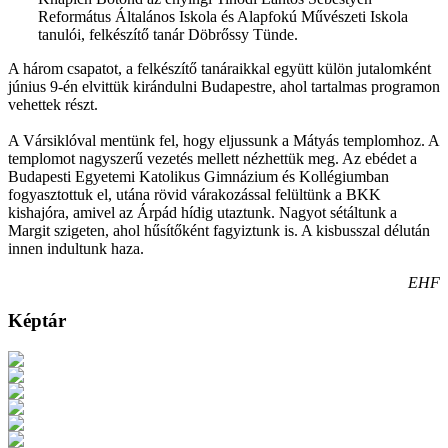
Református Általános Iskola és Alapfokú Művészeti Iskola
tanulói, felkészítő tanár Döbrőssy Tünde.
A három csapatot, a felkészítő tanáraikkal együtt külön jutalomként
június 9-én elvittük kirándulni Budapestre, ahol tartalmas programon
vehettek részt.
A Vársiklóval mentünk fel, hogy eljussunk a Mátyás templomhoz. A
templomot nagyszerű vezetés mellett nézhettük meg. Az ebédet a
Budapesti Egyetemi Katolikus Gimnázium és Kollégiumban
fogyasztottuk el, utána rövid várakozással felültünk a BKK
kishajóra, amivel az Árpád hídig utaztunk. Nagyot sétáltunk a
Margit szigeten, ahol hűsítőként fagyiztunk is. A kisbusszal délután
innen indultunk haza.
EHF
Képtár