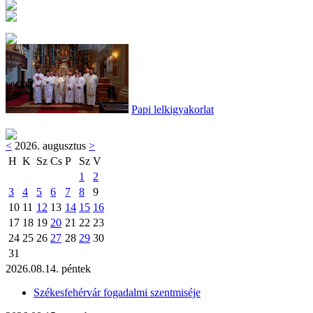
Papi lelkigyakorlat
<
2026. augusztus
>
H
K
Sz
Cs
P
Sz
V
1
2
3
4
5
6
7
8
9
10
11
12
13
14
15
16
17
18
19
20
21
22
23
24
25
26
27
28
29
30
31
2026.08.14. péntek
Székesfehérvár fogadalmi szentmiséje