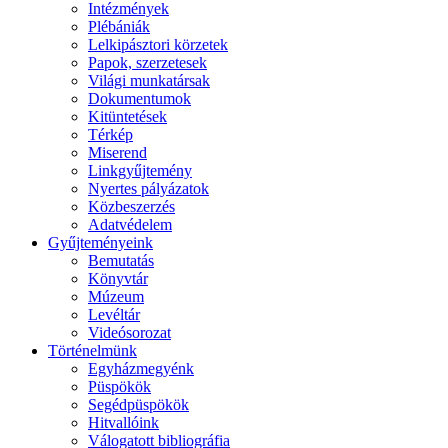
Intézmények
Plébániák
Lelkipásztori körzetek
Papok, szerzetesek
Világi munkatársak
Dokumentumok
Kitüntetések
Térkép
Miserend
Linkgyűjtemény
Nyertes pályázatok
Közbeszerzés
Adatvédelem
Gyűjteményeink
Bemutatás
Könyvtár
Múzeum
Levéltár
Videósorozat
Történelmünk
Egyházmegyénk
Püspökök
Segédpüspökök
Hitvallóink
Válogatott bibliográfia