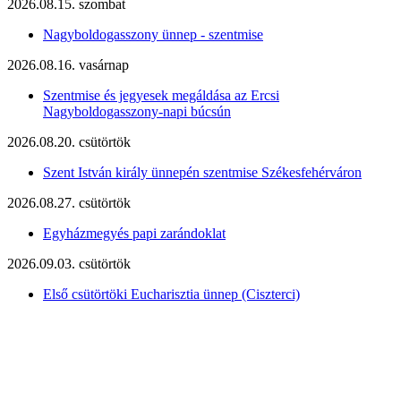
2026.08.15. szombat
Nagyboldogasszony ünnep - szentmise
2026.08.16. vasárnap
Szentmise és jegyesek megáldása az Ercsi
Nagyboldogasszony-napi búcsún
2026.08.20. csütörtök
Szent István király ünnepén szentmise Székesfehérváron
2026.08.27. csütörtök
Egyházmegyés papi zarándoklat
2026.09.03. csütörtök
Első csütörtöki Eucharisztia ünnep (Ciszterci)