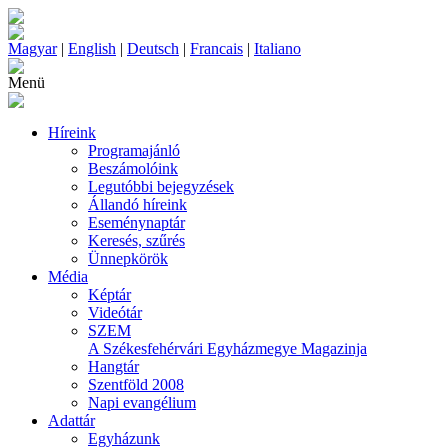
Magyar
|
English
|
Deutsch
|
Francais
|
Italiano
Menü
Híreink
Programajánló
Beszámolóink
Legutóbbi bejegyzések
Állandó híreink
Eseménynaptár
Keresés, szűrés
Ünnepkörök
Média
Képtár
Videótár
SZEM
A Székesfehérvári Egyházmegye Magazinja
Hangtár
Szentföld 2008
Napi evangélium
Adattár
Egyházunk