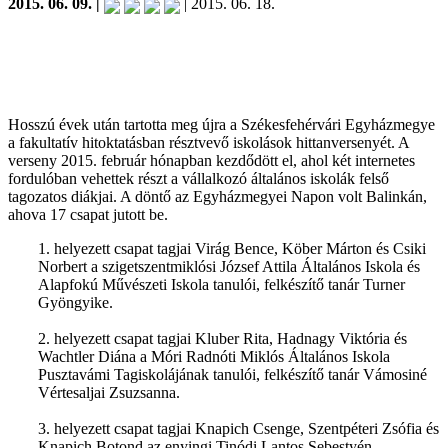
2015. 06. 09. |
| 2015. 06. 18.
Hosszú évek után tartotta meg újra a Székesfehérvári Egyházmegye
a fakultatív hitoktatásban résztvevő iskolások hittanversenyét. A
verseny 2015. február hónapban kezdődött el, ahol két internetes
fordulóban vehettek részt a vállalkozó általános iskolák felső
tagozatos diákjai. A döntő az Egyházmegyei Napon volt Balinkán,
ahova 17 csapat jutott be.
1. helyezett csapat tagjai Virág Bence, Köber Márton és Csiki
Norbert a szigetszentmiklósi József Attila Általános Iskola és
Alapfokú Művészeti Iskola tanulói, felkészítő tanár Turner
Gyöngyike.
2. helyezett csapat tagjai Kluber Rita, Hadnagy Viktória és
Wachtler Diána a Móri Radnóti Miklós Általános Iskola
Pusztavámi Tagiskolájának tanulói, felkészítő tanár Vámosiné
Vértesaljai Zsuzsanna.
3. helyezett csapat tagjai Knapich Csenge, Szentpéteri Zsófia és
Knapich Botond az enyingi Tinódi Lantos Sebestyén