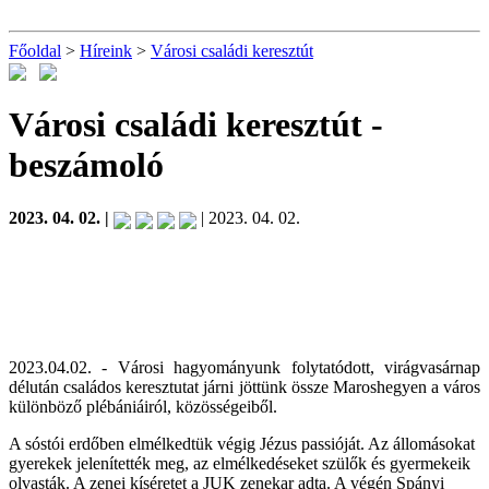
Főoldal
>
Híreink
>
Városi családi keresztút
Városi családi keresztút
-
beszámoló
2023. 04. 02. |
| 2023. 04. 02.
2023.04.02. - Városi hagyományunk folytatódott, virágvasárnap
délután családos keresztutat járni jöttünk össze Maroshegyen a város
különböző plébániáiról, közösségeiből.
A sóstói erdőben elmélkedtük végig Jézus passióját. Az állomásokat
gyerekek jelenítették meg, az elmélkedéseket szülők és gyermekeik
olvasták. A zenei kíséretet a JUK zenekar adta. A végén Spányi