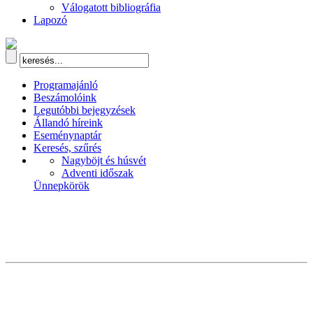
Válogatott bibliográfia
Lapozó
Programajánló
Beszámolóink
Legutóbbi bejegyzések
Állandó híreink
Eseménynaptár
Keresés, szűrés
Nagyböjt és húsvét
Adventi időszak
Ünnepkörök