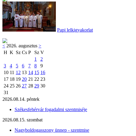
Papi lelkigyakorlat
<
2026. augusztus
>
H
K
Sz
Cs
P
Sz
V
1
2
3
4
5
6
7
8
9
10
11
12
13
14
15
16
17
18
19
20
21
22
23
24
25
26
27
28
29
30
31
2026.08.14. péntek
Székesfehérvár fogadalmi szentmiséje
2026.08.15. szombat
Nagyboldogasszony ünnep - szentmise