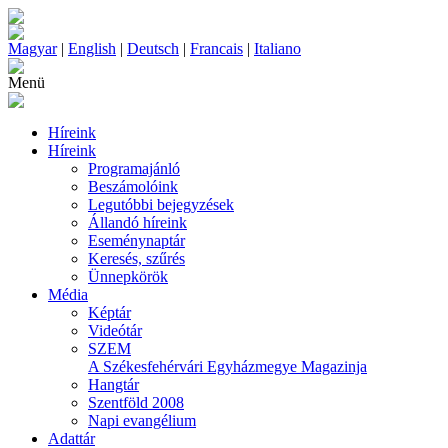
Magyar
|
English
|
Deutsch
|
Francais
|
Italiano
Menü
Híreink
Híreink
Programajánló
Beszámolóink
Legutóbbi bejegyzések
Állandó híreink
Eseménynaptár
Keresés, szűrés
Ünnepkörök
Média
Képtár
Videótár
SZEM
A Székesfehérvári Egyházmegye Magazinja
Hangtár
Szentföld 2008
Napi evangélium
Adattár