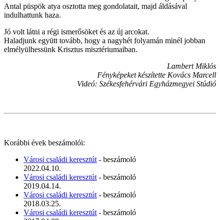
Antal püspök atya osztotta meg gondolatait, majd áldásával
indulhattunk haza.
Jó volt látni a régi ismerősöket és az új arcokat.
Haladjunk együtt tovább, hogy a nagyhét folyamán minél jobban
elmélyülhessünk Krisztus misztériumaiban.
Lambert Miklós
Fényképeket készítette Kovács Marcell
Videó: Székesfehérvári Egyházmegyei Stúdió
Korábbi évek beszámolói:
Városi családi keresztút
- beszámoló
2022.04.10.
Városi családi keresztút
- beszámoló
2019.04.14.
Városi családi keresztút
- beszámoló
2018.03.25.
Városi családi keresztút
- beszámoló