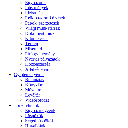
Egyházunk
Intézmények
Plébániák
Lelkipásztori körzetek
Papok, szerzetesek
Világi munkatársak
Dokumentumok
Kitüntetések
Térkép
Miserend
Linkgyűjtemény
Nyertes pályázatok
Közbeszerzés
Adatvédelem
Gyűjteményeink
Bemutatás
Könyvtár
Múzeum
Levéltár
Videósorozat
Történelmünk
Egyházmegyénk
Püspökök
Segédpüspökök
Hitvallóink