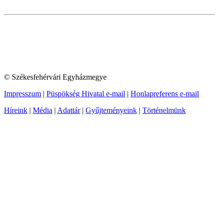
© Székesfehérvári Egyházmegye
Impresszum
|
Püspökség Hivatal e-mail
|
Honlapreferens e-mail
Híreink
|
Média
|
Adattár
|
Gyűjteményeink
|
Történelmünk