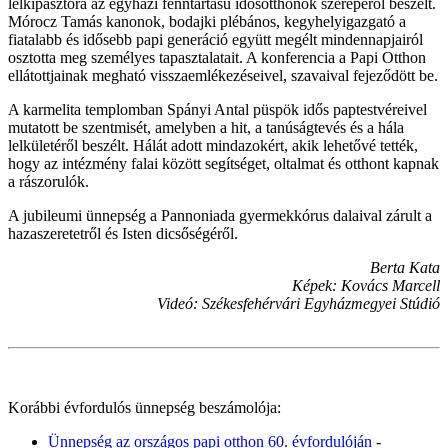
lelkipásztora az egyházi fenntartású idősotthonok szerepéről beszélt.
Mórocz Tamás kanonok, bodajki plébános, kegyhelyigazgató a
fiatalabb és idősebb papi generáció együtt megélt mindennapjairól
osztotta meg személyes tapasztalatait. A konferencia a Papi Otthon
ellátottjainak megható visszaemlékezéseivel, szavaival fejeződött be.
A karmelita templomban Spányi Antal püspök idős paptestvéreivel
mutatott be szentmisét, amelyben a hit, a tanúságtevés és a hála
lelkületéről beszélt. Hálát adott mindazokért, akik lehetővé tették,
hogy az intézmény falai között segítséget, oltalmat és otthont kapnak
a rászorulók.
A jubileumi ünnepség a Pannoniada gyermekkórus dalaival zárult a
hazaszeretetről és Isten dicsőségéről.
Berta Kata
Képek: Kovács Marcell
Videó: Székesfehérvári Egyházmegyei Stúdió
Korábbi évfordulós ünnepség beszámolója:
Ünnepség az országos papi otthon 60. évfordulóján
-