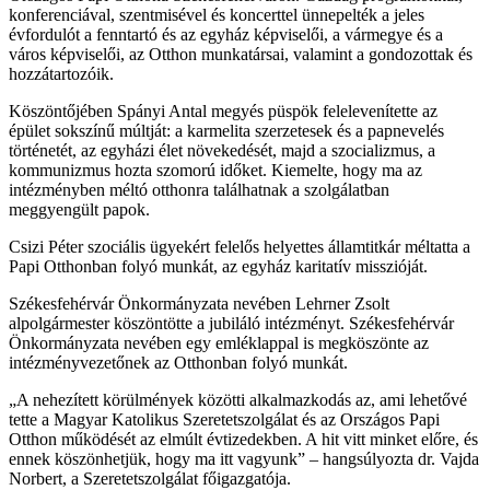
konferenciával, szentmisével és koncerttel ünnepelték a jeles
évfordulót a fenntartó és az egyház képviselői, a vármegye és a
város képviselői, az Otthon munkatársai, valamint a gondozottak és
hozzátartozóik.
Köszöntőjében Spányi Antal megyés püspök felelevenítette az
épület sokszínű múltját: a karmelita szerzetesek és a papnevelés
történetét, az egyházi élet növekedését, majd a szocializmus, a
kommunizmus hozta szomorú időket. Kiemelte, hogy ma az
intézményben méltó otthonra találhatnak a szolgálatban
meggyengült papok.
Csizi Péter szociális ügyekért felelős helyettes államtitkár méltatta a
Papi Otthonban folyó munkát, az egyház karitatív misszióját.
Székesfehérvár Önkormányzata nevében Lehrner Zsolt
alpolgármester köszöntötte a jubiláló intézményt. Székesfehérvár
Önkormányzata nevében egy emléklappal is megköszönte az
intézményvezetőnek az Otthonban folyó munkát.
„A nehezített körülmények közötti alkalmazkodás az, ami lehetővé
tette a Magyar Katolikus Szeretetszolgálat és az Országos Papi
Otthon működését az elmúlt évtizedekben. A hit vitt minket előre, és
ennek köszönhetjük, hogy ma itt vagyunk” – hangsúlyozta dr. Vajda
Norbert, a Szeretetszolgálat főigazgatója.