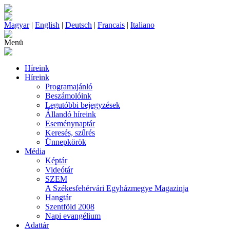
Magyar
|
English
|
Deutsch
|
Francais
|
Italiano
Menü
Híreink
Híreink
Programajánló
Beszámolóink
Legutóbbi bejegyzések
Állandó híreink
Eseménynaptár
Keresés, szűrés
Ünnepkörök
Média
Képtár
Videótár
SZEM
A Székesfehérvári Egyházmegye Magazinja
Hangtár
Szentföld 2008
Napi evangélium
Adattár