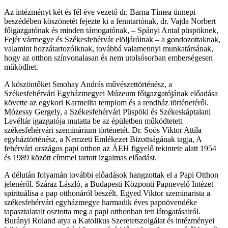
Az intézményt két és fél éve vezető dr. Barna Tímea ünnepi
beszédében köszönetét fejezte ki a fenntartónak, dr. Vajda Norbert
főigazgatónak és minden támogatónak, – Spányi Antal püspöknek,
Fejér vármegye és Székesfehérvár elöljáróinak – a gondozottaknak,
valamint hozzátartozóiknak, továbbá valamennyi munkatársának,
hogy az otthon színvonalasan és nem utolsósorban emberségesen
működhet.
A köszöntőket Smohay András művészettörténész, a
Székesfehérvári Egyházmegyei Múzeum főigazgatójának előadása
követte az egykori Karmelita templom és a rendház történetéről.
Mózessy Gergely, a Székesfehérvári Püspöki és Székeskáptalani
Levéltár igazgatója mutatta be az épületben működtetett
székesfehérvári szeminárium történetét. Dr. Soós Viktor Attila
egyháztörténész, a Nemzeti Emlékezet Bizottságának tagja, A
fehérvári országos papi otthon az ÁEH figyelő tekintete alatt 1954
és 1989 között címmel tartott izgalmas előadást.
A délután folyamán további előadások hangzottak el a Papi Otthon
jelenéről. Száraz László, a Budapesti Központi Papnevelő Intézet
spirituálisa a pap otthonáról beszélt. Egyed Viktor szeminarista a
székesfehérvári egyházmegye harmadik éves papnövendéke
tapasztalatait osztotta meg a papi otthonban tett látogatásairól.
Burányi Roland atya a Katolikus Szeretetszolgálat és intézményei