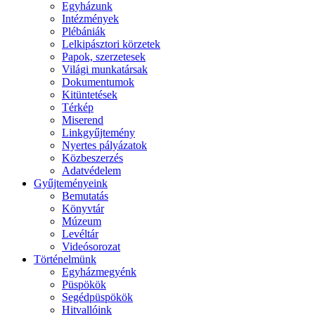
Egyházunk
Intézmények
Plébániák
Lelkipásztori körzetek
Papok, szerzetesek
Világi munkatársak
Dokumentumok
Kitüntetések
Térkép
Miserend
Linkgyűjtemény
Nyertes pályázatok
Közbeszerzés
Adatvédelem
Gyűjteményeink
Bemutatás
Könyvtár
Múzeum
Levéltár
Videósorozat
Történelmünk
Egyházmegyénk
Püspökök
Segédpüspökök
Hitvallóink