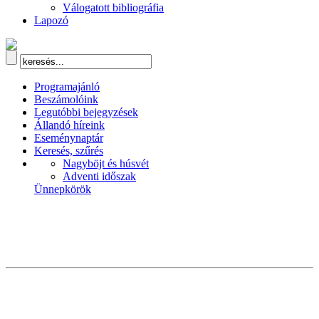
Válogatott bibliográfia
Lapozó
Programajánló
Beszámolóink
Legutóbbi bejegyzések
Állandó híreink
Eseménynaptár
Keresés, szűrés
Nagyböjt és húsvét
Adventi időszak
Ünnepkörök