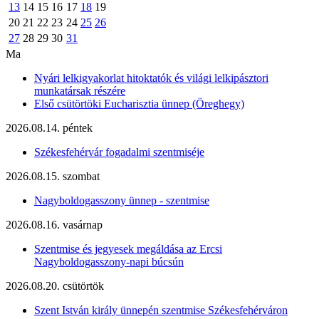
13
14
15
16
17
18
19
20
21
22
23
24
25
26
27
28
29
30
31
Ma
Nyári lelkigyakorlat hitoktatók és világi lelkipásztori
munkatársak részére
Első csütörtöki Eucharisztia ünnep (Öreghegy)
2026.08.14. péntek
Székesfehérvár fogadalmi szentmiséje
2026.08.15. szombat
Nagyboldogasszony ünnep - szentmise
2026.08.16. vasárnap
Szentmise és jegyesek megáldása az Ercsi
Nagyboldogasszony-napi búcsún
2026.08.20. csütörtök
Szent István király ünnepén szentmise Székesfehérváron