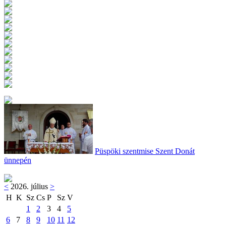
Püspöki szentmise Szent Donát
ünnepén
<
2026. július
>
H
K
Sz
Cs
P
Sz
V
1
2
3
4
5
6
7
8
9
10
11
12