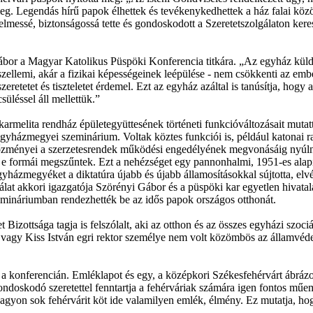
 meg. Legendás hírű papok élhettek és tevékenykedhettek a ház falai kö
elmessé, biztonságossá tette és gondoskodott a Szeretetszolgálaton keresz
bor a Magyar Katolikus Püspöki Konferencia titkára. „Az egyház küld
szellemi, akár a fizikai képességeinek leépülése - nem csökkenti az embe
etetet és tiszteletet érdemel. Ezt az egyház azáltal is tanúsítja, hogy
süléssel áll mellettük.”
rmelita rendház épületegyüttesének történeti funkcióváltozásait mutatt
g egyházmegyei szeminárium. Voltak köztes funkciói is, például katonai r
lőzményei a szerzetesrendek működési engedélyének megvonásáig nyúl
ás e formái megszűntek. Ezt a nehézséget egy pannonhalmi, 1951-es alapí
ázmegyéket a diktatúra újabb és újabb államosításokkal sújtotta, elv
álat akkori igazgatója Szörényi Gábor és a püspöki kar egyetlen hivata
zemináriumban rendezhették be az idős papok országos otthonát.
izottsága tagja is felszólalt, aki az otthon és az összes egyházi szoci
t vagy Kiss István egri rektor személye nem volt közömbös az államvéd
 a konferencián. Emléklapot és egy, a középkori Székesfehérvárt ábrázol
gondoskodó szeretettel fenntartja a fehérváriak számára igen fontos mű
agyon sok fehérvárit köt ide valamilyen emlék, élmény. Ez mutatja, hogy