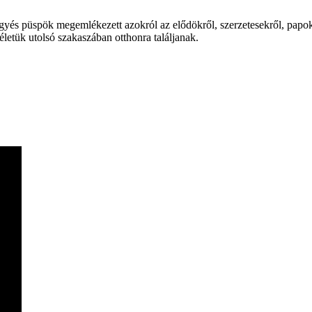
gyés püspök megemlékezett azokról az elődökről, szerzetesekről, papok
 életük utolsó szakaszában otthonra találjanak.