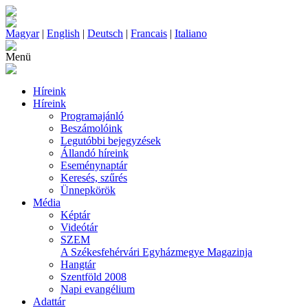
Magyar
|
English
|
Deutsch
|
Francais
|
Italiano
Menü
Híreink
Híreink
Programajánló
Beszámolóink
Legutóbbi bejegyzések
Állandó híreink
Eseménynaptár
Keresés, szűrés
Ünnepkörök
Média
Képtár
Videótár
SZEM
A Székesfehérvári Egyházmegye Magazinja
Hangtár
Szentföld 2008
Napi evangélium
Adattár