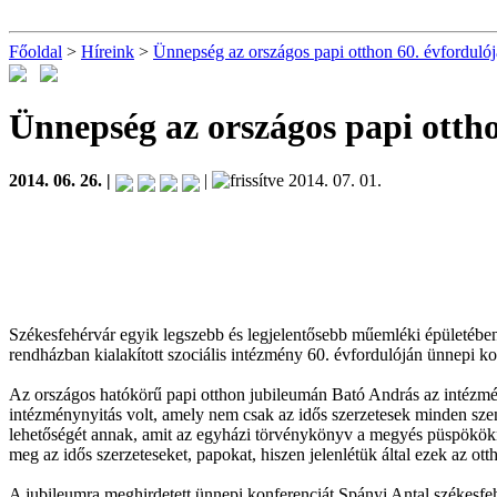
Főoldal
>
Híreink
>
Ünnepség az országos papi otthon 60. évforduló
Ünnepség az országos papi ottho
2014. 06. 26. |
|
2014. 07. 01.
Székesfehérvár egyik legszebb és legjelentősebb műemléki épületéb
rendházban kialakított szociális intézmény 60. évfordulóján ünnepi ko
Az országos hatókörű papi otthon jubileumán Bató András az intézmén
intézménynyitás volt, amely nem csak az idős szerzetesek minden szemp
lehetőségét annak, amit az egyházi törvénykönyv a megyés püspököknek
meg az idős szerzeteseket, papokat, hiszen jelenlétük által ezek az ot
A jubileumra meghirdetett ünnepi konferenciát Spányi Antal székesfeh