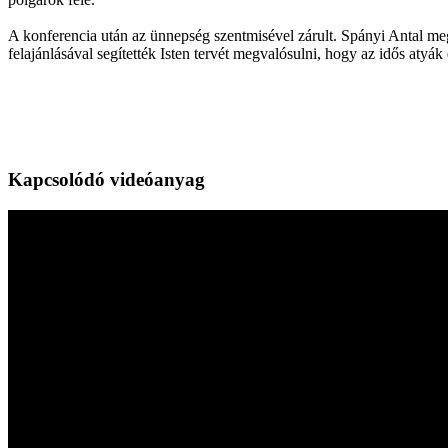
A konferencia után az ünnepség szentmisével zárult. Spányi Antal me
felajánlásával segítették Isten tervét megvalósulni, hogy az idős atyák
Kapcsolódó videóanyag