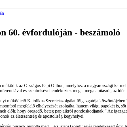
ján
n 60. évfordulóján
- beszámoló
en működik az Országos Papi Otthon, amelyhez a magyarországi karmel
nferenciával és szentmisével emlékeztek meg a megalapításról, az idős p
yt működtető Katolikus Szeretetszolgálat főigazgatója köszöntőjében 
ontból megfelelő elhelyezését szolgálta, hanem világi papokét is, sőt a
 előír, hogy öregedő, beteg papjaikról gondoskodjanak.” Az igazgató i
thonok az életszentség és apostoliság kegyhelyei.
érvári püspök nyitotta meg. „Az isteni Gondviselés rendelkezett úgy, 