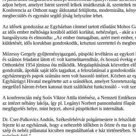
adjon helyet, amelyet Istent szerető lelkek imádkoztak át, szenteltek
Konferencia az Otthont nagy áldozattal felújította, modernizálta, kény
megbecsülés és egymást segítő jóság helyszíne lehet.
Az idősek gondozása az Egyházban címmel tartott előadást Mohos Gá
az idős ember méltósága korából adódó korlátai, nehézségei, - akár a 
hangsúlyozta és elmondta: „Az ember önmagában, azért mert ember, szer
küldetését, idős korukban gondoskodik, krisztusi szeretettel és megbec
Mózessy Gergely gyűjteményigazgató, püspöki levéltáros az egykori ka
és számos feladatot látott el: volt karmelitarendház, és hosszú éveki
Otthonként 1954 júniusa óta működik. Megalapításának közvetlen e
gondozták, ápolták saját idős tagjaikat, a feloszlatással a gondoskod
egyházmegyés papok számára nem volt hasonló intézet. Közben az egyh
Egyházügyi Hivatal megértette azt a szándékot, amelyet Szeretetszolg
megelőző három évben katonai tiszti szállóként funkcionáló – volt s
A konferencián még Soós Viktor Attila történész, a Nemzeti Emlékezet B
az intézet néhány lakója, így pl. Legányi Norbert pannonhalmi főapá
megfigyelés helye, mint hejcei, ahová püspököket is internáltak.
Dr. Cser-Palkovics András, Székesfehérvár polgármestere is felszólalt
fejezte ki az egyháznak, hogy a nehezebb időkben is őrizte és ma is 
szép és nehéz pillanatai kicsiben megtalálhatóak e ház történetében. N
polgárok felé.”