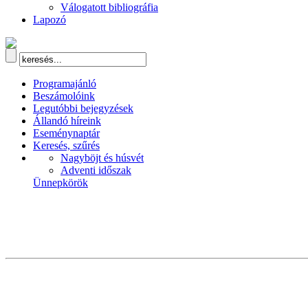
Válogatott bibliográfia
Lapozó
Programajánló
Beszámolóink
Legutóbbi bejegyzések
Állandó híreink
Eseménynaptár
Keresés, szűrés
Nagyböjt és húsvét
Adventi időszak
Ünnepkörök