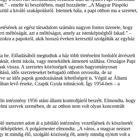
zött.” - emelte ki beszédében, majd hozzátette: „A Magyar Püspöki
tül a kiváló szakápolásról. Istennek hála, a papi otthon ma a szeretet,
etésének az egész társadalom számára nagyon fontos üzenete, hogy
ri méltóságát, azt a méltóságot, amely az istenképiségből fakad.” –
 azokra a papokról, akik hosszú éveken keresztül szolgálták az egyház
a be. Előadásából megtudtuk a ház több történelmi fordulót átvészelt
aktár, elemi iskola, vagy menekültek átmeneti szállása. Országos Papi
nak vissza. A szerzetes közösségek ugyanis hagyományosan
tású, idős szerzeteseket befogadó otthon orvosolta, de az
éve az idős papok gondozásának lehetőségeit is. Végül az Állami
lában levő érseke, Czapik Gyula tolmácsolt. Így 1954-ben – a
ális intézmény 1956 utáni állami kontrolljáról beszélt. Elmondta, hogy
elmi szervek szemében, de az otthon nem volt olyan koncentrált
ó metszetet adott át a jubiláló intézmény vezetőjének és köszönetét
emléképületet. A polgármester elmondta: „A város, a magyar nemzet
 itt mindig élő, szolgáló közösség élt, amely mindig nyitott volt a