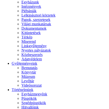
Egyházunk
Intézmények
Plébániák
Lelkipásztori körzetek
Papok, szerzetesek
Világi munkatársak
Dokumentumok
Kitüntetések
Térkép
Miserend
Linkgyűjtemény
Nyertes pályázatok
Közbeszerzés
Adatvédelem
Gyűjteményeink
Bemutatás
Könyvtár
Múzeum
Levéltár
Videósorozat
Történelmünk
Egyházmegyénk
Püspökök
Segédpüspökök
Hitvallóink