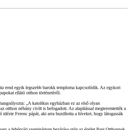
ita rend egyik legszebb barokk temploma kapcsolódik. Az egykori
apokat ellátó otthon történetéről.
hangsúlyozta: „A katolikus egyházban ez az első olyan
z otthon néhány civilt is befogadott. Az alapítással megteremtették a
dézte Ferenc pápát, aki arra buzdította a híveket, hogy látogassák
hogy a fehérvári szeminárium bezárása után az épület Papi Otthonnak