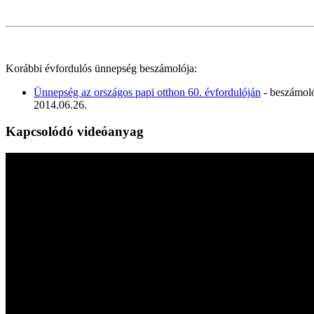
Korábbi évfordulós ünnepség beszámolója:
Ünnepség az országos papi otthon 60. évfordulóján
- beszámol
2014.06.26.
Kapcsolódó videóanyag