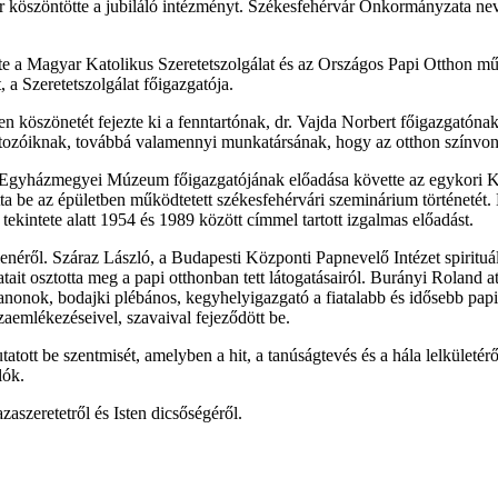
 köszöntötte a jubiláló intézményt. Székesfehérvár Önkormányzata ne
te a Magyar Katolikus Szeretetszolgálat és az Országos Papi Otthon műk
a Szeretetszolgálat főigazgatója.
en köszönetét fejezte ki a fenntartónak, dr. Vajda Norbert főigazgató
artozóiknak, továbbá valamennyi munkatársának, hogy az otthon színv
Egyházmegyei Múzeum főigazgatójának előadása követte az egykori Kar
ta be az épületben működtetett székesfehérvári szeminárium történetét.
ekintete alatt 1954 és 1989 között címmel tartott izgalmas előadást.
néről. Száraz László, a Budapesti Központi Papnevelő Intézet spirituál
 osztotta meg a papi otthonban tett látogatásairól. Burányi Roland aty
anonok, bodajki plébános, kegyhelyigazgató a fiatalabb és idősebb pap
szaemlékezéseivel, szavaival fejeződött be.
tt be szentmisét, amelyben a hit, a tanúságtevés és a hála lelkületéről
lók.
aszeretetről és Isten dicsőségéről.