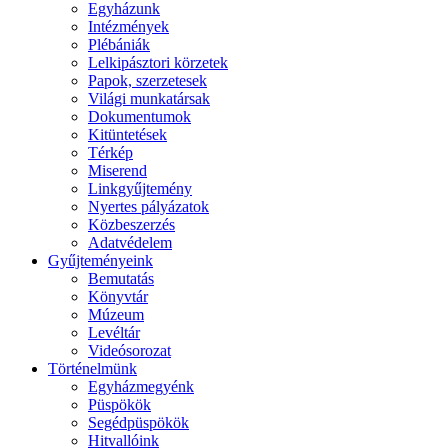
Egyházunk
Intézmények
Plébániák
Lelkipásztori körzetek
Papok, szerzetesek
Világi munkatársak
Dokumentumok
Kitüntetések
Térkép
Miserend
Linkgyűjtemény
Nyertes pályázatok
Közbeszerzés
Adatvédelem
Gyűjteményeink
Bemutatás
Könyvtár
Múzeum
Levéltár
Videósorozat
Történelmünk
Egyházmegyénk
Püspökök
Segédpüspökök
Hitvallóink