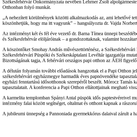
Székesfehérvár Önkormányzata nevében Lehrner Zsolt alpolgármester
Otthonban folyó munkát.
„A nehezített körülmények közötti alkalmazkodás az, ami lehetővé tet
köszönhetjük, hogy ma itt vagyunk” – hangsúlyozta dr. Vajda Norbert, 
Az intézményt két és fél éve vezető dr. Barna Tímea ünnepi beszédéb
és Székesfehérvár elöljáróinak – a gondozottaknak, valamint hozzát
A köszöntőket Smohay András művészettörténész, a Székesfehérvári 
Székesfehérvári Püspöki és Székeskáptalani Levéltár igazgatója mutat
Bizottságának tagja, A fehérvári országos papi otthon az ÁEH figyelő t
A délután folyamán további előadások hangzottak el a Papi Otthon jele
székesfehérvári egyházmegye harmadik éves papnövendéke tapasztalatait
egyházi fenntartású idősotthonok szerepéről beszélt. Mórocz Tamás k
tapasztalatait. A konferencia a Papi Otthon ellátottjainak megható vis
A karmelita templomban Spányi Antal püspök idős paptestvéreivel mutato
intézmény falai között segítséget, oltalmat és otthont kapnak a rászoru
A jubileumi ünnepség a Pannoniada gyermekkórus dalaival zárult a haz