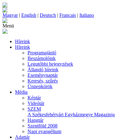
Magyar
|
English
|
Deutsch
|
Francais
|
Italiano
Menü
Híreink
Híreink
Programajánló
Beszámolóink
Legutóbbi bejegyzések
Állandó híreink
Eseménynaptár
Keresés, szűrés
Ünnepkörök
Média
Képtár
Videótár
SZEM
A Székesfehérvári Egyházmegye Magazinja
Hangtár
Szentföld 2008
Napi evangélium
Adattár