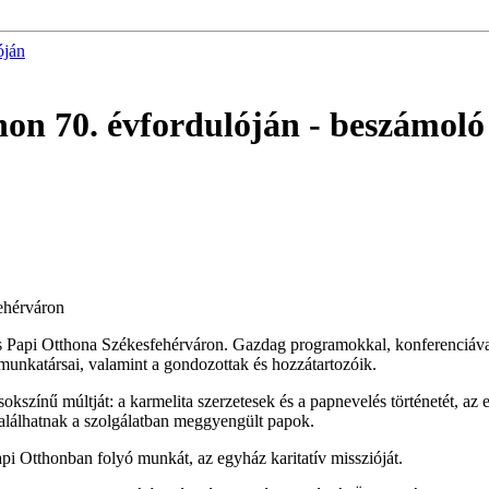
óján
on 70. évfordulóján
- beszámoló
ehérváron
 Papi Otthona Székesfehérváron. Gazdag programokkal, konferenciával, 
 munkatársai, valamint a gondozottak és hozzátartozóik.
okszínű múltját: a karmelita szerzetesek és a papnevelés történetét, a
alálhatnak a szolgálatban meggyengült papok.
 Papi Otthonban folyó munkát, az egyház karitatív misszióját.