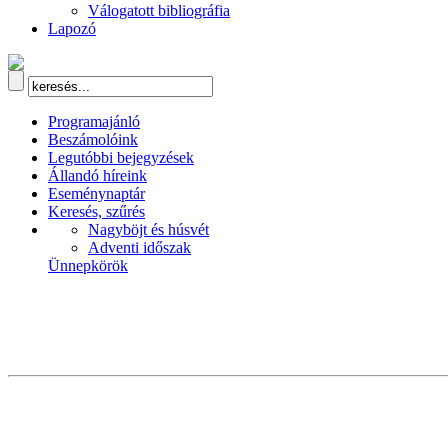
Válogatott bibliográfia
Lapozó
Programajánló
Beszámolóink
Legutóbbi bejegyzések
Állandó híreink
Eseménynaptár
Keresés, szűrés
Nagyböjt és húsvét
Adventi időszak
Ünnepkörök