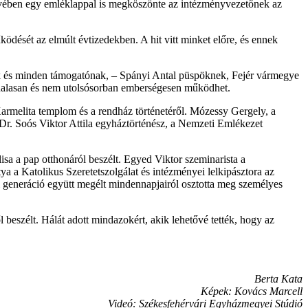
vében egy emléklappal is megköszönte az intézményvezetőnek az
ödését az elmúlt évtizedekben. A hit vitt minket előre, és ennek
nak és minden támogatónak, – Spányi Antal püspöknek, Fejér vármegye
onalasan és nem utolsósorban emberségesen működhet.
melita templom és a rendház történetéről. Mózessy Gergely, a
 Dr. Soós Viktor Attila egyháztörténész, a Nemzeti Emlékezet
isa a pap otthonáról beszélt. Egyed Viktor szeminarista a
a a Katolikus Szeretetszolgálat és intézményei lelkipásztora az
i generáció együtt megélt mindennapjairól osztotta meg személyes
 beszélt. Hálát adott mindazokért, akik lehetővé tették, hogy az
Berta Kata
Képek: Kovács Marcell
Videó: Székesfehérvári Egyházmegyei Stúdió