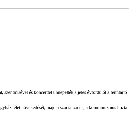
szentmisével és koncerttel ünnepelték a jeles évfordulót a fenntartó
z egyházi élet növekedését, majd a szocializmus, a kommunizmus hozta