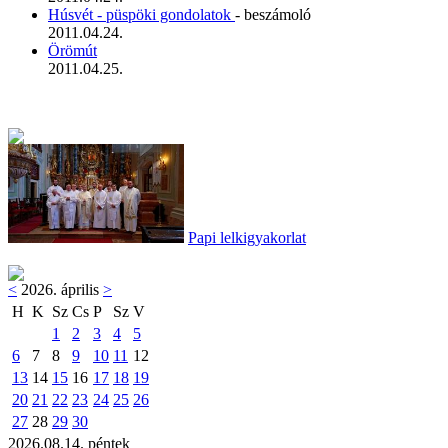
Húsvét - püspöki gondolatok
- beszámoló
2011.04.24.
Örömút
2011.04.25.
Papi lelkigyakorlat
<
2026. április
>
H
K
Sz
Cs
P
Sz
V
1
2
3
4
5
6
7
8
9
10
11
12
13
14
15
16
17
18
19
20
21
22
23
24
25
26
27
28
29
30
2026.08.14. péntek