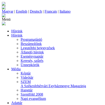
Magyar
|
English
|
Deutsch
|
Francais
|
Italiano
Menü
Híreink
Híreink
Programajánló
Beszámolóink
Legutóbbi bejegyzések
Állandó híreink
Eseménynaptár
Keresés, szűrés
Ünnepkörök
Média
Képtár
Videótár
SZEM
A Székesfehérvári Egyházmegye Magazinja
Hangtár
Szentföld 2008
Napi evangélium
Adattár