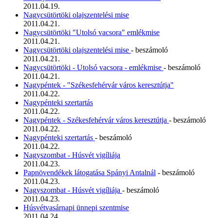
2011.04.19.
Nagycsütörtöki olajszentelési mise
2011.04.21.
Nagycsütörtöki "Utolsó vacsora" emlékmise
2011.04.21.
Nagycsütörtöki olajszentelési mise
- beszámoló
2011.04.21.
Nagycsütörtöki - Utolsó vacsora - emlékmise
- beszámoló
2011.04.21.
Nagypéntek - "Székesfehérvár város keresztútja"
2011.04.22.
Nagypénteki szertartás
2011.04.22.
Nagypéntek - Székesfehérvár város keresztútja
- beszámoló
2011.04.22.
Nagypénteki szertartás
- beszámoló
2011.04.22.
Nagyszombat - Húsvét vigíliája
2011.04.23.
Papnövendékek látogatása Spányi Antalnál
- beszámoló
2011.04.23.
Nagyszombat - Húsvét vigíliája
- beszámoló
2011.04.23.
Húsvétvasárnapi ünnepi szentmise
2011.04.24.