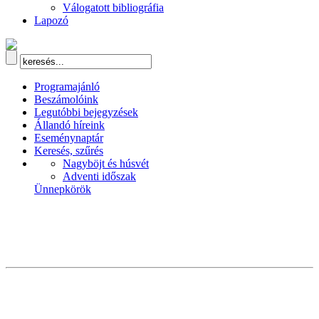
Válogatott bibliográfia
Lapozó
Programajánló
Beszámolóink
Legutóbbi bejegyzések
Állandó híreink
Eseménynaptár
Keresés, szűrés
Nagyböjt és húsvét
Adventi időszak
Ünnepkörök