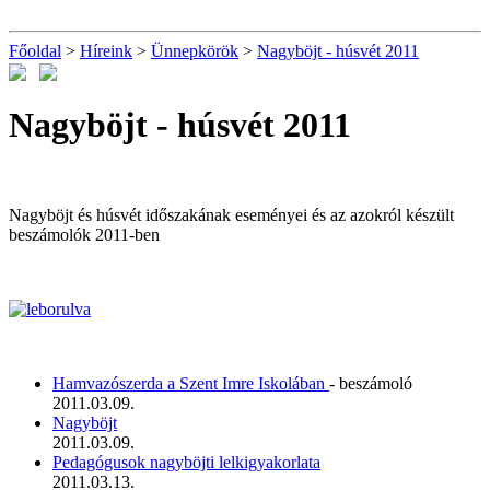
Főoldal
>
Híreink
>
Ünnepkörök
>
Nagyböjt - húsvét 2011
Nagyböjt - húsvét 2011
Nagyböjt és húsvét időszakának eseményei és az azokról készült
beszámolók 2011-ben
Hamvazószerda a Szent Imre Iskolában
- beszámoló
2011.03.09.
Nagyböjt
2011.03.09.
Pedagógusok nagyböjti lelkigyakorlata
2011.03.13.