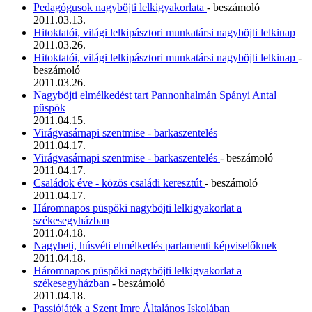
Pedagógusok nagyböjti lelkigyakorlata
- beszámoló
2011.03.13.
Hitoktatói, világi lelkipásztori munkatársi nagyböjti lelkinap
2011.03.26.
Hitoktatói, világi lelkipásztori munkatársi nagyböjti lelkinap
-
beszámoló
2011.03.26.
Nagyböjti elmélkedést tart Pannonhalmán Spányi Antal
püspök
2011.04.15.
Virágvasárnapi szentmise - barkaszentelés
2011.04.17.
Virágvasárnapi szentmise - barkaszentelés
- beszámoló
2011.04.17.
Családok éve - közös családi keresztút
- beszámoló
2011.04.17.
Háromnapos püspöki nagyböjti lelkigyakorlat a
székesegyházban
2011.04.18.
Nagyheti, húsvéti elmélkedés parlamenti képviselőknek
2011.04.18.
Háromnapos püspöki nagyböjti lelkigyakorlat a
székesegyházban
- beszámoló
2011.04.18.
Passiójáték a Szent Imre Általános Iskolában