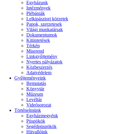
Egyházunk
Intézmények
Plébániák
Lelkipásztori körzetek
Papok, szerzetesek
Világi munkatársak
Dokumentumok
Kitüntetések
Térkép
Miserend
Linkgyűjtemény
Nyertes pályázatok
Közbeszerzés
Adatvédelem
Gyűjteményeink
Bemutatás
Könyvtár
Múzeum
Levéltár
Videósorozat
Történelmünk
Egyházmegyénk
Püspökök
Segédpüspökök
Hitvallóink