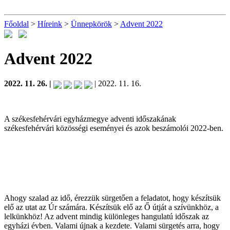
Főoldal
>
Híreink
>
Ünnepkörök
>
Advent 2022
Advent 2022
2022. 11. 26. |
| 2022. 11. 16.
A székesfehérvári egyházmegye adventi időszakának
székesfehérvári közösségi eseményei és azok beszámolói 2022-ben.
Ahogy szalad az idő, érezzük sürgetően a feladatot, hogy készítsük
elő az utat az Úr számára. Készítsük elő az Ő útját a szívünkhöz, a
lelkünkhöz! Az advent mindig különleges hangulatú időszak az
egyházi évben. Valami újnak a kezdete. Valami sürgetés arra, hogy