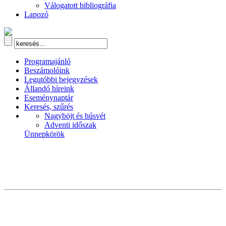
Válogatott bibliográfia
Lapozó
Programajánló
Beszámolóink
Legutóbbi bejegyzések
Állandó híreink
Eseménynaptár
Keresés, szűrés
Nagyböjt és húsvét
Adventi időszak
Ünnepkörök