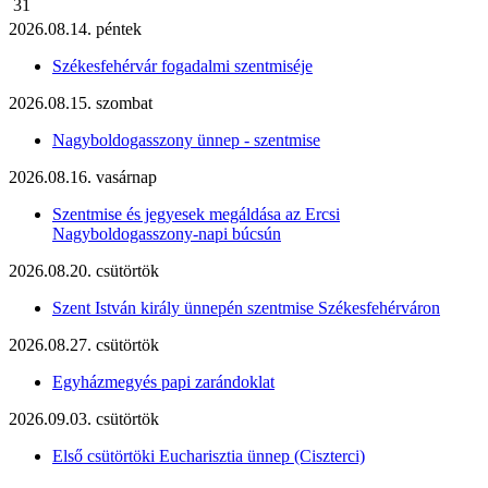
31
2026.08.14. péntek
Székesfehérvár fogadalmi szentmiséje
2026.08.15. szombat
Nagyboldogasszony ünnep - szentmise
2026.08.16. vasárnap
Szentmise és jegyesek megáldása az Ercsi
Nagyboldogasszony-napi búcsún
2026.08.20. csütörtök
Szent István király ünnepén szentmise Székesfehérváron
2026.08.27. csütörtök
Egyházmegyés papi zarándoklat
2026.09.03. csütörtök
Első csütörtöki Eucharisztia ünnep (Ciszterci)