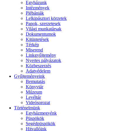
Egyházunk
Intézmények
Plébániák
Lelkipásztori körzetek
Papok, szerzetesek
Világi munkatársak
Dokumentumok
Kitüntetések
Térkép
Miserend
Linkgyűjtemény
Nyertes pályázatok
Közbeszerzés
Adatvédelem
Gyűjteményeink
Bemutatás
Könyvtár
Múzeum
Levéltár
Videósorozat
Történelmünk
Egyházmegyénk
Püspökök
Segédpüspökök
Hitvallóink