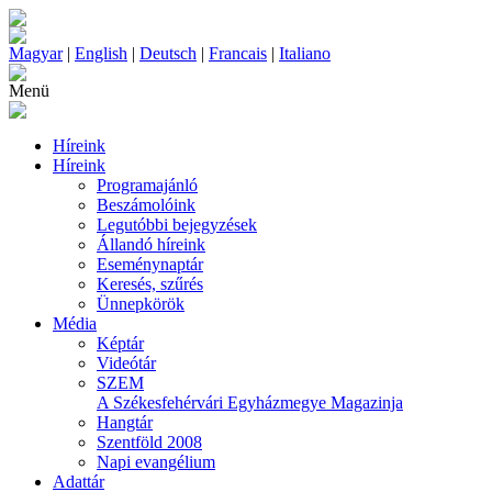
Magyar
|
English
|
Deutsch
|
Francais
|
Italiano
Menü
Híreink
Híreink
Programajánló
Beszámolóink
Legutóbbi bejegyzések
Állandó híreink
Eseménynaptár
Keresés, szűrés
Ünnepkörök
Média
Képtár
Videótár
SZEM
A Székesfehérvári Egyházmegye Magazinja
Hangtár
Szentföld 2008
Napi evangélium
Adattár