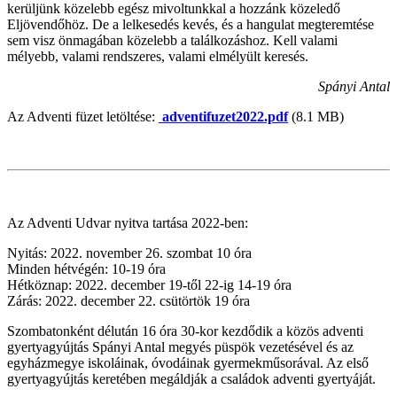
kerüljünk közelebb egész mivoltunkkal a hozzánk közeledő
Eljövendőhöz. De a lelkesedés kevés, és a hangulat megteremtése
sem visz önmagában közelebb a találkozáshoz. Kell valami
mélyebb, valami rendszeres, valami elmélyült keresés.
Spányi Antal
Az Adventi füzet letöltése:
adventifuzet2022.pdf
(8.1 MB)
Az Adventi Udvar nyitva tartása 2022-ben:
Nyitás: 2022. november 26. szombat 10 óra
Minden hétvégén: 10-19 óra
Hétköznap: 2022. december 19-től 22-ig 14-19 óra
Zárás: 2022. december 22. csütörtök 19 óra
Szombatonként délután 16 óra 30-kor kezdődik a közös adventi
gyertyagyújtás Spányi Antal megyés püspök vezetésével és az
egyházmegye iskoláinak, óvodáinak gyermekműsorával. Az első
gyertyagyújtás keretében megáldják a családok adventi gyertyáját.