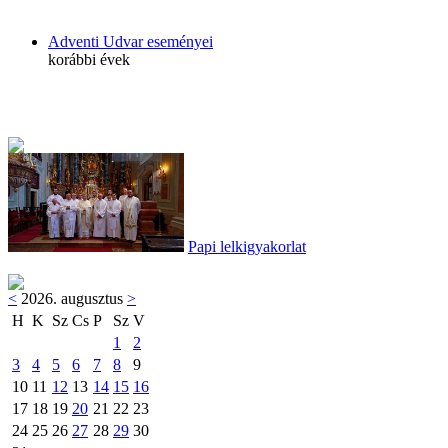
Adventi Udvar eseményei
korábbi évek
Papi lelkigyakorlat
<
2026. augusztus
>
H
K
Sz
Cs
P
Sz
V
1
2
3
4
5
6
7
8
9
10
11
12
13
14
15
16
17
18
19
20
21
22
23
24
25
26
27
28
29
30