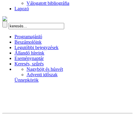
Válogatott bibliográfia
Lapozó
Programajánló
Beszámolóink
Legutóbbi bejegyzések
Állandó híreink
Eseménynaptár
Keresés, szűrés
Nagyböjt és húsvét
Adventi időszak
Ünnepkörök