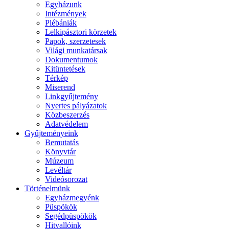
Egyházunk
Intézmények
Plébániák
Lelkipásztori körzetek
Papok, szerzetesek
Világi munkatársak
Dokumentumok
Kitüntetések
Térkép
Miserend
Linkgyűjtemény
Nyertes pályázatok
Közbeszerzés
Adatvédelem
Gyűjteményeink
Bemutatás
Könyvtár
Múzeum
Levéltár
Videósorozat
Történelmünk
Egyházmegyénk
Püspökök
Segédpüspökök
Hitvallóink