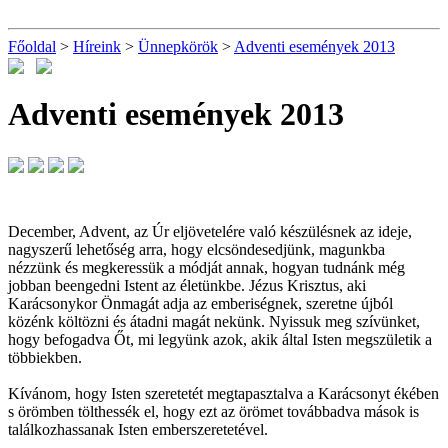
Főoldal
>
Híreink
>
Ünnepkörök
>
Adventi események 2013
Adventi események 2013
December, Advent, az Úr eljövetelére való készülésnek az ideje,
nagyszerű lehetőség arra, hogy elcsöndesedjünk, magunkba
nézzünk és megkeressük a módját annak, hogyan tudnánk még
jobban beengedni Istent az életünkbe. Jézus Krisztus, aki
Karácsonykor Önmagát adja az emberiségnek, szeretne újból
közénk költözni és átadni magát nekünk. Nyissuk meg szívünket,
hogy befogadva Őt, mi legyünk azok, akik által Isten megszületik a
többiekben.
Kívánom, hogy Isten szeretetét megtapasztalva a Karácsonyt ékében
s örömben tölthessék el, hogy ezt az örömet továbbadva mások is
találkozhassanak Isten emberszeretetével.