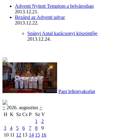
Adventi Nyitott Templom a belvárosban
2013.12.21.
Bezárul az Adventi udvar
2013.12.22.
Spányi Antal karácsonyi köszöntője
2013.12.24.
Papi lelkigyakorlat
<
2026. augusztus
>
H
K
Sz
Cs
P
Sz
V
1
2
3
4
5
6
7
8
9
10
11
12
13
14
15
16