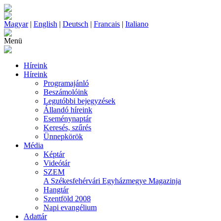
Magyar
|
English
|
Deutsch
|
Francais
|
Italiano
Menü
Híreink
Híreink
Programajánló
Beszámolóink
Legutóbbi bejegyzések
Állandó híreink
Eseménynaptár
Keresés, szűrés
Ünnepkörök
Média
Képtár
Videótár
SZEM
A Székesfehérvári Egyházmegye Magazinja
Hangtár
Szentföld 2008
Napi evangélium
Adattár