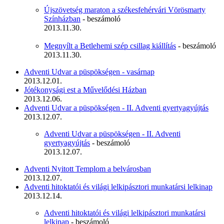
Újszövetség maraton a székesfehérvári Vörösmarty
Színházban
- beszámoló
2013.11.30.
Megnyílt a Betlehemi szép csillag kiállítás
- beszámoló
2013.11.30.
Adventi Udvar a püspökségen - vasárnap
2013.12.01.
Jótékonysági est a Művelődési Házban
2013.12.06.
Adventi Udvar a püspökségen - II. Adventi gyertyagyújtás
2013.12.07.
Adventi Udvar a püspökségen - II. Adventi
gyertyagyújtás
- beszámoló
2013.12.07.
Adventi Nyitott Templom a belvárosban
2013.12.07.
Adventi hitoktatói és világi lelkipásztori munkatársi lelkinap
2013.12.14.
Adventi hitoktatói és világi lelkipásztori munkatársi
lelkinap
- beszámoló