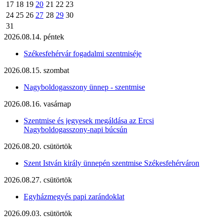
17
18
19
20
21
22
23
24
25
26
27
28
29
30
31
2026.08.14. péntek
Székesfehérvár fogadalmi szentmiséje
2026.08.15. szombat
Nagyboldogasszony ünnep - szentmise
2026.08.16. vasárnap
Szentmise és jegyesek megáldása az Ercsi
Nagyboldogasszony-napi búcsún
2026.08.20. csütörtök
Szent István király ünnepén szentmise Székesfehérváron
2026.08.27. csütörtök
Egyházmegyés papi zarándoklat
2026.09.03. csütörtök