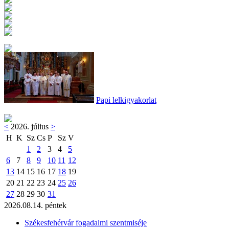
Papi lelkigyakorlat
<
2026. július
>
H
K
Sz
Cs
P
Sz
V
1
2
3
4
5
6
7
8
9
10
11
12
13
14
15
16
17
18
19
20
21
22
23
24
25
26
27
28
29
30
31
2026.08.14. péntek
Székesfehérvár fogadalmi szentmiséje