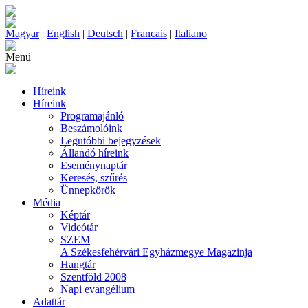
Magyar
|
English
|
Deutsch
|
Francais
|
Italiano
Menü
Híreink
Híreink
Programajánló
Beszámolóink
Legutóbbi bejegyzések
Állandó híreink
Eseménynaptár
Keresés, szűrés
Ünnepkörök
Média
Képtár
Videótár
SZEM
A Székesfehérvári Egyházmegye Magazinja
Hangtár
Szentföld 2008
Napi evangélium
Adattár