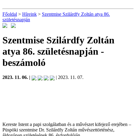
Főoldal
>
Híreink
>
Szentmise Szilárdfy Zoltán atya 86.
születésnapján
Szentmise Szilárdfy Zoltán
atya 86. születésnapján
-
beszámoló
2023. 11. 06. |
| 2023. 11. 07.
Kereste Istent a papi szolgálatban és a művészet kifejező erejében –
Püspöki szentmise Dr. Szilárdfy Zoltán művészettörténész,
áldozópap születésének 86. évfordulóján