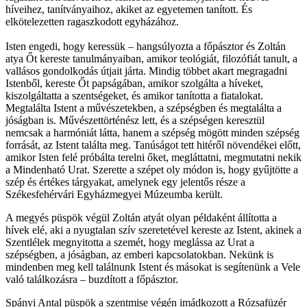
híveihez, tanítványaihoz, akiket az egyetemen tanított. És
elkötelezetten ragaszkodott egyházához.
Isten engedi, hogy keressük – hangsúlyozta a főpásztor és Zoltán
atya Őt kereste tanulmányaiban, amikor teológiát, filozófiát tanult, a
vallásos gondolkodás útjait járta. Mindig többet akart megragadni
Istenből, kereste Őt papságában, amikor szolgálta a híveket,
kiszolgáltatta a szentségeket, és amikor tanította a fiatalokat.
Megtalálta Istent a művészetekben, a szépségben és megtalálta a
jóságban is. Művészettörténész lett, és a szépségen keresztül
nemcsak a harmóniát látta, hanem a szépség mögött minden szépség
forrását, az Istent találta meg. Tanúságot tett hitéről növendékei előtt,
amikor Isten felé próbálta terelni őket, megláttatni, megmutatni nekik
a Mindenható Urat. Szerette a szépet oly módon is, hogy gyűjtötte a
szép és értékes tárgyakat, amelynek egy jelentős része a
Székesfehérvári Egyházmegyei Múzeumba került.
A megyés püspök végül Zoltán atyát olyan példaként állította a
hívek elé, aki a nyugtalan szív szeretetével kereste az Istent, akinek a
Szentlélek megnyitotta a szemét, hogy meglássa az Urat a
szépségben, a jóságban, az emberi kapcsolatokban. Nekünk is
mindenben meg kell találnunk Istent és másokat is segítenünk a Vele
való találkozásra – buzdított a főpásztor.
Spányi Antal püspök a szentmise végén imádkozott a Rózsafüzér