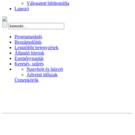
Válogatott bibliográfia
Lapozó
Programajánló
Beszámolóink
Legutóbbi bejegyzések
Állandó híreink
Eseménynaptár
Keresés, szűrés
Nagyböjt és húsvét
Adventi időszak
Ünnepkörök