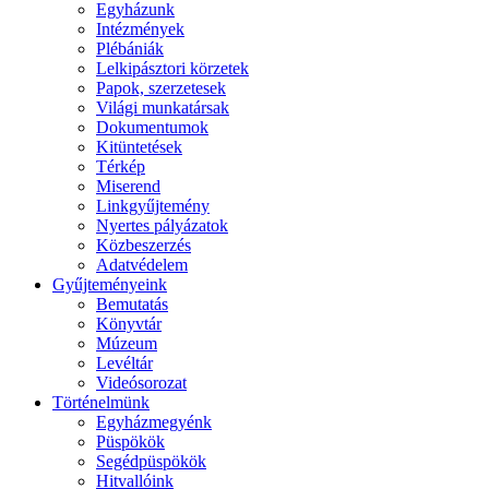
Egyházunk
Intézmények
Plébániák
Lelkipásztori körzetek
Papok, szerzetesek
Világi munkatársak
Dokumentumok
Kitüntetések
Térkép
Miserend
Linkgyűjtemény
Nyertes pályázatok
Közbeszerzés
Adatvédelem
Gyűjteményeink
Bemutatás
Könyvtár
Múzeum
Levéltár
Videósorozat
Történelmünk
Egyházmegyénk
Püspökök
Segédpüspökök
Hitvallóink