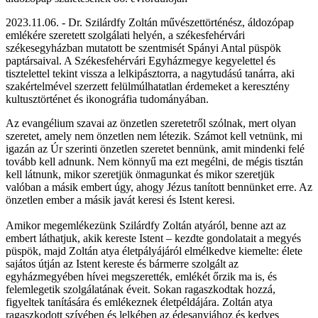
2023.11.06. - Dr. Szilárdfy Zoltán művészettörténész, áldozópap
emlékére szeretett szolgálati helyén, a székesfehérvári
székesegyházban mutatott be szentmisét Spányi Antal püspök
paptársaival. A Székesfehérvári Egyházmegye kegyelettel és
tisztelettel tekint vissza a lelkipásztorra, a nagytudású tanárra, aki
szakértelmével szerzett felülmúlhatatlan érdemeket a keresztény
kultusztörténet és ikonográfia tudományában.
Az evangélium szavai az önzetlen szeretetről szólnak, mert olyan
szeretet, amely nem önzetlen nem létezik. Számot kell vetnünk, mi
igazán az Úr szerinti önzetlen szeretet bennünk, amit mindenki felé
tovább kell adnunk. Nem könnyű ma ezt megélni, de mégis tisztán
kell látnunk, mikor szeretjük önmagunkat és mikor szeretjük
valóban a másik embert úgy, ahogy Jézus tanított bennünket erre. Az
önzetlen ember a másik javát keresi és Istent keresi.
Amikor megemlékezünk Szilárdfy Zoltán atyáról, benne azt az
embert láthatjuk, akik kereste Istent – kezdte gondolatait a megyés
püspök, majd Zoltán atya életpályájáról elmélkedve kiemelte: élete
sajátos útján az Istent kereste és bármerre szolgált az
egyházmegyében hívei megszerették, emlékét őrzik ma is, és
felemlegetik szolgálatának éveit. Sokan ragaszkodtak hozzá,
figyeltek tanítására és emlékeznek életpéldájára. Zoltán atya
ragaszkodott szívében és lelkében az édesanyjához és kedves