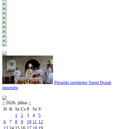
Püspöki szentmise Szent Donát
ünnepén
<
2026. július
>
H
K
Sz
Cs
P
Sz
V
1
2
3
4
5
6
7
8
9
10
11
12
13
14
15
16
17
18
19