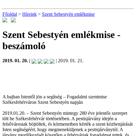
Főoldal
>
Híreink
>
Szent Sebestyén emlékmise
Szent Sebestyén emlékmise
-
beszámoló
2019. 01. 20. |
| 2019. 01. 21.
A bajban Istentől jön a segítség – Fogadalmi szentmise
Székesfehérváron Szent Sebestyén napján
2019.01.20. – Szent Sebestyén mintegy 280 éve jelentős szerepet
tölt be Székesfehérvár történetében. A pestisjárvány idején a
felsővárosiak böjtöltek, és körmenetben kérték a szent közbenjárását
Isten segítségéért, hogy megmeneküljenek a pestisjárványtól. A
járvány megfékezését követően a fehérváriak fogadalmat tettek, és