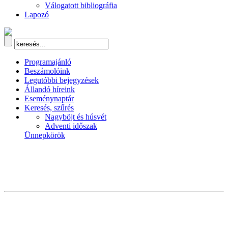
Válogatott bibliográfia
Lapozó
Programajánló
Beszámolóink
Legutóbbi bejegyzések
Állandó híreink
Eseménynaptár
Keresés, szűrés
Nagyböjt és húsvét
Adventi időszak
Ünnepkörök