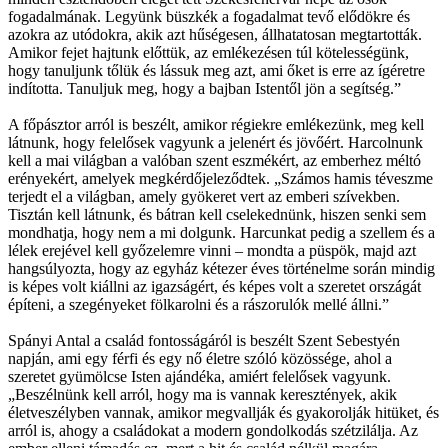
fogadalmának. Legyünk büszkék a fogadalmat tevő elődökre és
azokra az utódokra, akik azt hűségesen, állhatatosan megtartották.
Amikor fejet hajtunk előttük, az emlékezésen túl kötelességünk,
hogy tanuljunk tőlük és lássuk meg azt, ami őket is erre az ígéretre
indította. Tanuljuk meg, hogy a bajban Istentől jön a segítség.”
A főpásztor arról is beszélt, amikor régiekre emlékezünk, meg kell
látnunk, hogy felelősek vagyunk a jelenért és jövőért. Harcolnunk
kell a mai világban a valóban szent eszmékért, az emberhez méltó
erényekért, amelyek megkérdőjeleződtek. „Számos hamis téveszme
terjedt el a világban, amely gyökeret vert az emberi szívekben.
Tisztán kell látnunk, és bátran kell cselekednünk, hiszen senki sem
mondhatja, hogy nem a mi dolgunk. Harcunkat pedig a szellem és a
lélek erejével kell győzelemre vinni – mondta a püspök, majd azt
hangsúlyozta, hogy az egyház kétezer éves történelme során mindig
is képes volt kiállni az igazságért, és képes volt a szeretet országát
építeni, a szegényeket fölkarolni és a rászorulók mellé állni.”
Spányi Antal a család fontosságáról is beszélt Szent Sebestyén
napján, ami egy férfi és egy nő életre szóló közössége, ahol a
szeretet gyümölcse Isten ajándéka, amiért felelősek vagyunk.
„Beszélnünk kell arról, hogy ma is vannak keresztények, akik
életveszélyben vannak, amikor megvallják és gyakorolják hitüket, és
arról is, ahogy a családokat a modern gondolkodás szétzilálja. Az