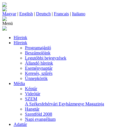
Magyar
|
English
|
Deutsch
|
Francais
|
Italiano
Menü
Híreink
Híreink
Programajánló
Beszámolóink
Legutóbbi bejegyzések
Állandó híreink
Eseménynaptár
Keresés, szűrés
Ünnepkörök
Média
Képtár
Videótár
SZEM
A Székesfehérvári Egyházmegye Magazinja
Hangtár
Szentföld 2008
Napi evangélium
Adattár