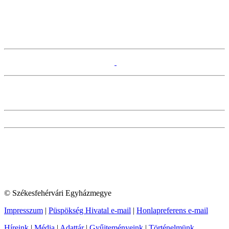
© Székesfehérvári Egyházmegye
Impresszum
|
Püspökség Hivatal e-mail
|
Honlapreferens e-mail
Híreink
|
Média
|
Adattár
|
Gyűjteményeink
|
Történelmünk