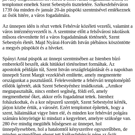
templomot emeltek Szent Sebestyén tiszteletére. Székesfehérváron
1739 óta minden év január 20-án püspöki szentmisével emlékeznek
az ősök hitére, a város fogadalmára.
Az ünnepen idén is részt vettek Fehérvár közéleti vezetői, valamint a
város intézményvezetői is. A szentmise előtt a felsővárosi iskolások
műsora elevenítette fel a város fogadalmának történetét, Szent
Sebestyén életét. Majd Nyárai-Horváth István plébános köszöntötte
a megyés püspököt és a híveket.
Spányi Antal püspök az ünnepi szentmisében az Istenben bízó
emberekről beszélt, akik hitükkel történelmet formáltak. Az
apostolok példáján túl, Szent István országfelajánlását és a napokban
ünnepelt Szent Margit vezeklését említette, amely megmentette
országunkat a pusztulástól. Felelevenítette a fehérvári templomépítő
elődök ígéretét, akik Szent Sebestyénhez imádkoztak. „Amikor
megtapasztalták, nincs emberi segítség, földi erő, amely
megmenthetné őket, akkor erős fogadalmat tettek. Istenhez
fohászkodtak, és a kor népszerű szentjét, Szent Sebestyént kérték,
járjon közbe értük, a városért. Ezért templomot építettek, hogy a
szent, hálaimáikat vigye Isten elé, és minden kor fehérvári polgára
számára könyörögje ki mindazt a kegyelmet, amelyre szüksége van.
280 éve mindig megülték hűségesen az ünnepet, hol
ünnepélyesebben, hol a hatalomtól kényszerítve egyszerűbben, de
minden esztendőben eleget tett Székesfehérvár népe az ősök