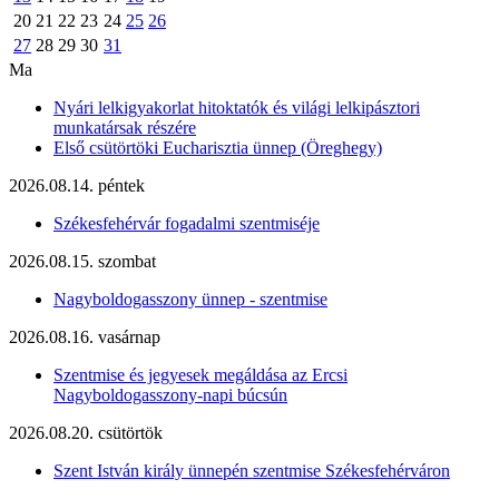
20
21
22
23
24
25
26
27
28
29
30
31
Ma
Nyári lelkigyakorlat hitoktatók és világi lelkipásztori
munkatársak részére
Első csütörtöki Eucharisztia ünnep (Öreghegy)
2026.08.14. péntek
Székesfehérvár fogadalmi szentmiséje
2026.08.15. szombat
Nagyboldogasszony ünnep - szentmise
2026.08.16. vasárnap
Szentmise és jegyesek megáldása az Ercsi
Nagyboldogasszony-napi búcsún
2026.08.20. csütörtök
Szent István király ünnepén szentmise Székesfehérváron