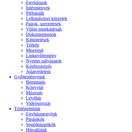
Egyházunk
Intézmények
Plébániák
Lelkipásztori körzetek
Papok, szerzetesek
Világi munkatársak
Dokumentumok
Kitüntetések
Térkép
Miserend
Linkgyűjtemény
Nyertes pályázatok
Közbeszerzés
Adatvédelem
Gyűjteményeink
Bemutatás
Könyvtár
Múzeum
Levéltár
Videósorozat
Történelmünk
Egyházmegyénk
Püspökök
Segédpüspökök
Hitvallóink