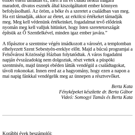
ember elleni támadás ez, mert a hit és család nélkül magára
maradott, divatos eszmék által kiszolgáltatott ember könnyen
befolyásolható. Az öröm, a béke és a szeretet a családban van meg.
Ha ezt támadják, akkor az életet, az erkölcsi értékeket támadják
meg. Meg kell védenünk értékeinket, fogadalmat tevő elődeink
nyomán meg kell valljuk hitünket, hogy Isten szeretetországát
építsük az Ő Szentlelkével, minden igaz ember javára.”
A főpásztor a szentmise végén imádkozott a városért, a templomban
elhelyezett Szent Sebestyén-ereklye előtt. Majd a búcsú programjai a
Felsővárosi Közösségi Házban folytatódtak. A város fogadalmi
napján évszázadokig nem dolgoztak, részt vettek a püspöki
szentmisén, majd ünnepi ebéden látták vendégül a családtagokat,
távoli rokonokat. Innen ered az a hagyomány, hogy ezen a napon a
mai napig fánkkal vendégelik meg az ünnepen a résztvevőket.
Berta Kata
Fényképeket készítette dr. Berta Gábor
Videó: Somogyi Tamás és Berta Kata
Korábbi évek beszámolói: