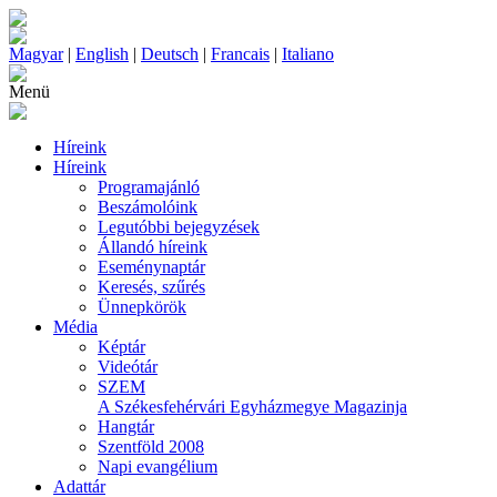
Magyar
|
English
|
Deutsch
|
Francais
|
Italiano
Menü
Híreink
Híreink
Programajánló
Beszámolóink
Legutóbbi bejegyzések
Állandó híreink
Eseménynaptár
Keresés, szűrés
Ünnepkörök
Média
Képtár
Videótár
SZEM
A Székesfehérvári Egyházmegye Magazinja
Hangtár
Szentföld 2008
Napi evangélium
Adattár