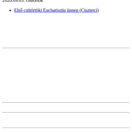
2026.09.03. csütörtök
Első csütörtöki Eucharisztia ünnep (Ciszterci)