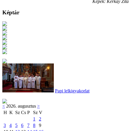
Képek: Kerkay Zita
Képtár
Papi lelkigyakorlat
<
2026. augusztus
>
H
K
Sz
Cs
P
Sz
V
1
2
3
4
5
6
7
8
9