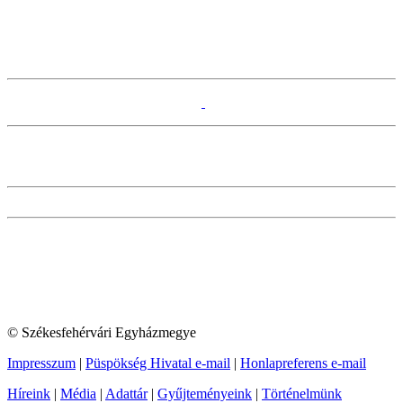
© Székesfehérvári Egyházmegye
Impresszum
|
Püspökség Hivatal e-mail
|
Honlapreferens e-mail
Híreink
|
Média
|
Adattár
|
Gyűjteményeink
|
Történelmünk