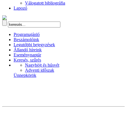
Válogatott bibliográfia
Lapozó
Programajánló
Beszámolóink
Legutóbbi bejegyzések
Állandó híreink
Eseménynaptár
Keresés, szűrés
Nagyböjt és húsvét
Adventi időszak
Ünnepkörök