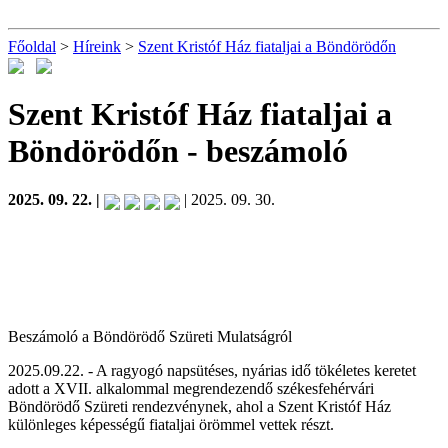
Főoldal
>
Híreink
>
Szent Kristóf Ház fiataljai a Böndörödőn
Szent Kristóf Ház fiataljai a
Böndörödőn
- beszámoló
2025. 09. 22. |
| 2025. 09. 30.
Beszámoló a Böndörödő Szüreti Mulatságról
2025.09.22. - A ragyogó napsütéses, nyárias idő tökéletes keretet
adott a XVII. alkalommal megrendezendő székesfehérvári
Böndörödő Szüreti rendezvénynek, ahol a Szent Kristóf Ház
különleges képességű fiataljai örömmel vettek részt.