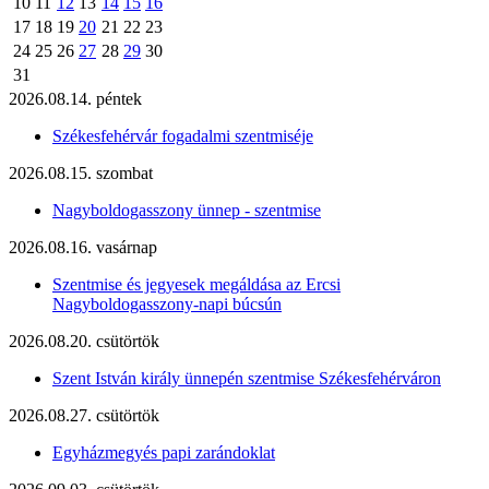
10
11
12
13
14
15
16
17
18
19
20
21
22
23
24
25
26
27
28
29
30
31
2026.08.14. péntek
Székesfehérvár fogadalmi szentmiséje
2026.08.15. szombat
Nagyboldogasszony ünnep - szentmise
2026.08.16. vasárnap
Szentmise és jegyesek megáldása az Ercsi
Nagyboldogasszony-napi búcsún
2026.08.20. csütörtök
Szent István király ünnepén szentmise Székesfehérváron
2026.08.27. csütörtök
Egyházmegyés papi zarándoklat