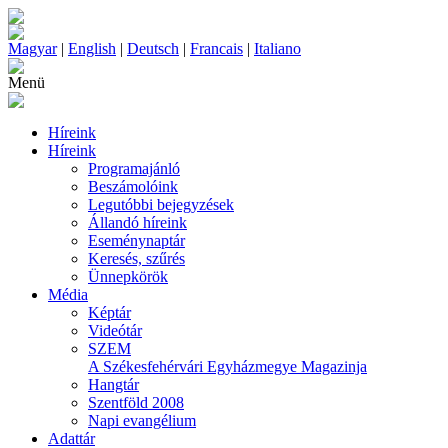
Magyar
|
English
|
Deutsch
|
Francais
|
Italiano
Menü
Híreink
Híreink
Programajánló
Beszámolóink
Legutóbbi bejegyzések
Állandó híreink
Eseménynaptár
Keresés, szűrés
Ünnepkörök
Média
Képtár
Videótár
SZEM
A Székesfehérvári Egyházmegye Magazinja
Hangtár
Szentföld 2008
Napi evangélium
Adattár