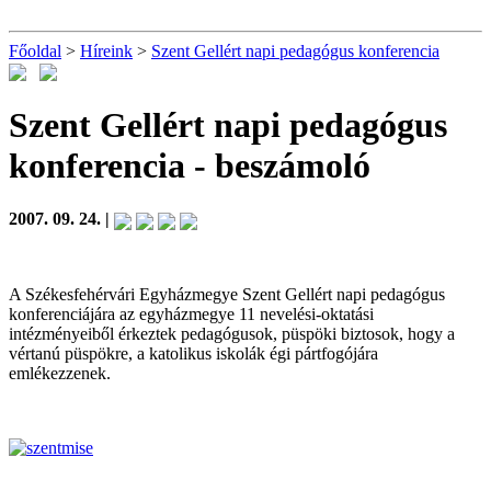
Főoldal
>
Híreink
>
Szent Gellért napi pedagógus konferencia
Szent Gellért napi pedagógus
konferencia
- beszámoló
2007. 09. 24. |
A Székesfehérvári Egyházmegye Szent Gellért napi pedagógus
konferenciájára az egyházmegye 11 nevelési-oktatási
intézményeiből érkeztek pedagógusok, püspöki biztosok, hogy a
vértanú püspökre, a katolikus iskolák égi pártfogójára
emlékezzenek.