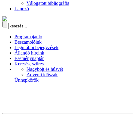
Válogatott bibliográfia
Lapozó
Programajánló
Beszámolóink
Legutóbbi bejegyzések
Állandó híreink
Eseménynaptár
Keresés, szűrés
Nagyböjt és húsvét
Adventi időszak
Ünnepkörök