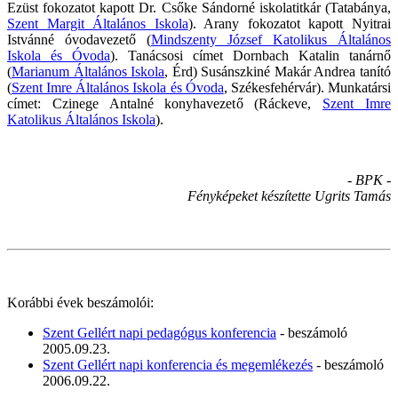
Ezüst fokozatot kapott Dr. Csőke Sándorné iskolatitkár (Tatabánya,
Szent Margit Általános Iskola
). Arany fokozatot kapott Nyitrai
Istvánné óvodavezető (
Mindszenty József Katolikus Általános
Iskola és Óvoda
). Tanácsosi címet Dornbach Katalin tanárnő
(
Marianum Általános Iskola
, Érd) Susánszkiné Makár Andrea tanító
(
Szent Imre Általános Iskola és Óvoda
, Székesfehérvár). Munkatársi
címet: Czinege Antalné konyhavezető (Ráckeve,
Szent Imre
Katolikus Általános Iskola
).
- BPK -
Fényképeket készítette Ugrits Tamás
Korábbi évek beszámolói:
Szent Gellért napi pedagógus konferencia
- beszámoló
2005.09.23.
Szent Gellért napi konferencia és megemlékezés
- beszámoló
2006.09.22.