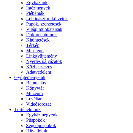
Egyházunk
Intézmények
Plébániák
Lelkipásztori körzetek
Papok, szerzetesek
Világi munkatársak
Dokumentumok
Kitüntetések
Térkép
Miserend
Linkgyűjtemény
Nyertes pályázatok
Közbeszerzés
Adatvédelem
Gyűjteményeink
Bemutatás
Könyvtár
Múzeum
Levéltár
Videósorozat
Történelmünk
Egyházmegyénk
Püspökök
Segédpüspökök
Hitvallóink