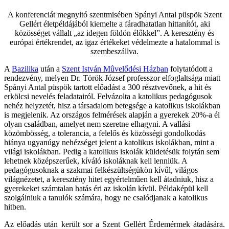
A konferenciát megnyitó szentmisében Spányi Antal püspök Szent
Gellért életpéldájából kiemelte a fáradhatatlan hittanítót, aki
közösséget vállalt „az idegen földön élőkkel”. A keresztény és
európai értékrendet, az igaz értékeket védelmezte a hatalommal is
szembeszállva.
A
Bazilika
után a
Szent István Mûvelődési Házban
folytatódott a
rendezvény, melyen Dr. Török József professzor elfoglaltsága miatt
Spányi Antal püspök tartott előadást a 300 résztvevőnek, a hit és
erkölcsi nevelés feladatairól. Felvázolta a katolikus pedagógusok
nehéz helyzetét, hisz a társadalom betegsége a katolikus iskolákban
is megjelenik. Az országos felmérések alapján a gyerekek 20%-a él
olyan családban, amelyet nem szeretne elhagyni. A vallási
közömbösség, a tolerancia, a felelős és közösségi gondolkodás
hiánya ugyanúgy nehézséget jelent a katolikus iskolákban, mint a
világi iskolákban. Pedig a katolikus iskolák küldetésük folytán sem
lehetnek középszerűek, kíváló iskoláknak kell lenniük. A
pedagógusoknak a szakmai felkészültségükön kívűl, világos
világnézetet, a keresztény hitet egyértelműen kell átadniuk, hisz a
gyerekeket számtalan hatás éri az iskolán kívül. Példaképül kell
szolgálniuk a tanulók számára, hogy ne csalódjanak a katolikus
hitben.
Az előadás után került sor a Szent Gellért Érdemérmek átadására.