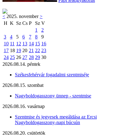
Papi lelkigyakorlat
<
2025. november
>
H
K
Sz
Cs
P
Sz
V
1
2
3
4
5
6
7
8
9
10
11
12
13
14
15
16
17
18
19
20
21
22
23
24
25
26
27
28
29
30
2026.08.14. péntek
Székesfehérvár fogadalmi szentmiséje
2026.08.15. szombat
Nagyboldogasszony ünnep - szentmise
2026.08.16. vasárnap
Szentmise és jegyesek megáldása az Ercsi
Nagyboldogasszony-napi búcsún
2026.08.20. csütörtök