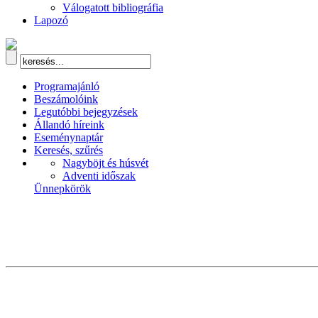
Válogatott bibliográfia
Lapozó
Programajánló
Beszámolóink
Legutóbbi bejegyzések
Állandó híreink
Eseménynaptár
Keresés, szűrés
Nagyböjt és húsvét
Adventi időszak
Ünnepkörök