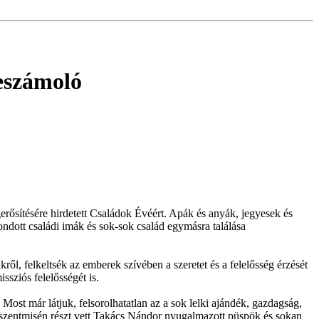
eszámoló
rősítésére hirdetett Családok Évéért. Apák és anyák, jegyesek és
ndott családi imák és sok-sok család egymásra találása
l, felkeltsék az emberek szívében a szeretet és a felelősség érzését
ssziós felelősségét is.
ost már látjuk, felsorolhatatlan az a sok lelki ajándék, gazdagság,
szentmisén részt vett Takács Nándor nyugalmazott püspök és sokan