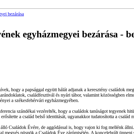
yei bezárása
évének egyházmegyei bezárása
- b
vek, hogy a papsággal együtt hálát adjanak a keresztény családok mege
ándoklatok, családfesztivál és nyári tábor, valamint közösségben elmo
ményei a székesfehérvári egyházmegyében.
encia szándékai vezérelték, hogy a családok tanúságot tegyenek hitükrő
rősítette a család belső identitását, ugyanakkor tudatosította a család mi
ló Családok Évére, de aggódással is, hogy vajon ki fog mellénk állni. M
al megyés püspök a Családok Éve zárómiséjén. A koncelebrált ünnepi 