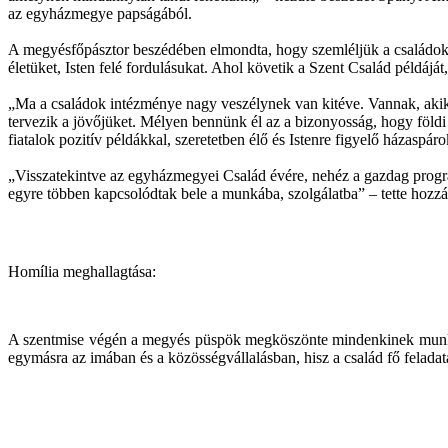
az egyházmegye papságából.
A megyésfőpásztor beszédében elmondta, hogy szemléljük a családokat;
életüket, Isten felé fordulásukat. Ahol követik a Szent Család példájá
„Ma a családok intézménye nagy veszélynek van kitéve. Vannak, akik 
tervezik a jövőjüket. Mélyen bennünk él az a bizonyosság, hogy földi
fiatalok pozitív példákkal, szeretetben élő és Istenre figyelő házaspár
„Visszatekintve az egyházmegyei Család évére, nehéz a gazdag progra
egyre többen kapcsolódtak bele a munkába, szolgálatba” – tette hozz
Homília meghallagtása:
A szentmise végén a megyés püspök megköszönte mindenkinek munkájá
egymásra az imában és a közösségvállalásban, hisz a család fő feladat