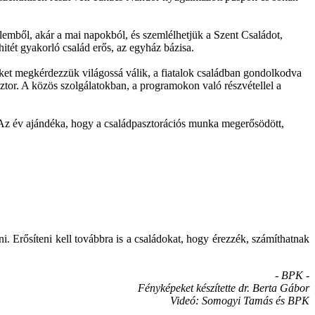
lemből, akár a mai napokból, és szemlélhetjük a Szent Családot,
 hitét gyakorló család erős, az egyház bázisa.
eket megkérdezzük világossá válik, a fiatalok családban gondolkodva
ztor. A közös szolgálatokban, a programokon való részvétellel a
 Az év ajándéka, hogy a családpasztorációs munka megerősödött,
rősíteni kell továbbra is a családokat, hogy érezzék, számíthatnak
- BPK -
Fényképeket készítette dr. Berta Gábor
Videó: Somogyi Tamás és BPK