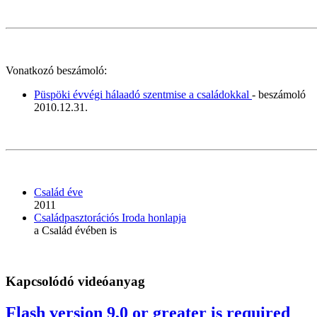
Vonatkozó beszámoló:
Püspöki évvégi hálaadó szentmise a családokkal
- beszámoló
2010.12.31.
Család éve
2011
Családpasztorációs Iroda honlapja
a Család évében is
Kapcsolódó videóanyag
Flash version 9,0 or greater is required