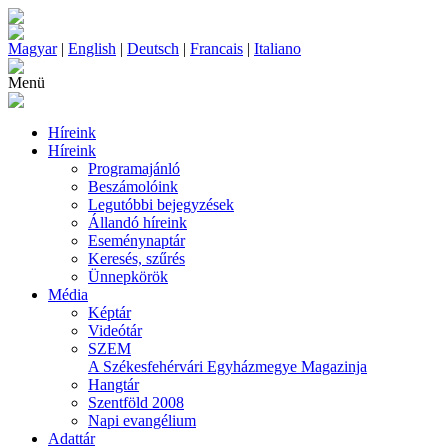
Magyar
|
English
|
Deutsch
|
Francais
|
Italiano
Menü
Híreink
Híreink
Programajánló
Beszámolóink
Legutóbbi bejegyzések
Állandó híreink
Eseménynaptár
Keresés, szűrés
Ünnepkörök
Média
Képtár
Videótár
SZEM
A Székesfehérvári Egyházmegye Magazinja
Hangtár
Szentföld 2008
Napi evangélium
Adattár