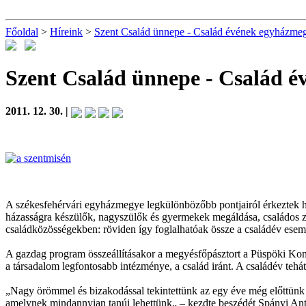
Főoldal
>
Híreink
>
Szent Család ünnepe - Család évének egyházmeg
Szent Család ünnepe - Család 
2011. 12. 30. |
A székesfehérvári egyházmegye legkülönbözőbb pontjairól érkeztek hí
házasságra készülők, nagyszülők és gyermekek megáldása, családos zar
családközösségekben: röviden így foglalhatóak össze a családév ese
A gazdag program összeállításakor a megyésfőpásztort a Püspöki Konfer
a társadalom legfontosabb intézménye, a család iránt. A családév tehát e
„Nagy örömmel és bizakodással tekintettünk az egy éve még előttünk ál
amelynek mindannyian tanúi lehettünk„ – kezdte beszédét Spányi Ant