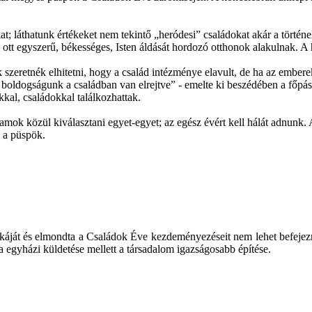
 láthatunk értékeket nem tekintő „heródesi” családokat akár a történe
t, ott egyszerű, békességes, Isten áldását hordozó otthonok alakulnak. A
szeretnék elhitetni, hogy a család intézménye elavult, de ha az ember
 boldogságunk a családban van elrejtve” - emelte ki beszédében a főpás
okkal, családokkal találkozhattak.
mok közül kiválasztani egyet-egyet; az egész évért kell hálát adnunk.
á a püspök.
t és elmondta a Családok Éve kezdeményezéseit nem lehet befejezni. E
a egyházi küldetése mellett a társadalom igazságosabb építése.