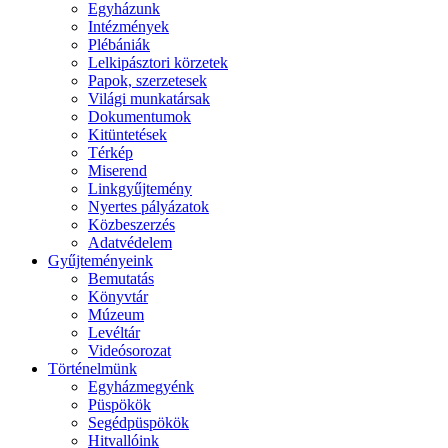
Egyházunk
Intézmények
Plébániák
Lelkipásztori körzetek
Papok, szerzetesek
Világi munkatársak
Dokumentumok
Kitüntetések
Térkép
Miserend
Linkgyűjtemény
Nyertes pályázatok
Közbeszerzés
Adatvédelem
Gyűjteményeink
Bemutatás
Könyvtár
Múzeum
Levéltár
Videósorozat
Történelmünk
Egyházmegyénk
Püspökök
Segédpüspökök
Hitvallóink