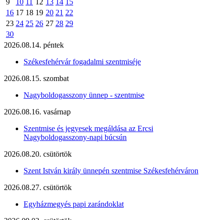
9
10
11
12
13
14
15
16
17
18
19
20
21
22
23
24
25
26
27
28
29
30
2026.08.14. péntek
Székesfehérvár fogadalmi szentmiséje
2026.08.15. szombat
Nagyboldogasszony ünnep - szentmise
2026.08.16. vasárnap
Szentmise és jegyesek megáldása az Ercsi
Nagyboldogasszony-napi búcsún
2026.08.20. csütörtök
Szent István király ünnepén szentmise Székesfehérváron
2026.08.27. csütörtök
Egyházmegyés papi zarándoklat