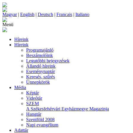
Magyar
|
English
|
Deutsch
|
Francais
|
Italiano
Menü
Híreink
Híreink
Programajánló
Beszámolóink
Legutóbbi bejegyzések
Állandó híreink
Eseménynaptár
Keresés, szűrés
Ünnepkörök
Média
Képtár
Videótár
SZEM
A Székesfehérvári Egyházmegye Magazinja
Hangtár
Szentföld 2008
Napi evangélium
Adattár