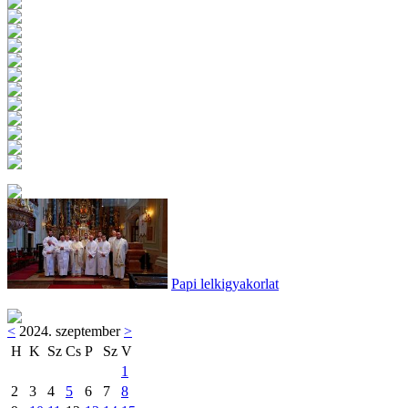
Papi lelkigyakorlat
<
2024. szeptember
>
H
K
Sz
Cs
P
Sz
V
1
2
3
4
5
6
7
8