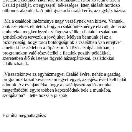
Család példáját, ott egyszerű, békességes, Isten áldását hordozó
otthonok alakulnak. A hitét gyakorló család erős, az egyház bázisa.
„Ma a családok intézménye nagy veszélynek van kitéve. Vannak,
akik szeretnék elhitetni, hogy a család intézménye elavult, de ha az
embereket megkérdezzük világossá válik, a fiatalok családban
gondolkodva tervezik a jövőjüket. Mélyen bennünk él az a
bizonyosság, hogy földi boldogságunk a családban van elrejtve” -
emelte ki beszédében a főpásztor. A közös szolgálatokban, a
programokon való részvétellel a fiatalok pozitív példákkal,
szeretetben élő és Istenre figyelő házaspárokkal, családokkal
találkozhattak.
„Visszatekintve az egyházmegyei Család évére, nehéz a gazdag
programok közül kiválasztani egyet-egyet; az egész évért kell hálát
adnunk. Az év ajándéka, hogy a családpasztorációs munka
megerősödött, egyre többen kapcsolódtak bele a munkába,
szolgálatba” – tette hozzá a püspök.
Homília meghallagtása: