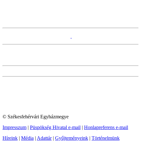
© Székesfehérvári Egyházmegye
Impresszum
|
Püspökség Hivatal e-mail
|
Honlapreferens e-mail
Híreink
|
Média
|
Adattár
|
Gyűjteményeink
|
Történelmünk