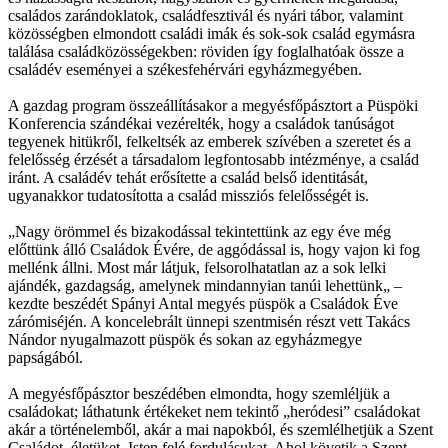
családos zarándoklatok, családfesztivál és nyári tábor, valamint
közösségben elmondott családi imák és sok-sok család egymásra
találása családközösségekben: röviden így foglalhatóak össze a
családév eseményei a székesfehérvári egyházmegyében.
A gazdag program összeállításakor a megyésfőpásztort a Püspöki
Konferencia szándékai vezérelték, hogy a családok tanúságot
tegyenek hitükről, felkeltsék az emberek szívében a szeretet és a
felelősség érzését a társadalom legfontosabb intézménye, a család
iránt. A családév tehát erősítette a család belső identitását,
ugyanakkor tudatosította a család missziós felelősségét is.
„Nagy örömmel és bizakodással tekintettünk az egy éve még
előttünk álló Családok Évére, de aggódással is, hogy vajon ki fog
mellénk állni. Most már látjuk, felsorolhatatlan az a sok lelki
ajándék, gazdagság, amelynek mindannyian tanúi lehettünk„ –
kezdte beszédét Spányi Antal megyés püspök a Családok Éve
zárómiséjén. A koncelebrált ünnepi szentmisén részt vett Takács
Nándor nyugalmazott püspök és sokan az egyházmegye
papságából.
A megyésfőpásztor beszédében elmondta, hogy szemléljük a
családokat; láthatunk értékeket nem tekintő „heródesi” családokat
akár a történelemből, akár a mai napokból, és szemlélhetjük a Szent
Családot, életüket, Isten felé fordulásukat. Ahol követik a Szent