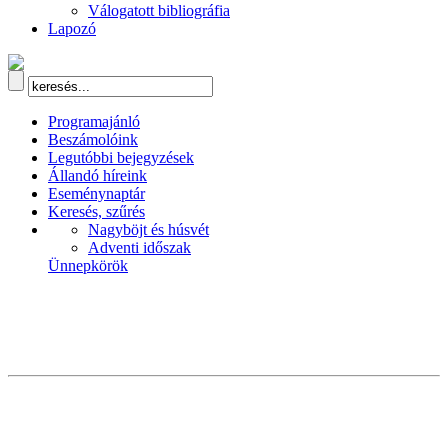
Válogatott bibliográfia
Lapozó
Programajánló
Beszámolóink
Legutóbbi bejegyzések
Állandó híreink
Eseménynaptár
Keresés, szűrés
Nagyböjt és húsvét
Adventi időszak
Ünnepkörök