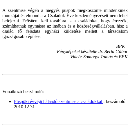
A szentmise végén a megyés püspök megköszönte mindenkinek
munkáját és elmondta a Családok Éve kezdeményezéseit nem lehet
befejezni. Erősíteni kell továbbra is a családokat, hogy érezzék,
számíthatnak egymásra az imában és a közösségvállalásban, hisz a
család fő feladata egyházi küldetése mellett a társadalom
igazságosabb építése.
- BPK -
Fényképeket készítette dr. Berta Gábor
Videó: Somogyi Tamás és BPK
Vonatkozó beszámoló:
Püspöki évvégi hálaadó szentmise a családokkal
- beszámoló
2010.12.31.