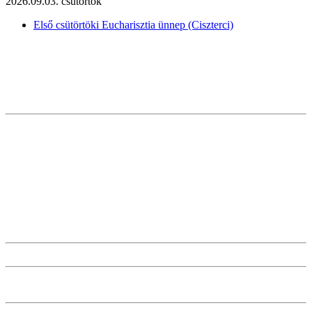
2026.09.03. csütörtök
Első csütörtöki Eucharisztia ünnep (Ciszterci)