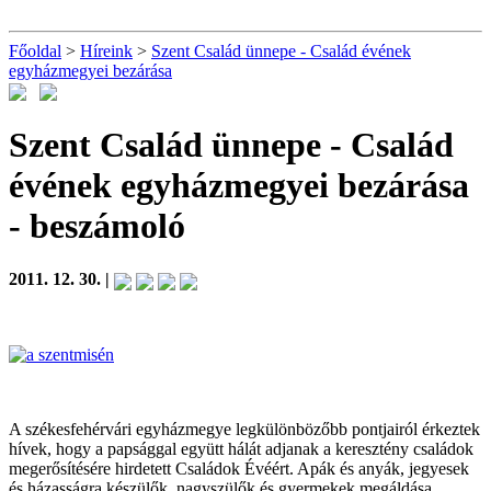
Főoldal
>
Híreink
>
Szent Család ünnepe - Család évének
egyházmegyei bezárása
Szent Család ünnepe - Család
évének egyházmegyei bezárása
- beszámoló
2011. 12. 30. |
A székesfehérvári egyházmegye legkülönbözőbb pontjairól érkeztek
hívek, hogy a papsággal együtt hálát adjanak a keresztény családok
megerősítésére hirdetett Családok Évéért. Apák és anyák, jegyesek
és házasságra készülők, nagyszülők és gyermekek megáldása,