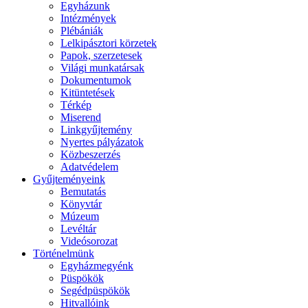
Egyházunk
Intézmények
Plébániák
Lelkipásztori körzetek
Papok, szerzetesek
Világi munkatársak
Dokumentumok
Kitüntetések
Térkép
Miserend
Linkgyűjtemény
Nyertes pályázatok
Közbeszerzés
Adatvédelem
Gyűjteményeink
Bemutatás
Könyvtár
Múzeum
Levéltár
Videósorozat
Történelmünk
Egyházmegyénk
Püspökök
Segédpüspökök
Hitvallóink