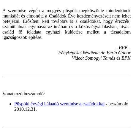
A szentmise végén a megyés püspök megköszönte mindenkinek
munkáját és elmondta a Családok Éve kezdeményezéseit nem lehet
befejezni. Erősíteni kell továbbra is a családokat, hogy érezzék,
számíthatnak egymásra az imában és a közösségvállalásban, hisz a
család fő feladata egyházi küldetése mellett a társadalom
igazságosabb építése.
- BPK -
Fényképeket készítette dr. Berta Gábor
Videó: Somogyi Tamás és BPK
Vonatkozó beszámoló:
Püspöki évvégi hálaadó szentmise a családokkal
- beszámoló
2010.12.31.