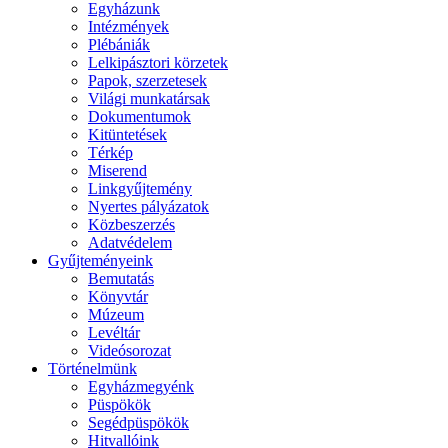
Egyházunk
Intézmények
Plébániák
Lelkipásztori körzetek
Papok, szerzetesek
Világi munkatársak
Dokumentumok
Kitüntetések
Térkép
Miserend
Linkgyűjtemény
Nyertes pályázatok
Közbeszerzés
Adatvédelem
Gyűjteményeink
Bemutatás
Könyvtár
Múzeum
Levéltár
Videósorozat
Történelmünk
Egyházmegyénk
Püspökök
Segédpüspökök
Hitvallóink