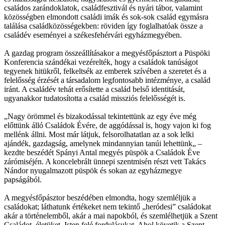
családos zarándoklatok, családfesztivál és nyári tábor, valamint
közösségben elmondott családi imák és sok-sok család egymásra
találása családközösségekben: röviden így foglalhatóak össze a
családév eseményei a székesfehérvári egyházmegyében.
A gazdag program összeállításakor a megyésfőpásztort a Püspöki
Konferencia szándékai vezérelték, hogy a családok tanúságot
tegyenek hitükről, felkeltsék az emberek szívében a szeretet és a
felelősség érzését a társadalom legfontosabb intézménye, a család
iránt. A családév tehát erősítette a család belső identitását,
ugyanakkor tudatosította a család missziós felelősségét is.
„Nagy örömmel és bizakodással tekintettünk az egy éve még
előttünk álló Családok Évére, de aggódással is, hogy vajon ki fog
mellénk állni. Most már látjuk, felsorolhatatlan az a sok lelki
ajándék, gazdagság, amelynek mindannyian tanúi lehettünk„ –
kezdte beszédét Spányi Antal megyés püspök a Családok Éve
zárómiséjén. A koncelebrált ünnepi szentmisén részt vett Takács
Nándor nyugalmazott püspök és sokan az egyházmegye
papságából.
A megyésfőpásztor beszédében elmondta, hogy szemléljük a
családokat; láthatunk értékeket nem tekintő „heródesi” családokat
akár a történelemből, akár a mai napokból, és szemlélhetjük a Szent
Családot, életüket, Isten felé fordulásukat. Ahol követik a Szent