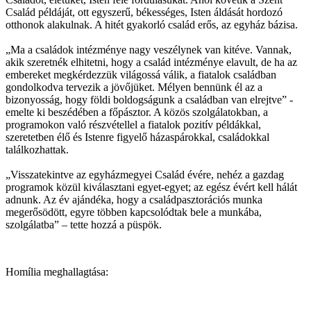
Család példáját, ott egyszerű, békességes, Isten áldását hordozó
otthonok alakulnak. A hitét gyakorló család erős, az egyház bázisa.
„Ma a családok intézménye nagy veszélynek van kitéve. Vannak,
akik szeretnék elhitetni, hogy a család intézménye elavult, de ha az
embereket megkérdezzük világossá válik, a fiatalok családban
gondolkodva tervezik a jövőjüket. Mélyen bennünk él az a
bizonyosság, hogy földi boldogságunk a családban van elrejtve” -
emelte ki beszédében a főpásztor. A közös szolgálatokban, a
programokon való részvétellel a fiatalok pozitív példákkal,
szeretetben élő és Istenre figyelő házaspárokkal, családokkal
találkozhattak.
„Visszatekintve az egyházmegyei Család évére, nehéz a gazdag
programok közül kiválasztani egyet-egyet; az egész évért kell hálát
adnunk. Az év ajándéka, hogy a családpasztorációs munka
megerősödött, egyre többen kapcsolódtak bele a munkába,
szolgálatba” – tette hozzá a püspök.
Homília meghallagtása: