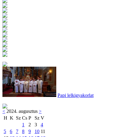
Papi lelkigyakorlat
<
2024. augusztus
>
H
K
Sz
Cs
P
Sz
V
1
2
3
4
5
6
7
8
9
10
11