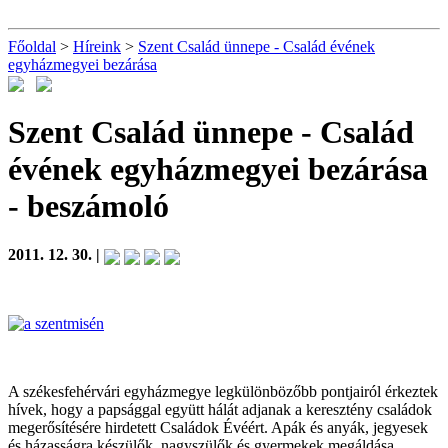
Főoldal
>
Híreink
>
Szent Család ünnepe - Család évének
egyházmegyei bezárása
Szent Család ünnepe - Család
évének egyházmegyei bezárása
- beszámoló
2011. 12. 30. |
A székesfehérvári egyházmegye legkülönbözőbb pontjairól érkeztek
hívek, hogy a papsággal együtt hálát adjanak a keresztény családok
megerősítésére hirdetett Családok Évéért. Apák és anyák, jegyesek
és házasságra készülők, nagyszülők és gyermekek megáldása,