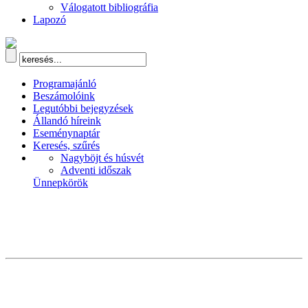
Válogatott bibliográfia
Lapozó
Programajánló
Beszámolóink
Legutóbbi bejegyzések
Állandó híreink
Eseménynaptár
Keresés, szűrés
Nagyböjt és húsvét
Adventi időszak
Ünnepkörök