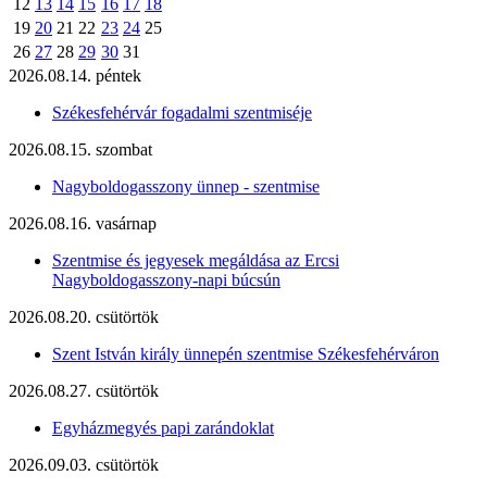
12
13
14
15
16
17
18
19
20
21
22
23
24
25
26
27
28
29
30
31
2026.08.14. péntek
Székesfehérvár fogadalmi szentmiséje
2026.08.15. szombat
Nagyboldogasszony ünnep - szentmise
2026.08.16. vasárnap
Szentmise és jegyesek megáldása az Ercsi
Nagyboldogasszony-napi búcsún
2026.08.20. csütörtök
Szent István király ünnepén szentmise Székesfehérváron
2026.08.27. csütörtök
Egyházmegyés papi zarándoklat
2026.09.03. csütörtök