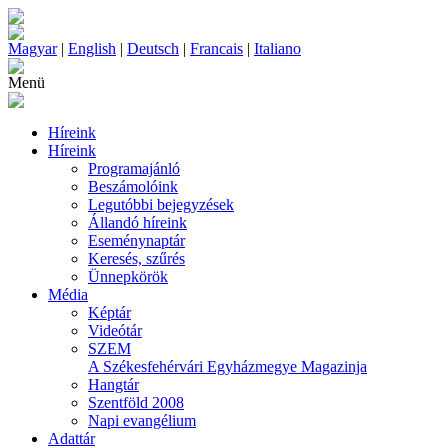
Magyar
|
English
|
Deutsch
|
Francais
|
Italiano
Menü
Híreink
Híreink
Programajánló
Beszámolóink
Legutóbbi bejegyzések
Állandó híreink
Eseménynaptár
Keresés, szűrés
Ünnepkörök
Média
Képtár
Videótár
SZEM
A Székesfehérvári Egyházmegye Magazinja
Hangtár
Szentföld 2008
Napi evangélium
Adattár