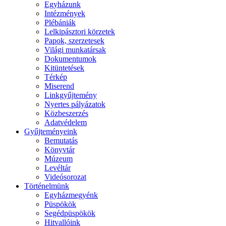
Egyházunk
Intézmények
Plébániák
Lelkipásztori körzetek
Papok, szerzetesek
Világi munkatársak
Dokumentumok
Kitüntetések
Térkép
Miserend
Linkgyűjtemény
Nyertes pályázatok
Közbeszerzés
Adatvédelem
Gyűjteményeink
Bemutatás
Könyvtár
Múzeum
Levéltár
Videósorozat
Történelmünk
Egyházmegyénk
Püspökök
Segédpüspökök
Hitvallóink