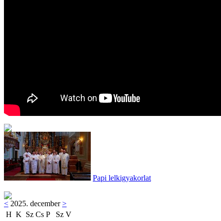
Papi lelkigyakorlat
<
2025. december
>
H
K
Sz
Cs
P
Sz
V