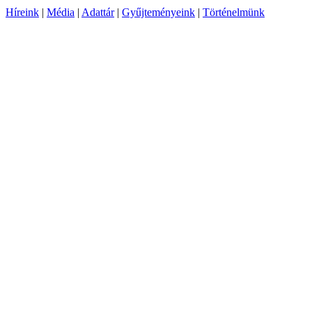
Híreink
|
Média
|
Adattár
|
Gyűjteményeink
|
Történelmünk