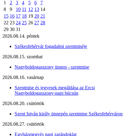
1
2
3
4
5
6
7
8
9
10
11
12
13
14
15
16
17
18
19
20
21
22
23
24
25
26
27
28
29
30
31
2026.08.14. péntek
Székesfehérvár fogadalmi szentmiséje
2026.08.15. szombat
Nagyboldogasszony ünnep - szentmise
2026.08.16. vasárnap
Szentmise és jegyesek megáldása az Ercsi
Nagyboldogasszony-napi búcsún
2026.08.20. csütörtök
Szent István király ünnepén szentmise Székesfehérváron
2026.08.27. csütörtök
Egyházmegyés papi zarándoklat