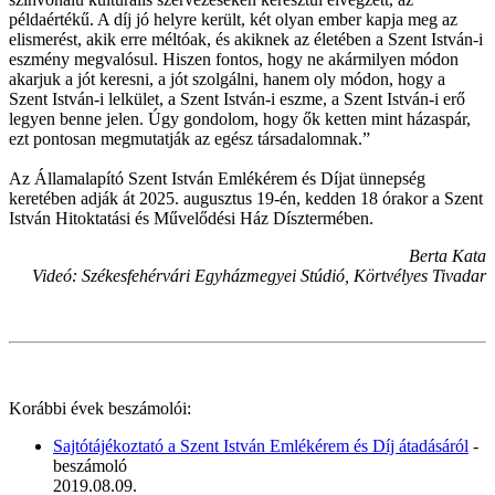
példaértékű. A díj jó helyre került, két olyan ember kapja meg az
elismerést, akik erre méltóak, és akiknek az életében a Szent István-i
eszmény megvalósul. Hiszen fontos, hogy ne akármilyen módon
akarjuk a jót keresni, a jót szolgálni, hanem oly módon, hogy a
Szent István-i lelkület, a Szent István-i eszme, a Szent István-i erő
legyen benne jelen. Úgy gondolom, hogy ők ketten mint házaspár,
ezt pontosan megmutatják az egész társadalomnak.”
Az Államalapító Szent István Emlékérem és Díjat ünnepség
keretében adják át 2025. augusztus 19-én, kedden 18 órakor a Szent
István Hitoktatási és Művelődési Ház Dísztermében.
Berta Kata
Videó: Székesfehérvári Egyházmegyei Stúdió, Körtvélyes Tivadar
Korábbi évek beszámolói:
Sajtótájékoztató a Szent István Emlékérem és Díj átadásáról
-
beszámoló
2019.08.09.