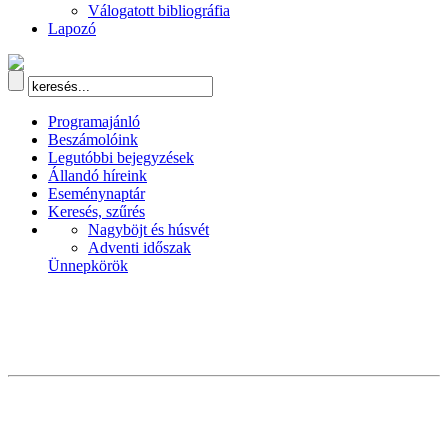
Válogatott bibliográfia
Lapozó
Programajánló
Beszámolóink
Legutóbbi bejegyzések
Állandó híreink
Eseménynaptár
Keresés, szűrés
Nagyböjt és húsvét
Adventi időszak
Ünnepkörök