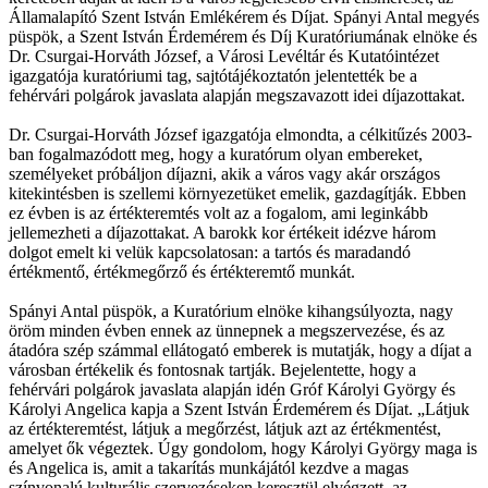
Államalapító Szent István Emlékérem és Díjat. Spányi Antal megyés
püspök, a Szent István Érdemérem és Díj Kuratóriumának elnöke és
Dr. Csurgai-Horváth József, a Városi Levéltár és Kutatóintézet
igazgatója kuratóriumi tag, sajtótájékoztatón jelentették be a
fehérvári polgárok javaslata alapján megszavazott idei díjazottakat.
Dr. Csurgai-Horváth József igazgatója elmondta, a célkitűzés 2003-
ban fogalmazódott meg, hogy a kuratórum olyan embereket,
személyeket próbáljon díjazni, akik a város vagy akár országos
kitekintésben is szellemi környezetüket emelik, gazdagítják. Ebben
ez évben is az értékteremtés volt az a fogalom, ami leginkább
jellemezheti a díjazottakat. A barokk kor értékeit idézve három
dolgot emelt ki velük kapcsolatosan: a tartós és maradandó
értékmentő, értékmegőrző és értékteremtő munkát.
Spányi Antal püspök, a Kuratórium elnöke kihangsúlyozta, nagy
öröm minden évben ennek az ünnepnek a megszervezése, és az
átadóra szép számmal ellátogató emberek is mutatják, hogy a díjat a
városban értékelik és fontosnak tartják. Bejelentette, hogy a
fehérvári polgárok javaslata alapján idén Gróf Károlyi György és
Károlyi Angelica kapja a Szent István Érdemérem és Díjat. „Látjuk
az értékteremtést, látjuk a megőrzést, látjuk azt az értékmentést,
amelyet ők végeztek. Úgy gondolom, hogy Károlyi György maga is
és Angelica is, amit a takarítás munkájától kezdve a magas
színvonalú kulturális szervezéseken keresztül elvégzett, az