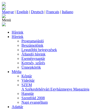
Magyar
|
English
|
Deutsch
|
Francais
|
Italiano
Menü
Híreink
Híreink
Programajánló
Beszámolóink
Legutóbbi bejegyzések
Állandó híreink
Eseménynaptár
Keresés, szűrés
Ünnepkörök
Média
Képtár
Videótár
SZEM
A Székesfehérvári Egyházmegye Magazinja
Hangtár
Szentföld 2008
Napi evangélium
Adattár