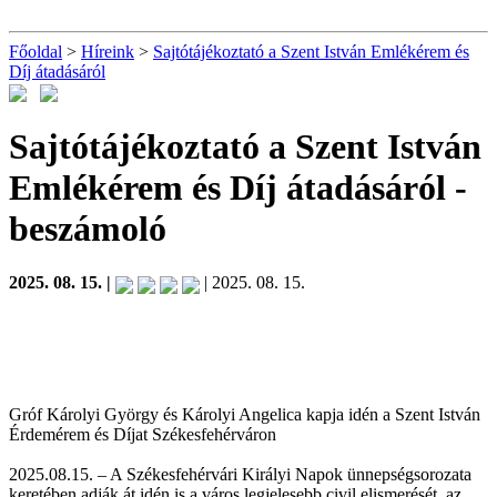
Főoldal
>
Híreink
>
Sajtótájékoztató a Szent István Emlékérem és
Díj átadásáról
Sajtótájékoztató a Szent István
Emlékérem és Díj átadásáról
-
beszámoló
2025. 08. 15. |
| 2025. 08. 15.
Gróf Károlyi György és Károlyi Angelica kapja idén a Szent István
Érdemérem és Díjat Székesfehérváron
2025.08.15. – A Székesfehérvári Királyi Napok ünnepségsorozata
keretében adják át idén is a város legjelesebb civil elismerését, az