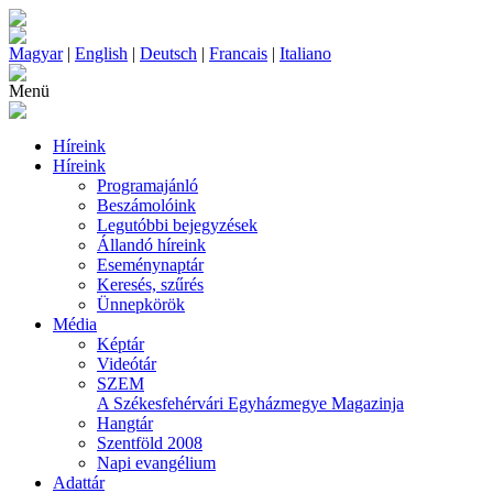
Magyar
|
English
|
Deutsch
|
Francais
|
Italiano
Menü
Híreink
Híreink
Programajánló
Beszámolóink
Legutóbbi bejegyzések
Állandó híreink
Eseménynaptár
Keresés, szűrés
Ünnepkörök
Média
Képtár
Videótár
SZEM
A Székesfehérvári Egyházmegye Magazinja
Hangtár
Szentföld 2008
Napi evangélium
Adattár