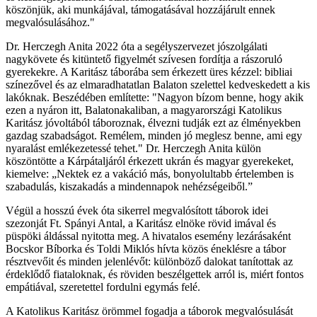
köszönjük, aki munkájával, támogatásával hozzájárult ennek
megvalósulásához."
Dr. Herczegh Anita 2022 óta a segélyszervezet jószolgálati
nagykövete és kitüntető figyelmét szívesen fordítja a rászoruló
gyerekekre. A Karitász táborába sem érkezett üres kézzel: bibliai
színezővel és az elmaradhatatlan Balaton szelettel kedveskedett a kis
lakóknak. Beszédében említette: "Nagyon bízom benne, hogy akik
ezen a nyáron itt, Balatonakaliban, a magyarországi Katolikus
Karitász jóvoltából táboroznak, élvezni tudják ezt az élményekben
gazdag szabadságot. Remélem, minden jó meglesz benne, ami egy
nyaralást emlékezetessé tehet." Dr. Herczegh Anita külön
köszöntötte a Kárpátaljáról érkezett ukrán és magyar gyerekeket,
kiemelve: „Nektek ez a vakáció más, bonyolultabb értelemben is
szabadulás, kiszakadás a mindennapok nehézségeiből.”
Végül a hosszú évek óta sikerrel megvalósított táborok idei
szezonját Ft. Spányi Antal, a Karitász elnöke rövid imával és
püspöki áldással nyitotta meg. A hivatalos esemény lezárásaként
Bocskor Bíborka és Toldi Miklós hívta közös éneklésre a tábor
résztvevőit és minden jelenlévőt: különböző dalokat tanítottak az
érdeklődő fiataloknak, és röviden beszélgettek arról is, miért fontos
empátiával, szeretettel fordulni egymás felé.
A Katolikus Karitász örömmel fogadja a táborok megvalósulását