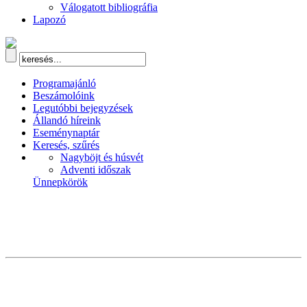
Válogatott bibliográfia
Lapozó
Programajánló
Beszámolóink
Legutóbbi bejegyzések
Állandó híreink
Eseménynaptár
Keresés, szűrés
Nagyböjt és húsvét
Adventi időszak
Ünnepkörök