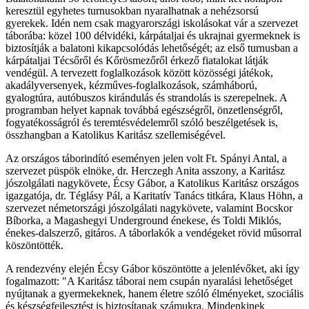
keresztül egyhetes turnusokban nyaralhatnak a nehézsorsú
gyerekek. Idén nem csak magyarországi iskolásokat vár a szervezet
táborába: közel 100 délvidéki, kárpátaljai és ukrajnai gyermeknek is
biztosítják a balatoni kikapcsolódás lehetőségét; az első turnusban a
kárpátaljai Técsőről és Kőrösmezőről érkező fiatalokat látják
vendégül. A tervezett foglalkozások között közösségi játékok,
akadályversenyek, kézműves-foglalkozások, számháború,
gyalogtúra, autóbuszos kirándulás és strandolás is szerepelnek. A
programban helyet kapnak továbbá egészségről, önzetlenségről,
fogyatékosságról és teremtésvédelemről szóló beszélgetések is,
összhangban a Katolikus Karitász szellemiségével.
Az országos táborindító eseményen jelen volt Ft. Spányi Antal, a
szervezet püspök elnöke, dr. Herczegh Anita asszony, a Karitász
jószolgálati nagykövete, Écsy Gábor, a Katolikus Karitász országos
igazgatója, dr. Téglásy Pál, a Karitatív Tanács titkára, Klaus Höhn, a
szervezet németországi jószolgálati nagykövete, valamint Bocskor
Bíborka, a Magashegyi Underground énekese, és Toldi Miklós,
énekes-dalszerző, gitáros. A táborlakók a vendégeket rövid műsorral
köszöntötték.
A rendezvény elején Écsy Gábor köszöntötte a jelenlévőket, aki így
fogalmazott: "A Karitász táborai nem csupán nyaralási lehetőséget
nyújtanak a gyermekeknek, hanem életre szóló élményeket, szociális
és készségfejlesztést is biztosítanak számukra. Mindenkinek