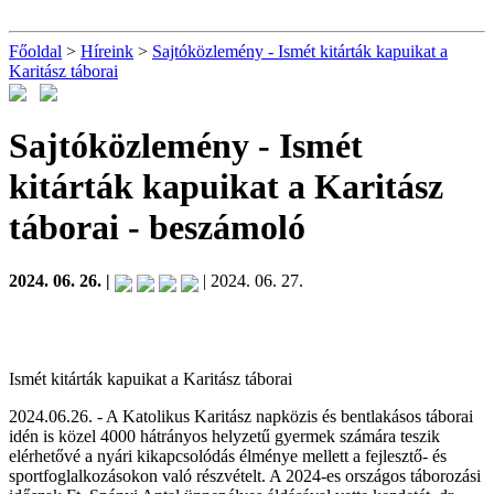
Főoldal
>
Híreink
>
Sajtóközlemény - Ismét kitárták kapuikat a
Karitász táborai
Sajtóközlemény - Ismét
kitárták kapuikat a Karitász
táborai
- beszámoló
2024. 06. 26. |
| 2024. 06. 27.
Ismét kitárták kapuikat a Karitász táborai
2024.06.26. - A Katolikus Karitász napközis és bentlakásos táborai
idén is közel 4000 hátrányos helyzetű gyermek számára teszik
elérhetővé a nyári kikapcsolódás élménye mellett a fejlesztő- és
sportfoglalkozásokon való részvételt. A 2024-es országos táborozási