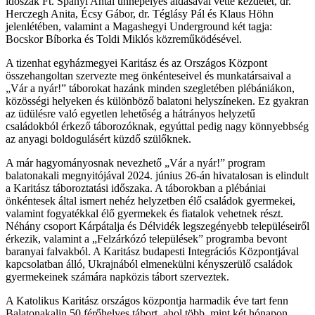
időszak Ft. Spányi Antal ünnepélyes áldásával vette kezdetét, dr.
Herczegh Anita, Écsy Gábor, dr. Téglásy Pál és Klaus Höhn
jelenlétében, valamint a Magashegyi Underground két tagja:
Bocskor Bíborka és Toldi Miklós közreműködésével.
A tizenhat egyházmegyei Karitász és az Országos Központ
összehangoltan szervezte meg önkénteseivel és munkatársaival a
„Vár a nyár!” táborokat hazánk minden szegletében plébániákon,
közösségi helyeken és különböző balatoni helyszíneken. Ez gyakran
az üdülésre való egyetlen lehetőség a hátrányos helyzetű
családokból érkező táborozóknak, egyúttal pedig nagy könnyebbség
az anyagi boldogulásért küzdő szülőknek.
A már hagyományosnak nevezhető „Vár a nyár!” program
balatonakali megnyitójával 2024. június 26-án hivatalosan is elindult
a Karitász táboroztatási időszaka. A táborokban a plébániai
önkéntesek által ismert nehéz helyzetben élő családok gyermekei,
valamint fogyatékkal élő gyermekek és fiatalok vehetnek részt.
Néhány csoport Kárpátalja és Délvidék legszegényebb településeiről
érkezik, valamint a „Felzárkózó települések” programba bevont
baranyai falvakból. A Karitász budapesti Integrációs Központjával
kapcsolatban álló, Ukrajnából elmenekülni kényszerülő családok
gyermekeinek számára napközis tábort szerveztek.
A Katolikus Karitász országos központja harmadik éve tart fenn
Balatonakalin 50 férőhelyes tábort, ahol több, mint két hónapon