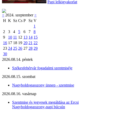
Papi lelkigyakorlat
<
2024. szeptember
>
H
K
Sz
Cs
P
Sz
V
1
2
3
4
5
6
7
8
9
10
11
12
13
14
15
16
17
18
19
20
21
22
23
24
25
26
27
28
29
30
2026.08.14. péntek
Székesfehérvár fogadalmi szentmiséje
2026.08.15. szombat
Nagyboldogasszony ünnep - szentmise
2026.08.16. vasárnap
Szentmise és jegyesek megáldása az Ercsi
Nagyboldogasszony-napi búcsún