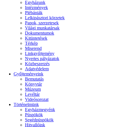
Egyházunk
Intézmények
Plébániák
Lelkipásztori körzetek
Papok, szerzetesek
Világi munkatársak
Dokumentumok
Kitüntetések
Térkép
Miserend
Linkgyűjtemény
Nyertes pályázatok
Közbeszerzés
Adatvédelem
Gyűjteményeink
Bemutatás
Könyvtár
Múzeum
Levéltár
Videósorozat
Történelmünk
Egyházmegyénk
Püspökök
Segédpüspökök
Hitvallóink