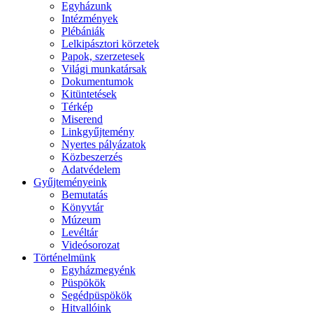
Egyházunk
Intézmények
Plébániák
Lelkipásztori körzetek
Papok, szerzetesek
Világi munkatársak
Dokumentumok
Kitüntetések
Térkép
Miserend
Linkgyűjtemény
Nyertes pályázatok
Közbeszerzés
Adatvédelem
Gyűjteményeink
Bemutatás
Könyvtár
Múzeum
Levéltár
Videósorozat
Történelmünk
Egyházmegyénk
Püspökök
Segédpüspökök
Hitvallóink