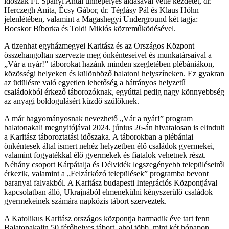
időszak Ft. Spányi Antal ünnepélyes áldásával vette kezdetét, dr.
Herczegh Anita, Écsy Gábor, dr. Téglásy Pál és Klaus Höhn
jelenlétében, valamint a Magashegyi Underground két tagja:
Bocskor Bíborka és Toldi Miklós közreműködésével.
A tizenhat egyházmegyei Karitász és az Országos Központ
összehangoltan szervezte meg önkénteseivel és munkatársaival a
„Vár a nyár!” táborokat hazánk minden szegletében plébániákon,
közösségi helyeken és különböző balatoni helyszíneken. Ez gyakran
az üdülésre való egyetlen lehetőség a hátrányos helyzetű
családokból érkező táborozóknak, egyúttal pedig nagy könnyebbség
az anyagi boldogulásért küzdő szülőknek.
A már hagyományosnak nevezhető „Vár a nyár!” program
balatonakali megnyitójával 2024. június 26-án hivatalosan is elindult
a Karitász táboroztatási időszaka. A táborokban a plébániai
önkéntesek által ismert nehéz helyzetben élő családok gyermekei,
valamint fogyatékkal élő gyermekek és fiatalok vehetnek részt.
Néhány csoport Kárpátalja és Délvidék legszegényebb településeiről
érkezik, valamint a „Felzárkózó települések” programba bevont
baranyai falvakból. A Karitász budapesti Integrációs Központjával
kapcsolatban álló, Ukrajnából elmenekülni kényszerülő családok
gyermekeinek számára napközis tábort szerveztek.
A Katolikus Karitász országos központja harmadik éve tart fenn
Balatonakalin 50 férőhelyes tábort, ahol több, mint két hónapon