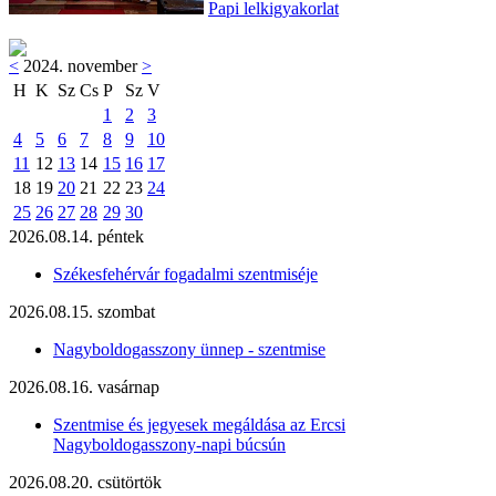
Papi lelkigyakorlat
<
2024. november
>
H
K
Sz
Cs
P
Sz
V
1
2
3
4
5
6
7
8
9
10
11
12
13
14
15
16
17
18
19
20
21
22
23
24
25
26
27
28
29
30
2026.08.14. péntek
Székesfehérvár fogadalmi szentmiséje
2026.08.15. szombat
Nagyboldogasszony ünnep - szentmise
2026.08.16. vasárnap
Szentmise és jegyesek megáldása az Ercsi
Nagyboldogasszony-napi búcsún
2026.08.20. csütörtök