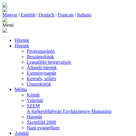
Magyar
|
English
|
Deutsch
|
Francais
|
Italiano
Menü
Híreink
Híreink
Programajánló
Beszámolóink
Legutóbbi bejegyzések
Állandó híreink
Eseménynaptár
Keresés, szűrés
Ünnepkörök
Média
Képtár
Videótár
SZEM
A Székesfehérvári Egyházmegye Magazinja
Hangtár
Szentföld 2008
Napi evangélium
Adattár