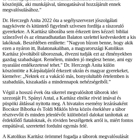
köszönjük, aki munkájával, támogatásával hozzájárult ennek
megvalósulásához."
Dr. Herczegh Anita 2022 óta a segélyszervezet jószolgálati
nagykövete és kitüntető figyelmét szívesen fordítja a rászoruló
gyerekekre. A Karitász táborába sem érkezett üres kézzel: bibliai
színezővel és az elmaradhatatlan Balaton szelettel kedveskedett a kis
lakóknak. Beszédében említette: "Nagyon bízom benne, hogy akik
ezen a nyáron itt, Balatonakaliban, a magyarországi Katolikus
Karitász jóvoltából táboroznak, élvezni tudják ezt az élményekben
gazdag szabadságot. Remélem, minden jó meglesz benne, ami egy
nyaralást emlékezetessé tehet." Dr. Herczegh Anita külön
köszöntötte a Kárpátaljáról érkezett ukrán és magyar gyerekeket,
kiemelve: „Nektek ez a vakáció más, bonyolultabb értelemben is
szabadulás, kiszakadás a mindennapok nehézségeiből.”
Végül a hosszú évek óta sikerrel megvalósított táborok idei
szezonját Ft. Spányi Antal, a Karitász elnöke rövid imával és
püspöki áldással nyitotta meg. A hivatalos esemény lezárásaként
Bocskor Bíborka és Toldi Miklós hívta közös éneklésre a tábor
résztvevőit és minden jelenlévőt: különböző dalokat tanítottak az
érdeklődő fiataloknak, és röviden beszélgettek arról is, miért fontos
empátiával, szeretettel fordulni egymás felé.
A Katolikus Karitász örömmel fogadja a táborok megvalósulását