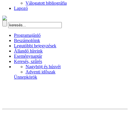
Válogatott bibliográfia
Lapozó
Programajánló
Beszámolóink
Legutóbbi bejegyzések
Állandó híreink
Eseménynaptár
Keresés, szűrés
Nagyböjt és húsvét
Adventi időszak
Ünnepkörök