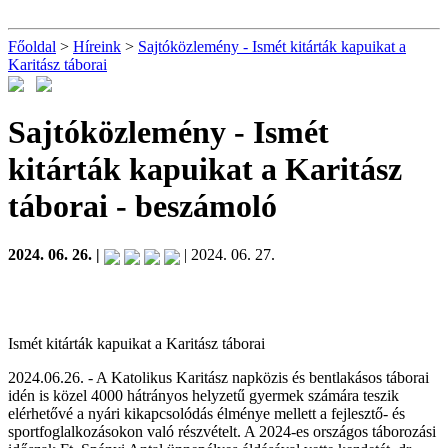
Főoldal
>
Híreink
>
Sajtóközlemény - Ismét kitárták kapuikat a
Karitász táborai
Sajtóközlemény - Ismét
kitárták kapuikat a Karitász
táborai
- beszámoló
2024. 06. 26. |
| 2024. 06. 27.
Ismét kitárták kapuikat a Karitász táborai
2024.06.26. - A Katolikus Karitász napközis és bentlakásos táborai
idén is közel 4000 hátrányos helyzetű gyermek számára teszik
elérhetővé a nyári kikapcsolódás élménye mellett a fejlesztő- és
sportfoglalkozásokon való részvételt. A 2024-es országos táborozási