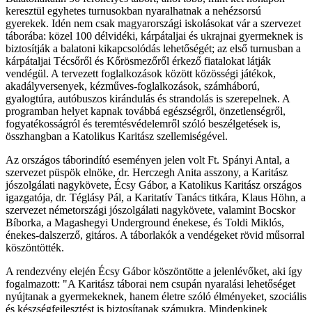
keresztül egyhetes turnusokban nyaralhatnak a nehézsorsú
gyerekek. Idén nem csak magyarországi iskolásokat vár a szervezet
táborába: közel 100 délvidéki, kárpátaljai és ukrajnai gyermeknek is
biztosítják a balatoni kikapcsolódás lehetőségét; az első turnusban a
kárpátaljai Técsőről és Kőrösmezőről érkező fiatalokat látják
vendégül. A tervezett foglalkozások között közösségi játékok,
akadályversenyek, kézműves-foglalkozások, számháború,
gyalogtúra, autóbuszos kirándulás és strandolás is szerepelnek. A
programban helyet kapnak továbbá egészségről, önzetlenségről,
fogyatékosságról és teremtésvédelemről szóló beszélgetések is,
összhangban a Katolikus Karitász szellemiségével.
Az országos táborindító eseményen jelen volt Ft. Spányi Antal, a
szervezet püspök elnöke, dr. Herczegh Anita asszony, a Karitász
jószolgálati nagykövete, Écsy Gábor, a Katolikus Karitász országos
igazgatója, dr. Téglásy Pál, a Karitatív Tanács titkára, Klaus Höhn, a
szervezet németországi jószolgálati nagykövete, valamint Bocskor
Bíborka, a Magashegyi Underground énekese, és Toldi Miklós,
énekes-dalszerző, gitáros. A táborlakók a vendégeket rövid műsorral
köszöntötték.
A rendezvény elején Écsy Gábor köszöntötte a jelenlévőket, aki így
fogalmazott: "A Karitász táborai nem csupán nyaralási lehetőséget
nyújtanak a gyermekeknek, hanem életre szóló élményeket, szociális
és készségfejlesztést is biztosítanak számukra. Mindenkinek