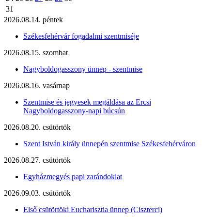
31
2026.08.14. péntek
Székesfehérvár fogadalmi szentmiséje
2026.08.15. szombat
Nagyboldogasszony ünnep - szentmise
2026.08.16. vasárnap
Szentmise és jegyesek megáldása az Ercsi
Nagyboldogasszony-napi búcsún
2026.08.20. csütörtök
Szent István király ünnepén szentmise Székesfehérváron
2026.08.27. csütörtök
Egyházmegyés papi zarándoklat
2026.09.03. csütörtök
Első csütörtöki Eucharisztia ünnep (Ciszterci)