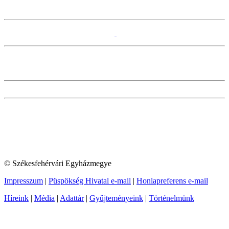
© Székesfehérvári Egyházmegye
Impresszum
|
Püspökség Hivatal e-mail
|
Honlapreferens e-mail
Híreink
|
Média
|
Adattár
|
Gyűjteményeink
|
Történelmünk