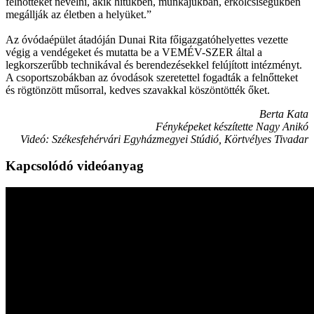
felnőtteket nevelni, akik hitükben, munkájukban, erkölcsiségükben
megállják az életben a helyüket.”
Az óvódaépület átadóján Dunai Rita főigazgatóhelyettes vezette
végig a vendégeket és mutatta be a VEMÉV-SZER által a
legkorszerűbb technikával és berendezésekkel felújított intézményt.
A csoportszobákban az óvodások szeretettel fogadták a felnőtteket
és rögtönzött műsorral, kedves szavakkal köszöntötték őket.
Berta Kata
Fényképeket készítette Nagy Anikó
Videó: Székesfehérvári Egyházmegyei Stúdió, Körtvélyes Tivadar
Kapcsolódó videóanyag