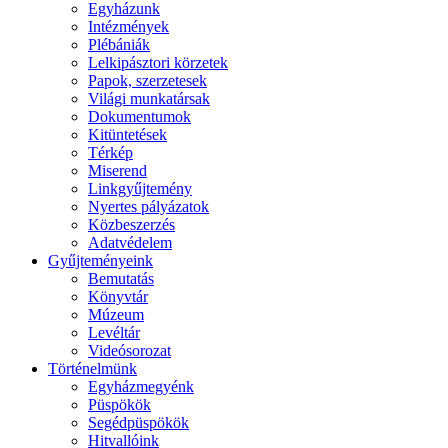
Egyházunk
Intézmények
Plébániák
Lelkipásztori körzetek
Papok, szerzetesek
Világi munkatársak
Dokumentumok
Kitüntetések
Térkép
Miserend
Linkgyűjtemény
Nyertes pályázatok
Közbeszerzés
Adatvédelem
Gyűjteményeink
Bemutatás
Könyvtár
Múzeum
Levéltár
Videósorozat
Történelmünk
Egyházmegyénk
Püspökök
Segédpüspökök
Hitvallóink