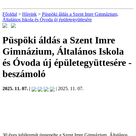
Főoldal
>
Híreink
>
Püspöki áldás a Szent Imre Gimnázium,
Általános Iskola és Óvoda új épületegyüttesére
Püspöki áldás a Szent Imre
Gimnázium, Általános Iskola
és Óvoda új épületegyüttesére
-
beszámoló
2025. 11. 07. |
| 2025. 11. 07.
30 éves jubileumát ünnepelte a Szent Imre Gimnázium, Általános