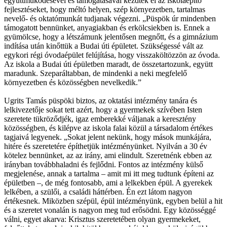
együttműködésével és támogatásával kezdték el az iskolaépítő
fejlesztéseket, hogy méltó helyen, szép környezetben, tartalmas
nevelő- és oktatómunkát tudjanak végezni. „Püspök úr mindenben
támogatott bennünket, anyagiakban és erkölcsiekben is. Ennek a
gyümölcse, hogy a létszámunk jelentősen megnőtt, és a gimnázium
indítása után kinőttük a Budai úti épületet. Szükségessé vált az
egykori régi óvodaépület felújítása, hogy visszaköltözzön az óvoda.
Az iskola a Budai úti épületben maradt, de összetartozunk, együtt
maradunk. Szeparáltabban, de mindenki a neki megfelelő
környezetben és közösségben nevelkedik.”
Ugrits Tamás püspöki biztos, az oktatási intézmény tanára és
lelkivezetője sokat tett azért, hogy a gyermekek szívében Isten
szeretete tükröződjék, igaz emberekké váljanak a keresztény
közösségben, és kilépve az iskola falai közül a társadalom értékes
tagjaivá legyenek. „Sokat jelent nekünk, hogy mások munkájára,
hitére és szeretetére építhetjük intézményünket. Nyilván a 30 év
kötelez bennünket, az az irány, ami elindult. Szeretnénk ebben az
irányban továbbhaladni és fejlődni. Fontos az intézmény külső
megjelenése, annak a tartalma – amit mi itt meg tudtunk építeni az
épületben –, de még fontosabb, ami a lelkekben épül. A gyerekek
lelkében, a szülői, a családi háttérben. Én ezt látom nagyon
értékesnek. Miközben szépül, épül intézményünk, egyben belül a hit
és a szeretet vonalán is nagyon meg tud erősödni. Egy közösséggé
válni, egyet akarva: Krisztus szeretetében olyan gyermekeket,