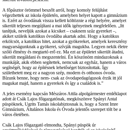
A főpásztor örömmel beszélt arról, hogy komoly felújítást
végezhettek az iskola épületén, amelyben helyet kapott a gimnázium
is. Ezért az óvodának vissza kellett költöznie a régi helyére, amelyet
sikerült teljesen megújítani a mai idők igényeinek megfelelően. „Itt
tanítjuk, neveljük azokat a kicsiket – csaknem száz gyereket –,
akiket szüleik katolikus óvodába akartak adni. Hogy a katolikus
erkölcsöt, a katolikus hitet, azokat a gyökereket, amelyek keresztény
magyarságunknak a gyökerei, szívják magukba. Legyen nekik életre
szóló élmény és megtartó erő ez. Ma ezt az épületet sikerült átadni,
sikerült megáldani és megszentelni. Én köszönöm mindazoknak a
munkáját, akik ebben segítettek, nemcsak az egyház, hanem a város
segítségét, hogy az építésnek lehetőséget biztosítottak. Így
születhetett meg ez a nagyon szép, modern és otthonos óvoda.
Bízunk benne, hogy nem- csak az óvodapedagógusok érzik itt jól
magukat majd, hanem a gyerekek és így a családok is.”
A jeles esemény kapcsán Mészáros Attila alpolgármester emléklapot
adott át Csák Lajos főigazgatónak, megköszönve Spányi Antal
püspöknek, Ugrits Tamás iskolabiztosnak is, hogy a Szent Imre
Gimnázium, Általános Iskola és Óvoda jelentős szerepet tölt be a
város életében.
Csák Lajos főigazgató elmondta, Spányi püspök úr