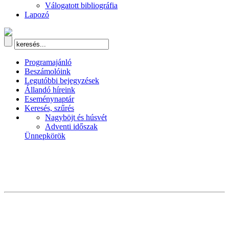
Válogatott bibliográfia
Lapozó
Programajánló
Beszámolóink
Legutóbbi bejegyzések
Állandó híreink
Eseménynaptár
Keresés, szűrés
Nagyböjt és húsvét
Adventi időszak
Ünnepkörök