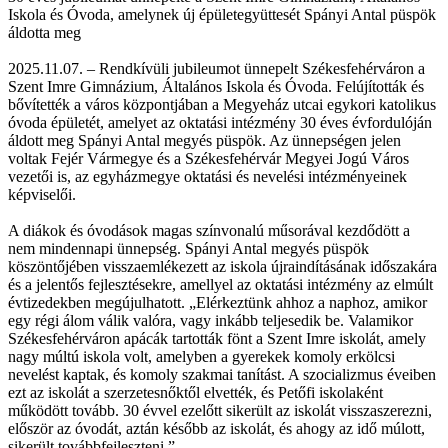
Iskola és Óvoda, amelynek új épületegyüttesét Spányi Antal püspök
áldotta meg
2025.11.07. – Rendkívüli jubileumot ünnepelt Székesfehérváron a
Szent Imre Gimnázium, Általános Iskola és Óvoda. Felújították és
bővítették a város központjában a Megyeház utcai egykori katolikus
óvoda épületét, amelyet az oktatási intézmény 30 éves évfordulóján
áldott meg Spányi Antal megyés püspök. Az ünnepségen jelen
voltak Fejér Vármegye és a Székesfehérvár Megyei Jogú Város
vezetői is, az egyházmegye oktatási és nevelési intézményeinek
képviselői.
A diákok és óvodások magas színvonalú műsorával kezdődött a
nem mindennapi ünnepség. Spányi Antal megyés püspök
köszöntőjében visszaemlékezett az iskola újraindításának időszakára
és a jelentős fejlesztésekre, amellyel az oktatási intézmény az elmúlt
évtizedekben megújulhatott. „Elérkeztünk ahhoz a naphoz, amikor
egy régi álom válik valóra, vagy inkább teljesedik be. Valamikor
Székesfehérváron apácák tartották fönt a Szent Imre iskolát, amely
nagy múltú iskola volt, amelyben a gyerekek komoly erkölcsi
nevelést kaptak, és komoly szakmai tanítást. A szocializmus éveiben
ezt az iskolát a szerzetesnőktől elvették, és Petőfi iskolaként
működött tovább. 30 évvel ezelőtt sikerült az iskolát visszaszerezni,
először az óvodát, aztán később az iskolát, és ahogy az idő múlott,
sikerült továbbfejleszteni.”