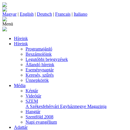
Magyar
|
English
|
Deutsch
|
Francais
|
Italiano
Menü
Híreink
Híreink
Programajánló
Beszámolóink
Legutóbbi bejegyzések
Állandó híreink
Eseménynaptár
Keresés, szűrés
Ünnepkörök
Média
Képtár
Videótár
SZEM
A Székesfehérvári Egyházmegye Magazinja
Hangtár
Szentföld 2008
Napi evangélium
Adattár