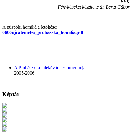
BPK
Fényképeket készítette dr. Berta Gábor
A püspöki homíliája letöltése:
0606ujratemetes_prohaszka_homilia.pdf
A Prohászka-emlékév teljes programja
2005-2006
Képtár