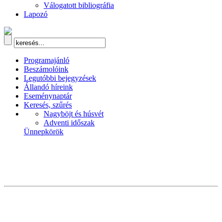
Válogatott bibliográfia
Lapozó
Programajánló
Beszámolóink
Legutóbbi bejegyzések
Állandó híreink
Eseménynaptár
Keresés, szűrés
Nagyböjt és húsvét
Adventi időszak
Ünnepkörök