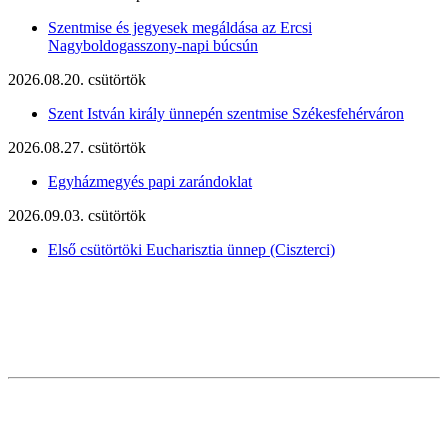
Szentmise és jegyesek megáldása az Ercsi
Nagyboldogasszony-napi búcsún
2026.08.20. csütörtök
Szent István király ünnepén szentmise Székesfehérváron
2026.08.27. csütörtök
Egyházmegyés papi zarándoklat
2026.09.03. csütörtök
Első csütörtöki Eucharisztia ünnep (Ciszterci)