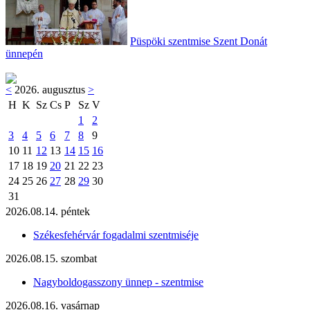
Püspöki szentmise Szent Donát
ünnepén
<
2026. augusztus
>
H
K
Sz
Cs
P
Sz
V
1
2
3
4
5
6
7
8
9
10
11
12
13
14
15
16
17
18
19
20
21
22
23
24
25
26
27
28
29
30
31
2026.08.14. péntek
Székesfehérvár fogadalmi szentmiséje
2026.08.15. szombat
Nagyboldogasszony ünnep - szentmise
2026.08.16. vasárnap