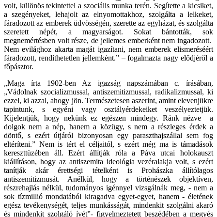
volt, különös tekintettel a szociális munka terén. Segítette a kicsiket,
a szegényeket, lehajolt az elnyomottakhoz, szolgálta a lelkeket,
fáradozott az emberek üdvösségén, szerette az egyházat, és szolgálta
szeretett népét, a magyarságot. Sokat bántották, sok
megnemértésben volt része, de jellemes emberként nem ingadozott.
Nem evilághoz akarta magát igazítani, nem emberek elismeréséért
fáradozott, rendíthetetlen jellemként.” – fogalmazta nagy elődjéről a
főpásztor.
„Maga írta 1902-ben Az igazság napszámában c. írásában,
„Vádolnak szocializmussal, antiszemitizmussal, radikalizmussal, ki
ezzel, ki azzal, ahogy jön. Természetesen aszerint, amint elevenjükre
tapintunk, s egyéni vagy osztályérdekeiket veszélyeztetjük.
Kijelentjük, hogy nekünk ez egészen mindegy. Ránk nézve a
dolgok nem a nép, hanem a közügy, s nem a részleges érdek a
döntő, s ezért útjáról bizonyosan egy paraszthajszállal sem fog
eltéríteni.” Nem is tért el céljaitól, s ezért még ma is támadások
kereszttüzében áll. Ezért állítják róla a Páva utcai holokauszt
kiállításon, hogy az antiszemita ideológia vezéralakja volt, s ezért
tanítják akár érettségi tételként is Prohászka állítólagos
antiszemitizmusát. Anélkül, hogy a történészek objektíven,
részrehajlás nélkül, tudományos igénnyel vizsgálnák meg, - nem a
sok tízmillió mondatából kiragadva egyet-egyet, hanem - életének
egész tevékenységét, teljes munkásságát, mindenkit szolgálni akaró
és mindenkit szolgáló ívét”- figyelmeztetett beszédében a megyés