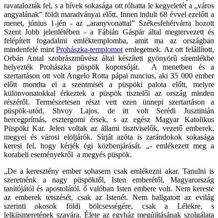
ravatalozták fel, s a hívek sokasága ott róhatta le kegyeletét a „város
angyalának” földi maradványai előtt. Innen indult 68 évvel ezelőtt a
menet, június 1-jén - az „aranyvonattal” Székesfehérvárra hozott
Szent Jobb jelenlétében - a Fábián Gáspár által megtervezett és
felépített fogadalmi emléktemplomba, amit ma az országban
mindenfelé mint
Prohászka-templomot
emlegetnek. Az ott felállított,
Orbán Antal szobrászmûvész által készített gyönyörû síremlékbe
helyezték Prohászka püspök koporsóját. A menetben és a
szertartáson ott volt Angelo Rotta pápai nuncius, aki 35 000 ember
előtt mondta el a szentmisét a püspöki palota előtt, melyre
különvonatokkal érkeztek a püspök tisztelői az ország minden
részéről. Természetesen részt vett ezen ünnepi szertartáson a
püspök-utód, Shvoy Lajos, de itt volt Serédi Jusztinián
hercegprímás, esztergomi érsek, s az egész Magyar Katolikus
Püspöki Kar. Jelen voltak az állami tisztviselők, vezető emberek,
megyei és városi elöljárók. Sírját azóta is zarándokok sokasága
keresi fel, hogy kérjék égi közbenjárását. „- emlékezett meg a
korabeli eseményekről a megyés püspök.
„De a keresztény ember sohasem csak emlékezni akar. Tanulni is
szeretnénk a nagy püspöktől, Isten emberétől, Magyarország
tanítójától és apostolától. ő valóban Isten embere volt. Nem kereste
az emberek tetszését, csak az Istenét. Nem hallgatott az evilág
szerinti okosok földi bölcsességére, csak a Lélekre, s
lelkiismeretének szavára. Élete az egyház megújításának szolgálata