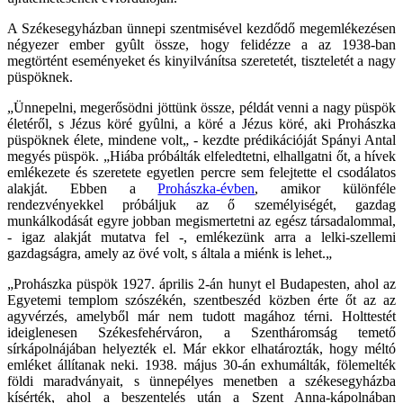
A Székesegyházban ünnepi szentmisével kezdődő megemlékezésen
négyezer ember gyûlt össze, hogy felidézze a az 1938-ban
megtörtént eseményeket és kinyilvánítsa szeretetét, tiszteletét a nagy
püspöknek.
„Ünnepelni, megerősödni jöttünk össze, példát venni a nagy püspök
életéről, s Jézus köré gyûlni, a köré a Jézus köré, aki Prohászka
püspöknek élete, mindene volt„ - kezdte prédikációját Spányi Antal
megyés püspök. „Hiába próbálták elfeledtetni, elhallgatni őt, a hívek
emlékezete és szeretete egyetlen percre sem felejtette el csodálatos
alakját. Ebben a
Prohászka-évben
, amikor különféle
rendezvényekkel próbáljuk az ő személyiségét, gazdag
munkálkodását egyre jobban megismertetni az egész társadalommal,
- igaz alakját mutatva fel -, emlékezünk arra a lelki-szellemi
gazdagságra, amely az övé volt, s általa a miénk is lehet.„
„Prohászka püspök 1927. április 2-án hunyt el Budapesten, ahol az
Egyetemi templom szószékén, szentbeszéd közben érte őt az az
agyvérzés, amelyből már nem tudott magához térni. Holttestét
ideiglenesen Székesfehérváron, a Szentháromság temető
sírkápolnájában helyezték el. Már ekkor elhatározták, hogy méltó
emléket állítanak neki. 1938. május 30-án exhumálták, fölemelték
földi maradványait, s ünnepélyes menetben a székesegyházba
kísérték, ahol a beszentelés után a Szent Anna-kápolnában