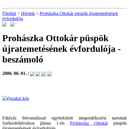
Főoldal
>
Híreink
>
Prohászka Ottokár püspök újratemetésének
évfordulója
Prohászka Ottokár püspök
újratemetésének évfordulója
-
beszámoló
2006. 06. 01. |
Fáklyás felvonulással egybekötött megemlékezést tartottak
Székesfehérváron június 1-én
Prohászka Ottokár
püspök
újratemetésének évfordulóján.