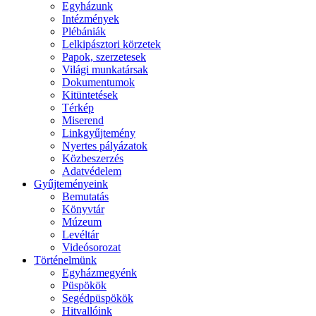
Egyházunk
Intézmények
Plébániák
Lelkipásztori körzetek
Papok, szerzetesek
Világi munkatársak
Dokumentumok
Kitüntetések
Térkép
Miserend
Linkgyűjtemény
Nyertes pályázatok
Közbeszerzés
Adatvédelem
Gyűjteményeink
Bemutatás
Könyvtár
Múzeum
Levéltár
Videósorozat
Történelmünk
Egyházmegyénk
Püspökök
Segédpüspökök
Hitvallóink