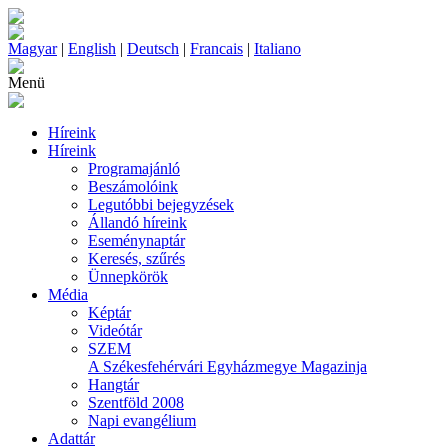
Magyar
|
English
|
Deutsch
|
Francais
|
Italiano
Menü
Híreink
Híreink
Programajánló
Beszámolóink
Legutóbbi bejegyzések
Állandó híreink
Eseménynaptár
Keresés, szűrés
Ünnepkörök
Média
Képtár
Videótár
SZEM
A Székesfehérvári Egyházmegye Magazinja
Hangtár
Szentföld 2008
Napi evangélium
Adattár