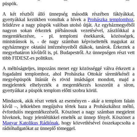
püspök.
A két részből álló ünnepség második részében fáklyákkal,
gyertyákkal kezükben vonultak a hívek a
Prohászka templomhoz
,
felidézve a nagy püspök valóban utolsó útját. Az egyházmegyéből
nagyon sokan érkeztek plébánosuk vezetésével, zászlóikkal a
megemlékezésre, - pl. templomi énekkarok, közösségek,
ministránsok is, - de nagy számban képviseltették magukat az
egyházmegye oktatási intézményeiből diákok, tanárok. Érkeztek a
megyehatáron kívûlről is, pl. Budapestről. Az ünnepségen részt vett
több FIDESZ-es politikus.
A méltóságteljes, impozáns menet egy közösséggé válva érkezett a
fogadalmi templomhoz, ahol Prohászka Ottokár síremlékénél a
megyéspüspök litániát és rövid imádságot mondott, majd a
megjelentek elhelyezték a megemlékezés koszorúit a síron,
gyertyáikat a püspök templom előtti szobra körül.
Mindazok, akik részt vettek az eseményen - akár a templom falain
kívûl –, lelkiekben megújulva tértek haza a Prohászkához méltó,
évfordulós megemlékezésről. Köszönet a nagy számban megjelent
híveknek, hogy jelenlétükkel emelték az ünnep fényét. Köszönet a
Magyar Katolikus Rádiónak
, hogy közvetítésével összekapcsolta a
rádióhallgatókat az ünneplő tömeggel.