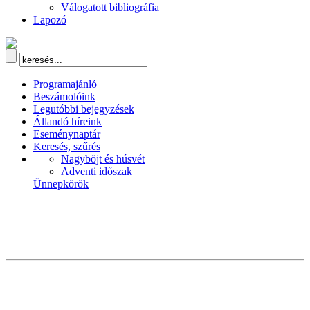
Válogatott bibliográfia
Lapozó
Programajánló
Beszámolóink
Legutóbbi bejegyzések
Állandó híreink
Eseménynaptár
Keresés, szűrés
Nagyböjt és húsvét
Adventi időszak
Ünnepkörök