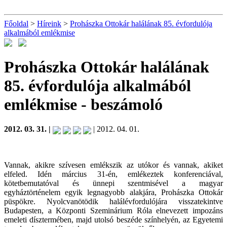
Főoldal
>
Híreink
>
Prohászka Ottokár halálának 85. évfordulója
alkalmából emlékmise
Prohászka Ottokár halálának
85. évfordulója alkalmából
emlékmise
- beszámoló
2012. 03. 31. |
| 2012. 04. 01.
Vannak, akikre szívesen emlékszik az utókor és vannak, akiket
elfeled. Idén március 31-én, emlékeztek konferenciával,
kötetbemutatóval és ünnepi szentmisével a magyar
egyháztörténelem egyik legnagyobb alakjára, Prohászka Ottokár
püspökre. Nyolcvanötödik halálévfordulójára visszatekintve
Budapesten, a Központi Szeminárium Róla elnevezett impozáns
emeleti dísztermében, majd utolsó beszéde színhelyén, az Egyetemi