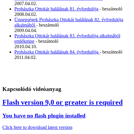
2007.04.02.
Prohászka Ottokár halálának 81. évfordulója
- beszámoló
2008.04.02.
Ünnepségek Prohászka Ottokár halálának 82. évfordulója
alkalmából
- beszámoló
2009.04.04.
Prohászka Ottokár halálának 83. évfordulója alkalmából
emlékmise
- beszámoló
2010.04.10.
Prohászka Ottokár halálának 84. évfordulója
- beszámoló
2011.04.02.
Kapcsolódó videóanyag
Flash version 9,0 or greater is required
You have no flash plugin installed
Click here to download latest version