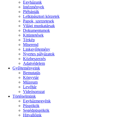
Egyházunk
Intézmények
Plébániák
Lelkipásztori körzetek
Papok, szerzetesek
Világi munkatársak
Dokumentumok
Kitüntetések
Térkép
Miserend
Linkgyűjtemény
Nyertes pályázatok
Közbeszerzés
Adatvédelem
Gyűjteményeink
Bemutatás
Könyvtár
Múzeum
Levéltár
Videósorozat
Történelmünk
Egyházmegyénk
Püspökök
Segédpüspökök
Hitvallóink