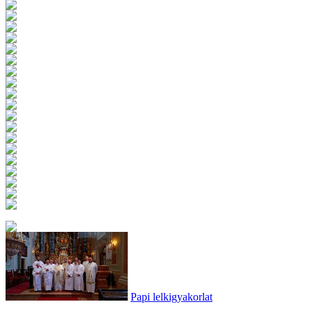
Papi lelkigyakorlat