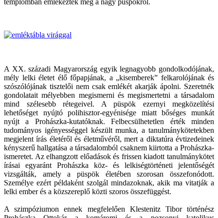
templomban emlékeztek meg a nagy püspökről.
A XX. századi Magyarország egyik legnagyobb gondolkodójának,
mély lelki életet élő főpapjának, a „kisemberek” felkarolójának és
szószólójának tisztelői nem csak emlékét akarják ápolni. Szeretnék
gondolatait mélyebben megismerni és megismertetni a társadalom
mind szélesebb rétegeivel. A püspök ezernyi megközelítési
lehetőséget nyújtó polihisztor-egyénisége miatt bőséges munkát
nyújt a Prohászka-kutatóknak. Felbecsülhetetlen érték minden
tudományos igényességgel készült munka, a tanulmánykötetekben
megjelent írás életéről és életművéről, mert a diktatúra évtizedeinek
kényszerű hallgatása a társadalomból csaknem kiirtotta a Prohászka-
ismeretet. Az elhangzott előadások és frissen kiadott tanulmánykötet
írásai egyaránt Prohászka köz- és lelkiségtörténeti jelentőségét
vizsgálták, amely a püspök életében szorosan összefonódott.
Személye ezért példaként szolgál mindazoknak, akik ma vitatják a
lelki ember és a közszereplő közti szoros összefüggést.
A szimpóziumon ennek megfelelően Klestenitz Tibor történész
Prohászka Ottokár a komáromi és a pozsonyi katolikus