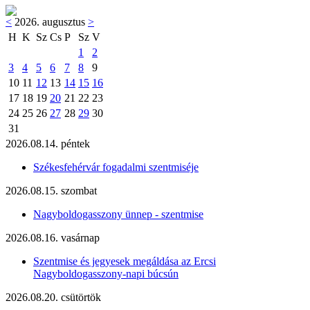
<
2026. augusztus
>
H
K
Sz
Cs
P
Sz
V
1
2
3
4
5
6
7
8
9
10
11
12
13
14
15
16
17
18
19
20
21
22
23
24
25
26
27
28
29
30
31
2026.08.14. péntek
Székesfehérvár fogadalmi szentmiséje
2026.08.15. szombat
Nagyboldogasszony ünnep - szentmise
2026.08.16. vasárnap
Szentmise és jegyesek megáldása az Ercsi
Nagyboldogasszony-napi búcsún
2026.08.20. csütörtök