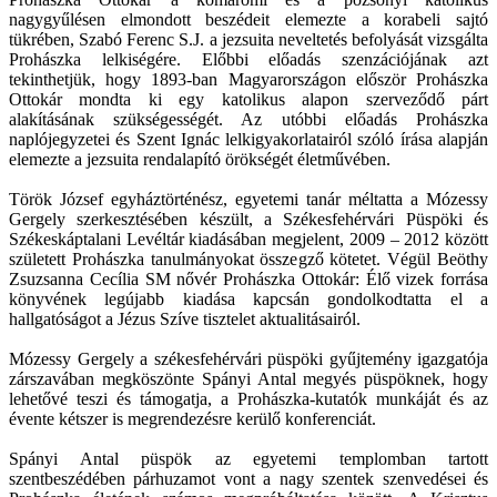
nagygyűlésen elmondott beszédeit elemezte a korabeli sajtó
tükrében, Szabó Ferenc S.J. a jezsuita neveltetés befolyását vizsgálta
Prohászka lelkiségére. Előbbi előadás szenzációjának azt
tekinthetjük, hogy 1893-ban Magyarországon először Prohászka
Ottokár mondta ki egy katolikus alapon szerveződő párt
alakításának szükségességét. Az utóbbi előadás Prohászka
naplójegyzetei és Szent Ignác lelkigyakorlatairól szóló írása alapján
elemezte a jezsuita rendalapító örökségét életművében.
Török József egyháztörténész, egyetemi tanár méltatta a Mózessy
Gergely szerkesztésében készült, a Székesfehérvári Püspöki és
Székeskáptalani Levéltár kiadásában megjelent, 2009 – 2012 között
született Prohászka tanulmányokat összegző kötetet. Végül Beöthy
Zsuzsanna Cecília SM nővér Prohászka Ottokár: Élő vizek forrása
könyvének legújabb kiadása kapcsán gondolkodtatta el a
hallgatóságot a Jézus Szíve tisztelet aktualitásairól.
Mózessy Gergely a székesfehérvári püspöki gyűjtemény igazgatója
zárszavában megköszönte Spányi Antal megyés püspöknek, hogy
lehetővé teszi és támogatja, a Prohászka-kutatók munkáját és az
évente kétszer is megrendezésre kerülő konferenciát.
Spányi Antal püspök az egyetemi templomban tartott
szentbeszédében párhuzamot vont a nagy szentek szenvedései és