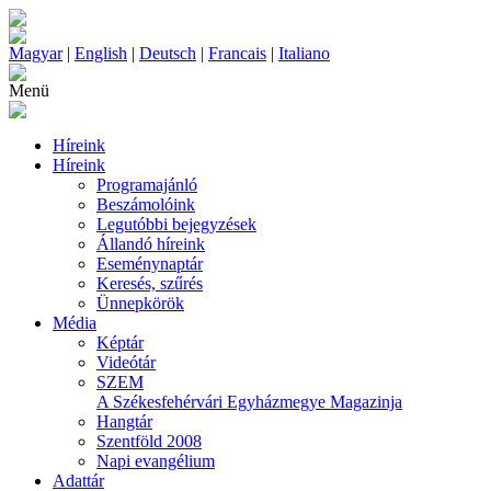
Magyar
|
English
|
Deutsch
|
Francais
|
Italiano
Menü
Híreink
Híreink
Programajánló
Beszámolóink
Legutóbbi bejegyzések
Állandó híreink
Eseménynaptár
Keresés, szűrés
Ünnepkörök
Média
Képtár
Videótár
SZEM
A Székesfehérvári Egyházmegye Magazinja
Hangtár
Szentföld 2008
Napi evangélium
Adattár