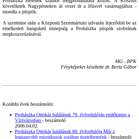
Prohászka életének számos megpróbáltatása között. A Krisztus
követőknek Nagypénteken át vezet út a Húsvét vasárnapjához -
mondta a püspök.
A szentmise után a Központi Szeminárium udvarán fejeződött be az
emelkedett hangulatú ünnepség a Prohászka püspök szobrának
megkoszorúzásával.
MG - BPK
Fényképeket készítette dr. Berta Gábor
Korábbi évek beszámolói:
Prohászka Ottokár halálának 79. évfordulóján emlékmise a
Vízivárosban
- beszámoló
2006.04.02.
Prohászka Ottokár halálának 80. évfordulója Már a
legnagyobb misztikusok sorában tisztelhetnénk
- beszámoló