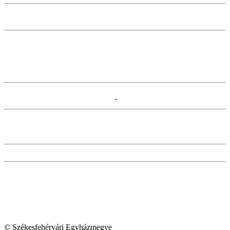
© Székesfehérvári Egyházmegye