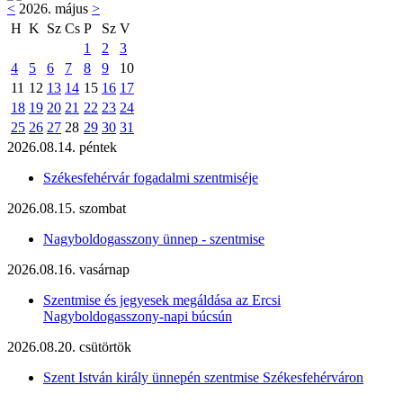
<
2026. május
>
H
K
Sz
Cs
P
Sz
V
1
2
3
4
5
6
7
8
9
10
11
12
13
14
15
16
17
18
19
20
21
22
23
24
25
26
27
28
29
30
31
2026.08.14. péntek
Székesfehérvár fogadalmi szentmiséje
2026.08.15. szombat
Nagyboldogasszony ünnep - szentmise
2026.08.16. vasárnap
Szentmise és jegyesek megáldása az Ercsi
Nagyboldogasszony-napi búcsún
2026.08.20. csütörtök
Szent István király ünnepén szentmise Székesfehérváron