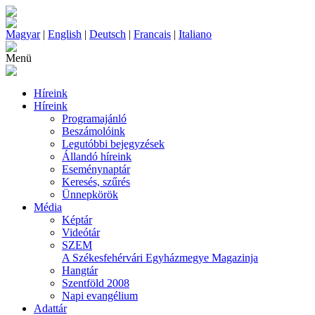
Magyar
|
English
|
Deutsch
|
Francais
|
Italiano
Menü
Híreink
Híreink
Programajánló
Beszámolóink
Legutóbbi bejegyzések
Állandó híreink
Eseménynaptár
Keresés, szűrés
Ünnepkörök
Média
Képtár
Videótár
SZEM
A Székesfehérvári Egyházmegye Magazinja
Hangtár
Szentföld 2008
Napi evangélium
Adattár