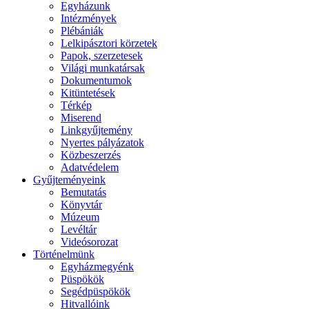
Egyházunk
Intézmények
Plébániák
Lelkipásztori körzetek
Papok, szerzetesek
Világi munkatársak
Dokumentumok
Kitüntetések
Térkép
Miserend
Linkgyűjtemény
Nyertes pályázatok
Közbeszerzés
Adatvédelem
Gyűjteményeink
Bemutatás
Könyvtár
Múzeum
Levéltár
Videósorozat
Történelmünk
Egyházmegyénk
Püspökök
Segédpüspökök
Hitvallóink