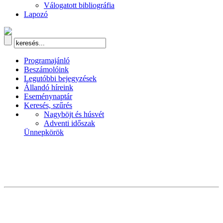
Válogatott bibliográfia
Lapozó
Programajánló
Beszámolóink
Legutóbbi bejegyzések
Állandó híreink
Eseménynaptár
Keresés, szűrés
Nagyböjt és húsvét
Adventi időszak
Ünnepkörök