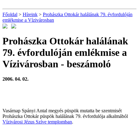
Főoldal
>
Híreink
>
Prohászka Ottokár halálának 79. évfordulóján
emlékmise a Vízivárosban
Prohászka Ottokár halálának
79. évfordulóján emlékmise a
Vízivárosban
- beszámoló
2006. 04. 02.
Vasárnap Spányi Antal megyés püspök mutatta be szentmisét
Prohászka Ottokár püspök halálának 79. évfordulója alkalmából
Vízivárosi Jézus Szíve templomban
.