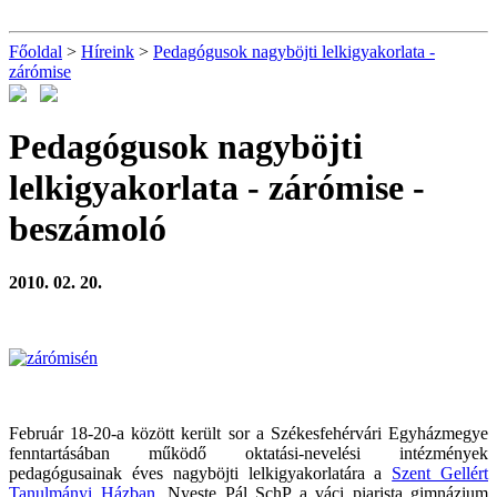
Főoldal
>
Híreink
>
Pedagógusok nagyböjti lelkigyakorlata -
zárómise
Pedagógusok nagyböjti
lelkigyakorlata - zárómise
-
beszámoló
2010. 02. 20.
Február 18-20-a között került sor a Székesfehérvári Egyházmegye
fenntartásában működő oktatási-nevelési intézmények
pedagógusainak éves nagyböjti lelkigyakorlatára a
Szent Gellért
Tanulmányi Házban
. Nyeste Pál SchP a váci piarista gimnázium