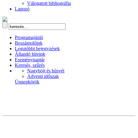
Válogatott bibliográfia
Lapozó
Programajánló
Beszámolóink
Legutóbbi bejegyzések
Állandó híreink
Eseménynaptár
Keresés, szűrés
Nagyböjt és húsvét
Adventi időszak
Ünnepkörök