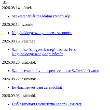
31
2026.08.14. péntek
Székesfehérvár fogadalmi szentmiséje
2026.08.15. szombat
Nagyboldogasszony ünnep - szentmise
2026.08.16. vasárnap
Szentmise és jegyesek megáldása az Ercsi
Nagyboldogasszony-napi búcsún
2026.08.20. csütörtök
Szent István király ünnepén szentmise Székesfehérváron
2026.08.27. csütörtök
Egyházmegyés papi zarándoklat
2026.09.03. csütörtök
Első csütörtöki Eucharisztia ünnep (Ciszterci)