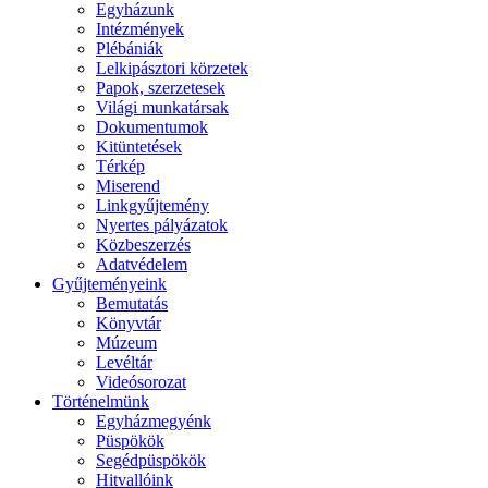
Egyházunk
Intézmények
Plébániák
Lelkipásztori körzetek
Papok, szerzetesek
Világi munkatársak
Dokumentumok
Kitüntetések
Térkép
Miserend
Linkgyűjtemény
Nyertes pályázatok
Közbeszerzés
Adatvédelem
Gyűjteményeink
Bemutatás
Könyvtár
Múzeum
Levéltár
Videósorozat
Történelmünk
Egyházmegyénk
Püspökök
Segédpüspökök
Hitvallóink