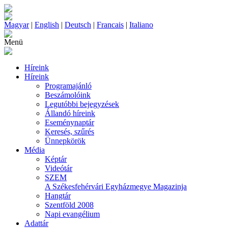
Magyar
|
English
|
Deutsch
|
Francais
|
Italiano
Menü
Híreink
Híreink
Programajánló
Beszámolóink
Legutóbbi bejegyzések
Állandó híreink
Eseménynaptár
Keresés, szűrés
Ünnepkörök
Média
Képtár
Videótár
SZEM
A Székesfehérvári Egyházmegye Magazinja
Hangtár
Szentföld 2008
Napi evangélium
Adattár