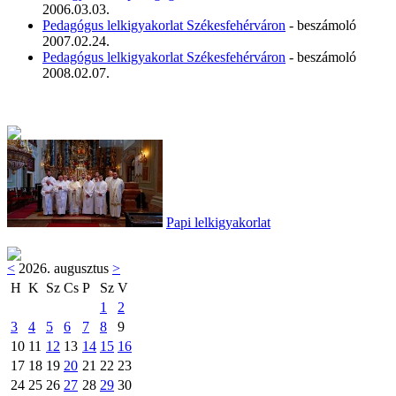
2006.03.03.
Pedagógus lelkigyakorlat Székesfehérváron
- beszámoló
2007.02.24.
Pedagógus lelkigyakorlat Székesfehérváron
- beszámoló
2008.02.07.
Papi lelkigyakorlat
<
2026. augusztus
>
H
K
Sz
Cs
P
Sz
V
1
2
3
4
5
6
7
8
9
10
11
12
13
14
15
16
17
18
19
20
21
22
23
24
25
26
27
28
29
30