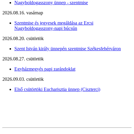
Nagyboldogasszony ünnep - szentmise
2026.08.16. vasárnap
Szentmise és jegyesek megáldása az Ercsi
Nagyboldogasszony-napi búcsún
2026.08.20. csütörtök
Szent István király ünnepén szentmise Székesfehérváron
2026.08.27. csütörtök
Egyházmegyés papi zarándoklat
2026.09.03. csütörtök
Első csütörtöki Eucharisztia ünnep (Ciszterci)