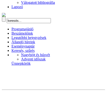
Válogatott bibliográfia
Lapozó
Programajánló
Beszámolóink
Legutóbbi bejegyzések
Állandó híreink
Eseménynaptár
Keresés, szűrés
Nagyböjt és húsvét
Adventi időszak
Ünnepkörök