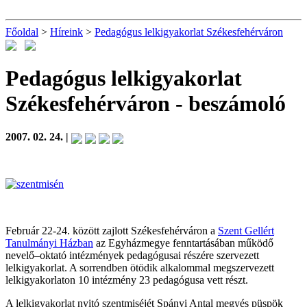
Főoldal
>
Híreink
>
Pedagógus lelkigyakorlat Székesfehérváron
Pedagógus lelkigyakorlat
Székesfehérváron
- beszámoló
2007. 02. 24. |
Február 22-24. között zajlott Székesfehérváron a
Szent Gellért
Tanulmányi Házban
az Egyházmegye fenntartásában működő
nevelő–oktató intézmények pedagógusai részére szervezett
lelkigyakorlat. A sorrendben ötödik alkalommal megszervezett
lelkigyakorlaton 10 intézmény 23 pedagógusa vett részt.
A lelkigyakorlat nyitó szentmiséjét Spányi Antal megyés püspök