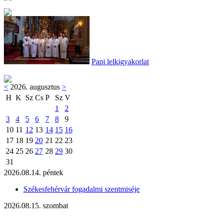
Papi lelkigyakorlat
<
2026. augusztus
>
H
K
Sz
Cs
P
Sz
V
1
2
3
4
5
6
7
8
9
10
11
12
13
14
15
16
17
18
19
20
21
22
23
24
25
26
27
28
29
30
31
2026.08.14. péntek
Székesfehérvár fogadalmi szentmiséje
2026.08.15. szombat