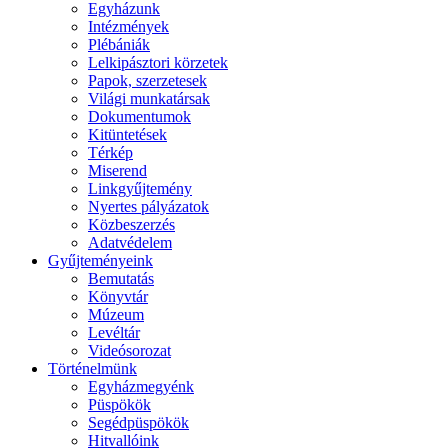
Egyházunk
Intézmények
Plébániák
Lelkipásztori körzetek
Papok, szerzetesek
Világi munkatársak
Dokumentumok
Kitüntetések
Térkép
Miserend
Linkgyűjtemény
Nyertes pályázatok
Közbeszerzés
Adatvédelem
Gyűjteményeink
Bemutatás
Könyvtár
Múzeum
Levéltár
Videósorozat
Történelmünk
Egyházmegyénk
Püspökök
Segédpüspökök
Hitvallóink