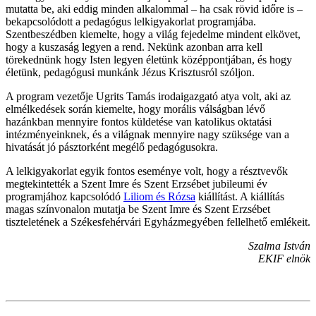
mutatta be, aki eddig minden alkalommal – ha csak rövid időre is –
bekapcsolódott a pedagógus lelkigyakorlat programjába.
Szentbeszédben kiemelte, hogy a világ fejedelme mindent elkövet,
hogy a kuszaság legyen a rend. Nekünk azonban arra kell
törekednünk hogy Isten legyen életünk középpontjában, és hogy
életünk, pedagógusi munkánk Jézus Krisztusról szóljon.
A program vezetője Ugrits Tamás irodaigazgató atya volt, aki az
elmélkedések során kiemelte, hogy morális válságban lévő
hazánkban mennyire fontos küldetése van katolikus oktatási
intézményeinknek, és a világnak mennyire nagy szüksége van a
hivatását jó pásztorként megélő pedagógusokra.
A lelkigyakorlat egyik fontos eseménye volt, hogy a résztvevők
megtekintették a Szent Imre és Szent Erzsébet jubileumi év
programjához kapcsolódó
Liliom és Rózsa
kiállítást. A kiállítás
magas színvonalon mutatja be Szent Imre és Szent Erzsébet
tiszteletének a Székesfehérvári Egyházmegyében fellelhető emlékeit.
Szalma István
EKIF elnök