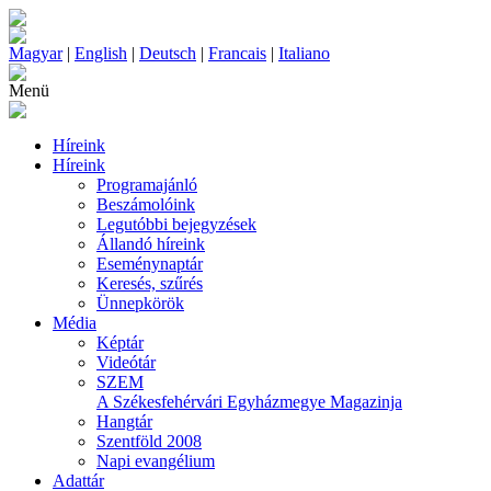
Magyar
|
English
|
Deutsch
|
Francais
|
Italiano
Menü
Híreink
Híreink
Programajánló
Beszámolóink
Legutóbbi bejegyzések
Állandó híreink
Eseménynaptár
Keresés, szűrés
Ünnepkörök
Média
Képtár
Videótár
SZEM
A Székesfehérvári Egyházmegye Magazinja
Hangtár
Szentföld 2008
Napi evangélium
Adattár