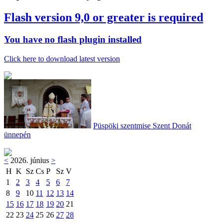
Flash version 9,0 or greater is required
You have no flash plugin installed
Click here to download latest version
Püspöki szentmise Szent Donát
ünnepén
<
2026. június
>
H
K
Sz
Cs
P
Sz
V
1
2
3
4
5
6
7
8
9
10
11
12
13
14
15
16
17
18
19
20
21
22
23
24
25
26
27
28