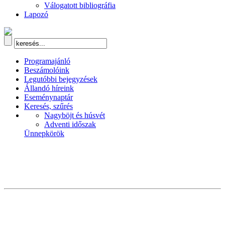
Válogatott bibliográfia
Lapozó
Programajánló
Beszámolóink
Legutóbbi bejegyzések
Állandó híreink
Eseménynaptár
Keresés, szűrés
Nagyböjt és húsvét
Adventi időszak
Ünnepkörök