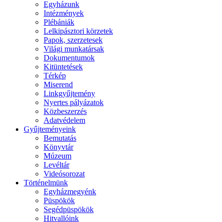
Egyházunk
Intézmények
Plébániák
Lelkipásztori körzetek
Papok, szerzetesek
Világi munkatársak
Dokumentumok
Kitüntetések
Térkép
Miserend
Linkgyűjtemény
Nyertes pályázatok
Közbeszerzés
Adatvédelem
Gyűjteményeink
Bemutatás
Könyvtár
Múzeum
Levéltár
Videósorozat
Történelmünk
Egyházmegyénk
Püspökök
Segédpüspökök
Hitvallóink