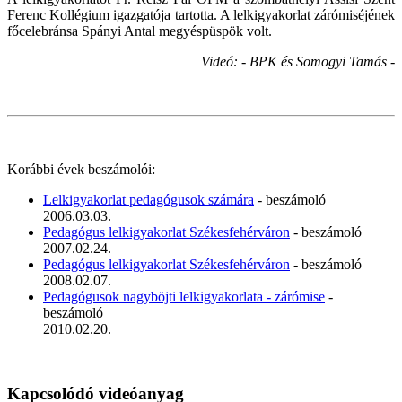
Ferenc Kollégium igazgatója tartotta. A lelkigyakorlat zárómiséjének
főcelebránsa Spányi Antal megyéspüspök volt.
Videó: - BPK és Somogyi Tamás -
Korábbi évek beszámolói:
Lelkigyakorlat pedagógusok számára
- beszámoló
2006.03.03.
Pedagógus lelkigyakorlat Székesfehérváron
- beszámoló
2007.02.24.
Pedagógus lelkigyakorlat Székesfehérváron
- beszámoló
2008.02.07.
Pedagógusok nagyböjti lelkigyakorlata - zárómise
-
beszámoló
2010.02.20.
Kapcsolódó videóanyag