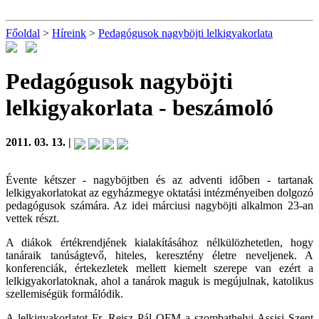
Főoldal
>
Híreink
>
Pedagógusok nagyböjti lelkigyakorlata
Pedagógusok nagyböjti
lelkigyakorlata
- beszámoló
2011. 03. 13. |
Évente kétszer - nagyböjtben és az adventi időben - tartanak
lelkigyakorlatokat az egyházmegye oktatási intézményeiben dolgozó
pedagógusok számára. Az idei márciusi nagyböjti alkalmon 23-an
vettek részt.
A diákok értékrendjének kialakításához nélkülözhetetlen, hogy
tanáraik tanúságtevő, hiteles, keresztény életre neveljenek. A
konferenciák, értekezletek mellett kiemelt szerepe van ezért a
lelkigyakorlatoknak, ahol a tanárok maguk is megújulnak, katolikus
szellemiségük formálódik.
A lelkigyakorlatot Fr. Reisz Pál OFM a szombathelyi Assisi Szent