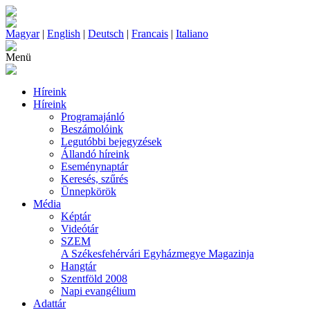
Magyar
|
English
|
Deutsch
|
Francais
|
Italiano
Menü
Híreink
Híreink
Programajánló
Beszámolóink
Legutóbbi bejegyzések
Állandó híreink
Eseménynaptár
Keresés, szűrés
Ünnepkörök
Média
Képtár
Videótár
SZEM
A Székesfehérvári Egyházmegye Magazinja
Hangtár
Szentföld 2008
Napi evangélium
Adattár