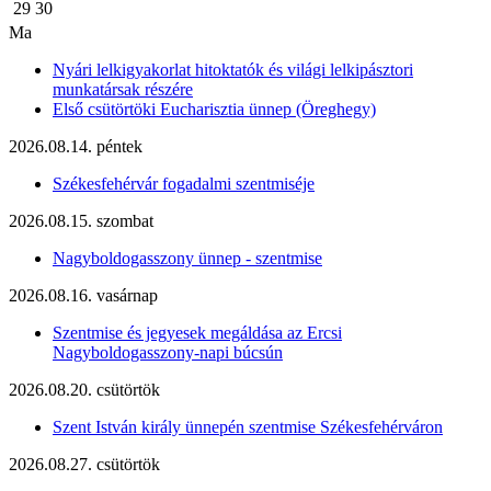
29
30
Ma
Nyári lelkigyakorlat hitoktatók és világi lelkipásztori
munkatársak részére
Első csütörtöki Eucharisztia ünnep (Öreghegy)
2026.08.14. péntek
Székesfehérvár fogadalmi szentmiséje
2026.08.15. szombat
Nagyboldogasszony ünnep - szentmise
2026.08.16. vasárnap
Szentmise és jegyesek megáldása az Ercsi
Nagyboldogasszony-napi búcsún
2026.08.20. csütörtök
Szent István király ünnepén szentmise Székesfehérváron
2026.08.27. csütörtök