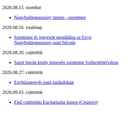
2026.08.15. szombat
Nagyboldogasszony ünnep - szentmise
2026.08.16. vasárnap
Szentmise és jegyesek megáldása az Ercsi
Nagyboldogasszony-napi búcsún
2026.08.20. csütörtök
Szent István király ünnepén szentmise Székesfehérváron
2026.08.27. csütörtök
Egyházmegyés papi zarándoklat
2026.09.03. csütörtök
Első csütörtöki Eucharisztia ünnep (Ciszterci)