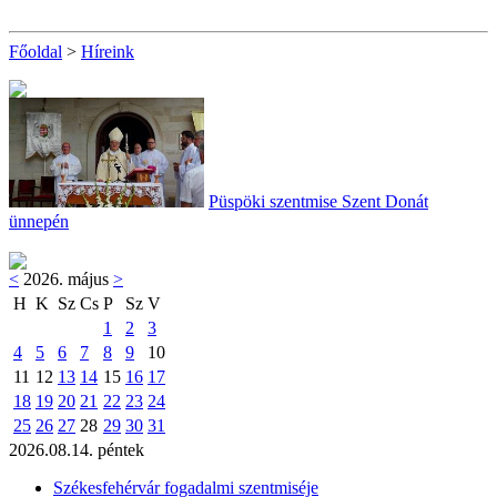
Főoldal
>
Híreink
Püspöki szentmise Szent Donát
ünnepén
<
2026. május
>
H
K
Sz
Cs
P
Sz
V
1
2
3
4
5
6
7
8
9
10
11
12
13
14
15
16
17
18
19
20
21
22
23
24
25
26
27
28
29
30
31
2026.08.14. péntek
Székesfehérvár fogadalmi szentmiséje