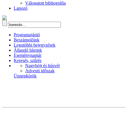
Válogatott bibliográfia
Lapozó
Programajánló
Beszámolóink
Legutóbbi bejegyzések
Állandó híreink
Eseménynaptár
Keresés, szűrés
Nagyböjt és húsvét
Adventi időszak
Ünnepkörök