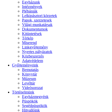
Egyházunk
Intézmények
Plébániák
Lelkipásztori körzetek
Papok, szerzetesek
Világi munkatársak
Dokumentumok
Kitüntetések
Térkép
Miserend
Linkgyűjtemény
Nyertes pályázatok
Közbeszerzés
Adatvédelem
Gyűjteményeink
Bemutatás
Könyvtár
Múzeum
Levéltár
Videósorozat
Történelmünk
Egyházmegyénk
Püspökök
Segédpüspökök
Hitvallóink