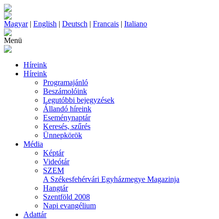
Magyar
|
English
|
Deutsch
|
Francais
|
Italiano
Menü
Híreink
Híreink
Programajánló
Beszámolóink
Legutóbbi bejegyzések
Állandó híreink
Eseménynaptár
Keresés, szűrés
Ünnepkörök
Média
Képtár
Videótár
SZEM
A Székesfehérvári Egyházmegye Magazinja
Hangtár
Szentföld 2008
Napi evangélium
Adattár