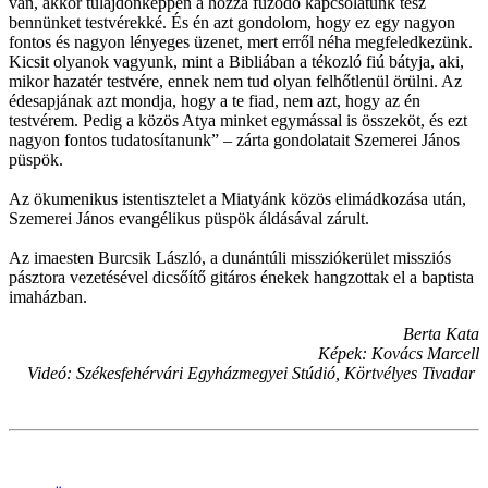
van, akkor tulajdonképpen a hozzá fűződő kapcsolatunk tesz
bennünket testvérekké. És én azt gondolom, hogy ez egy nagyon
fontos és nagyon lényeges üzenet, mert erről néha megfeledkezünk.
Kicsit olyanok vagyunk, mint a Bibliában a tékozló fiú bátyja, aki,
mikor hazatér testvére, ennek nem tud olyan felhőtlenül örülni. Az
édesapjának azt mondja, hogy a te fiad, nem azt, hogy az én
testvérem. Pedig a közös Atya minket egymással is összeköt, és ezt
nagyon fontos tudatosítanunk” – zárta gondolatait Szemerei János
püspök.
Az ökumenikus istentisztelet a Miatyánk közös elimádkozása után,
Szemerei János evangélikus püspök áldásával zárult.
Az imaesten Burcsik László, a dunántúli missziókerület missziós
pásztora vezetésével dicsőítő gitáros énekek hangzottak el a baptista
imaházban.
Berta Kata
Képek: Kovács Marcell
Videó: Székesfehérvári Egyházmegyei Stúdió, Körtvélyes Tivadar