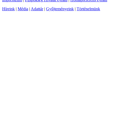
Híreink
|
Média
|
Adattár
|
Gyűjteményeink
|
Történelmünk