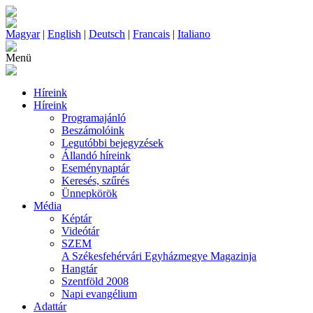
Magyar
|
English
|
Deutsch
|
Francais
|
Italiano
Menü
Híreink
Híreink
Programajánló
Beszámolóink
Legutóbbi bejegyzések
Állandó híreink
Eseménynaptár
Keresés, szűrés
Ünnepkörök
Média
Képtár
Videótár
SZEM
A Székesfehérvári Egyházmegye Magazinja
Hangtár
Szentföld 2008
Napi evangélium
Adattár