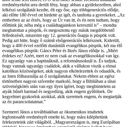
eredményeként arra derült fény, hogy abban a gyülekezetben, ahol
lelkészi szolgálatát kezdte, élt egy őse, egy többgenerációs elődje,
aki előtte 180 évvel ott hirdette az igét, és tanította a gyerekeket. „Az
emberben az az érzés, hogy az Úr van itt, és én nem tudtam, hogy
előttünk jár, néha még a családtagjainkon keresztül is” – mondta
meghatottan a püspök, és megosztotta egy másik megdöbbentő
felfedezését, miszerint egy 12. generációs ősapja is püspök volt.
Pedig azt hitte, hogy ő számít elsőgenerációs lelkésznek. Kiderült,
hogy a 400 évvel ezelőtti dunántúli evangélikus püspök, két ma élő
evangélikus püspök: Gáncs Péter és Ittzés János elődje is. „Miért
érdekes ez? Azért, mert ez nem csak az evangélikusokkal van így.
Ez ugyanígy van a baptistáknál, a reformátusoknál is. És tudjuk,
hogy vannak ugyanígy családok, akik a vállukon viszik a római
katolikus közösségeket, akik nagyon elkötelezettek és odaadók, és
az Isten fölhasználja az ő szolgálatukat. Nekem ebben az egész
történetben nagyon szívembe markoló, hogy a Bibliában a sínai
szövetségkötés után van egy ilyen ígéret, hogy megbüntetem az
atyák bűnét harmad és negyedízig, akik engem gyűlölnek. De
kegyelmet gyakorlok azokkal, akik szeretnek engem, és megtartják
az én parancsolataimat.”
Szemerei János a továbbiakban az ökumenikus imahetek
legfontosabb eredményét emelte ki, hogy mára kiléphetünk
felekezeteink zárt világából. „Magyarországon is, meg Európában