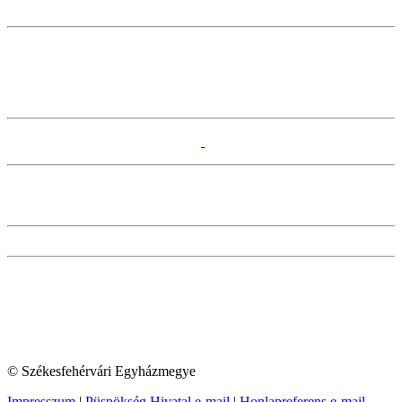
© Székesfehérvári Egyházmegye
Impresszum
|
Püspökség Hivatal e-mail
|
Honlapreferens e-mail