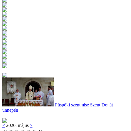
Püspöki szentmise Szent Donát
ünnepén
<
2026. május
>