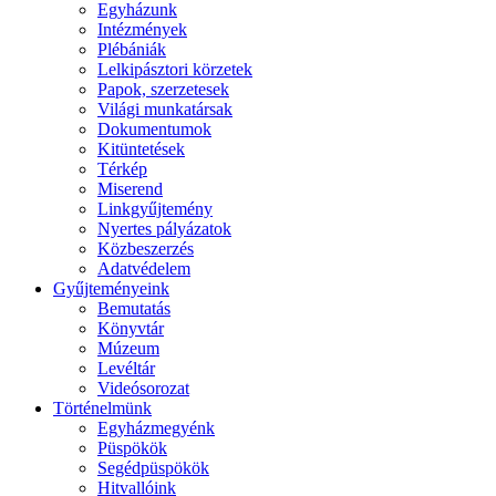
Egyházunk
Intézmények
Plébániák
Lelkipásztori körzetek
Papok, szerzetesek
Világi munkatársak
Dokumentumok
Kitüntetések
Térkép
Miserend
Linkgyűjtemény
Nyertes pályázatok
Közbeszerzés
Adatvédelem
Gyűjteményeink
Bemutatás
Könyvtár
Múzeum
Levéltár
Videósorozat
Történelmünk
Egyházmegyénk
Püspökök
Segédpüspökök
Hitvallóink