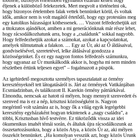
többfelé, bizonyos értelemben egymástól elzártan kellett hogy
éljenek a különböző felekezetek. Mert megvolt a történelmi ok,
hogy bizonyos értelemben falak vettek bennünket körül, és voltak
idők, amikor nem is volt magától értetődő, hogy egy protestáns meg
egy katolikus házasságot köthessenek. … Viszont felfedezhetjük azt
a titokzatos ajándékot, amiben a mi generációnknak már része lehet,
hogy rácsodálkozhatunk arra, hogy a „családunk” sokkal nagyobb.
Hogy felfedezhetjük azokat a számokat, azokat a kapcsolatokat,
amelyek túlmutatnak a falakon. … Egy az Úr, aki az Ő áldásaival,
gondviselésével, szeretetével, lelke áldásával gondozza a
közösségeinket. És ez egy nagyon fontos felfedezés számunkra,
hogy ugyanaz az Úr munkálkodik akkor is, hogyha mi nem minden
részletben értünk teljesen egyet” – fogalmazott a püspök.
Az igehirdető megosztotta személyes tapasztalatait az örmény
keresztényeknél tett látogatásáról is. Járt az örmények Vatikánjában
Ecsmiadzinban, és találkozott II. Karekin örmény pátriárkával.
Elmondta, nemcsak az hatott rá mélyen, hogy mennyit szenvedett és
szenved ma is ez a nép, krisztusi közösségként is. Nagyon
megérintő volt számára az is, hogy ők a világ egyik legrégebbi
keresztény egyházaként hogyan tekintenek a „nagy családra”, a
többi, Krisztusban hívő testvérre. Ez tükröződik vissza az idei
ökumenikus imahét témái során, és általuk újra rácsodálkozunk az
összetartozásunkra, hogy a közös Atya, a közös Úr az, aki mélyen
összeköt bennünket. „Ha komolyan vesszük azt, hogy közös Urunk