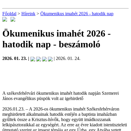
Főoldal
>
Híreink
>
Ökumenikus imahét 2026 - hatodik nap
Ökumenikus imahét 2026 -
hatodik nap
- beszámoló
2026. 01. 23. |
| 2026. 01. 24.
A székesfehérvári ökumenikus imahét hatodik napján Szemerei
János evangélikus püspök volt az igehirdető
2026.01.23. – A 2026-os ökumenikus imahét Székesfehérváron
meghirdetett alkalmainak hatodik estéjén a baptista imaházban
gyűltek össze a Krisztus-hívők, hogy együtt imádkozzanak
lelkipásztoraikkal az egységért. Az erre az évre kiadott istentiszteleti
útmutató szerint az imaest témája az egy Úrba, egy Atyába vetett