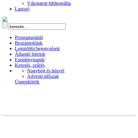
Válogatott bibliográfia
Lapozó
Programajánló
Beszámolóink
Legutóbbi bejegyzések
Állandó híreink
Eseménynaptár
Keresés, szűrés
Nagyböjt és húsvét
Adventi időszak
Ünnepkörök