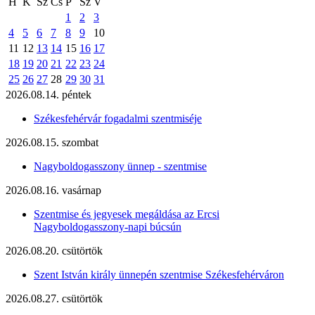
H
K
Sz
Cs
P
Sz
V
1
2
3
4
5
6
7
8
9
10
11
12
13
14
15
16
17
18
19
20
21
22
23
24
25
26
27
28
29
30
31
2026.08.14. péntek
Székesfehérvár fogadalmi szentmiséje
2026.08.15. szombat
Nagyboldogasszony ünnep - szentmise
2026.08.16. vasárnap
Szentmise és jegyesek megáldása az Ercsi
Nagyboldogasszony-napi búcsún
2026.08.20. csütörtök
Szent István király ünnepén szentmise Székesfehérváron
2026.08.27. csütörtök