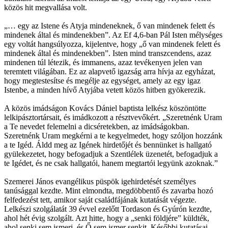
közös hit megvallása volt.
„… egy az Istene és Atyja mindeneknek, ő van mindenek felett és
mindenek által és mindenekben”. Az Ef 4,6-ban Pál Isten mélységes
egy voltát hangsúlyozza, kijelentve, hogy „ő van mindenek felett és
mindenek által és mindenekben”. Isten mind transzcendens, azaz
mindenen túl létezik, és immanens, azaz tevékenyen jelen van
teremtett világában. Ez az alapvető igazság arra hívja az egyházat,
hogy megtestesítse és megélje az egységet, amely az egy igaz
Istenbe, a minden hívő Atyjába vetett közös hitben gyökerezik.
A közös imádságon Kovács Dániel baptista lelkész köszöntötte
lelkipásztortársait, és imádkozott a résztvevőkért. „Szeretnénk Uram
a Te nevedet felemelni a dicséretekben, az imádságokban.
Szeretnénk Uram megkérni a te kegyelmedet, hogy szóljon hozzánk
a te Igéd. Áldd meg az Igének hirdetőjét és bennünket is hallgató
gyülekezetet, hogy befogadjuk a Szentlélek üzenetét, befogadjuk a
te Igédet, és ne csak hallgatói, hanem megtartói legyünk azoknak.”
Szemerei János evangélikus püspök igehirdetését személyes
tanúsággal kezdte. Mint elmondta, megdöbbentő és zavarba hozó
felfedezést tett, amikor saját családfájának kutatását végezte.
Lelkészi szolgálatát 39 évvel ezelőtt Tordason és Gyúrón kezdte,
ahol hét évig szolgált. Azt hitte, hogy a „senki földjére” küldték,
ahol senki sem ismeri, és Ő sem ismer senkit. Későbbi kutatásai