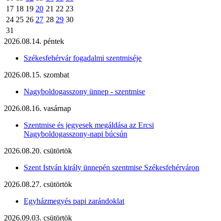
17
18
19
20
21
22
23
24
25
26
27
28
29
30
31
2026.08.14. péntek
Székesfehérvár fogadalmi szentmiséje
2026.08.15. szombat
Nagyboldogasszony ünnep - szentmise
2026.08.16. vasárnap
Szentmise és jegyesek megáldása az Ercsi
Nagyboldogasszony-napi búcsún
2026.08.20. csütörtök
Szent István király ünnepén szentmise Székesfehérváron
2026.08.27. csütörtök
Egyházmegyés papi zarándoklat
2026.09.03. csütörtök