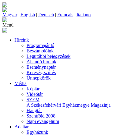
Magyar
|
English
|
Deutsch
|
Francais
|
Italiano
Menü
Híreink
Programajánló
Beszámolóink
Legutóbbi bejegyzések
Állandó híreink
Eseménynaptár
Keresés, szűrés
Ünnepkörök
Média
Képtár
Videótár
SZEM
A Székesfehérvári Egyházmegye Magazinja
Hangtár
Szentföld 2008
Napi evangélium
Adattár
Egyházunk