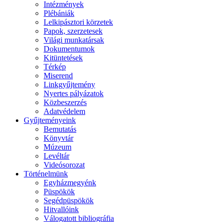
Intézmények
Plébániák
Lelkipásztori körzetek
Papok, szerzetesek
Világi munkatársak
Dokumentumok
Kitüntetések
Térkép
Miserend
Linkgyűjtemény
Nyertes pályázatok
Közbeszerzés
Adatvédelem
Gyűjteményeink
Bemutatás
Könyvtár
Múzeum
Levéltár
Videósorozat
Történelmünk
Egyházmegyénk
Püspökök
Segédpüspökök
Hitvallóink
Válogatott bibliográfia