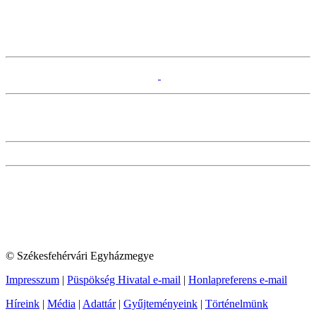
© Székesfehérvári Egyházmegye
Impresszum
|
Püspökség Hivatal e-mail
|
Honlapreferens e-mail
Híreink
|
Média
|
Adattár
|
Gyűjteményeink
|
Történelmünk