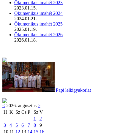
Ökumenikus imahét 2023
2023.01.15.
Ökumenikus imahét 2024
2024.01.21.
Ökumenikus imahét 2025
2025.01.19.
Ökumenikus imahét 2026
2026.01.18.
Papi lelkigyakorlat
<
2026. augusztus
>
H
K
Sz
Cs
P
Sz
V
1
2
3
4
5
6
7
8
9
10
11
12
13
14
15
16