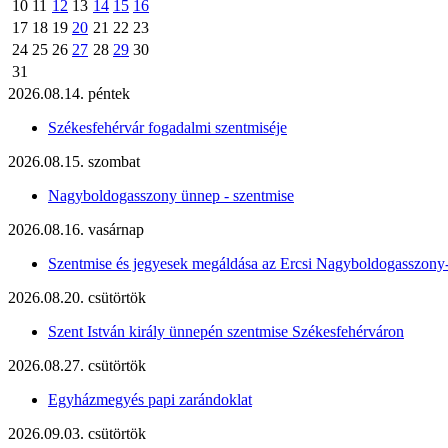
10
11
12
13
14
15
16
17
18
19
20
21
22
23
24
25
26
27
28
29
30
31
2026.08.14. péntek
Székesfehérvár fogadalmi szentmiséje
2026.08.15. szombat
Nagyboldogasszony ünnep - szentmise
2026.08.16. vasárnap
Szentmise és jegyesek megáldása az Ercsi Nagyboldogasszony
2026.08.20. csütörtök
Szent István király ünnepén szentmise Székesfehérváron
2026.08.27. csütörtök
Egyházmegyés papi zarándoklat
2026.09.03. csütörtök