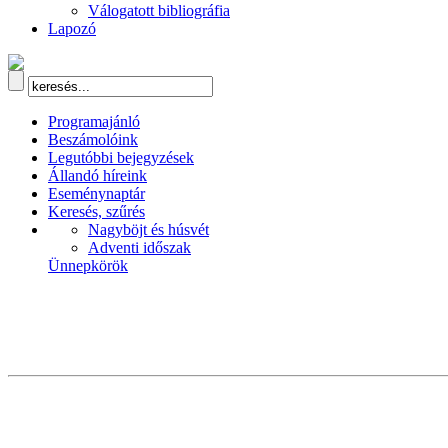
Válogatott bibliográfia
Lapozó
Programajánló
Beszámolóink
Legutóbbi bejegyzések
Állandó híreink
Eseménynaptár
Keresés, szűrés
Nagyböjt és húsvét
Adventi időszak
Ünnepkörök