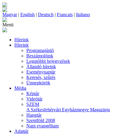
Magyar
|
English
|
Deutsch
|
Francais
|
Italiano
Menü
Híreink
Híreink
Programajánló
Beszámolóink
Legutóbbi bejegyzések
Állandó híreink
Eseménynaptár
Keresés, szűrés
Ünnepkörök
Média
Képtár
Videótár
SZEM
A Székesfehérvári Egyházmegye Magazinja
Hangtár
Szentföld 2008
Napi evangélium
Adattár