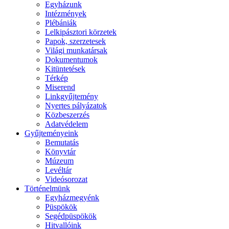
Egyházunk
Intézmények
Plébániák
Lelkipásztori körzetek
Papok, szerzetesek
Világi munkatársak
Dokumentumok
Kitüntetések
Térkép
Miserend
Linkgyűjtemény
Nyertes pályázatok
Közbeszerzés
Adatvédelem
Gyűjteményeink
Bemutatás
Könyvtár
Múzeum
Levéltár
Videósorozat
Történelmünk
Egyházmegyénk
Püspökök
Segédpüspökök
Hitvallóink