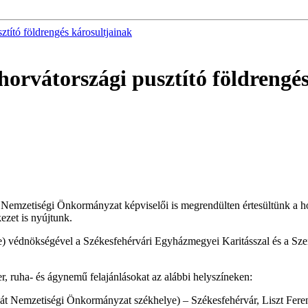
ztító földrengés károsultjainak
horvátországi pusztító földrengé
emzetiségi Önkormányzat képviselői is megrendülten értesültünk a horv
kezet is nyújtunk.
) védnökségével a Székesfehérvári Egyházmegyei Karitásszal és a Sze
szer, ruha- és ágynemű felajánlásokat az alábbi helyszíneken:
át Nemzetiségi Önkormányzat székhelye) – Székesfehérvár, Liszt Ferenc