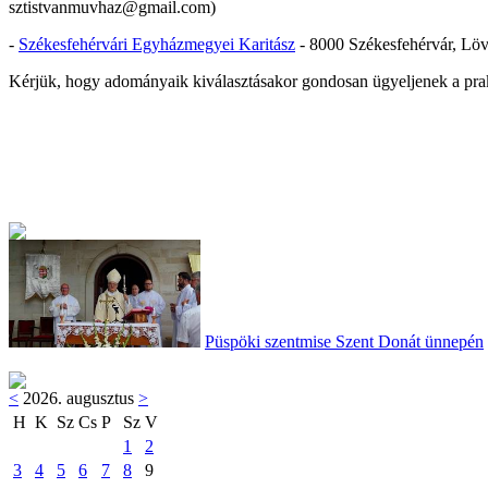
sztistvanmuvhaz@gmail.com)
-
Székesfehérvári Egyházmegyei Karitász
- 8000 Székesfehérvár, Löv
Kérjük, hogy adományaik kiválasztásakor gondosan ügyeljenek a prakt
Püspöki szentmise Szent Donát ünnepén
<
2026. augusztus
>
H
K
Sz
Cs
P
Sz
V
1
2
3
4
5
6
7
8
9