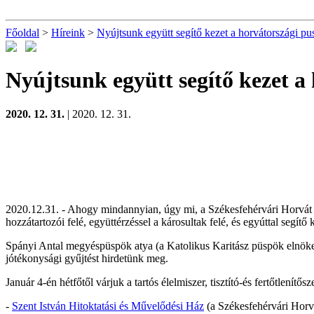
Főoldal
>
Híreink
>
Nyújtsunk együtt segítő kezet a horvátországi pus
Nyújtsunk együtt segítő kezet a 
2020. 12. 31.
| 2020. 12. 31.
2020.12.31. - Ahogy mindannyian, úgy mi, a Székesfehérvári Horvát N
hozzátartozói felé, együttérzéssel a károsultak felé, és egyúttal segítő 
Spányi Antal megyéspüspök atya (a Katolikus Karitász püspök elnöke
jótékonysági gyűjtést hirdetünk meg.
Január 4-én hétfőtől várjuk a tartós élelmiszer, tisztító-és fertőtlenítő
-
Szent István Hitoktatási és Művelődési Ház
(a Székesfehérvári Horv