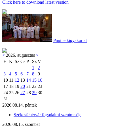
Click here to download latest version
Papi lelkigyakorlat
<
2026. augusztus
>
H
K
Sz
Cs
P
Sz
V
1
2
3
4
5
6
7
8
9
10
11
12
13
14
15
16
17
18
19
20
21
22
23
24
25
26
27
28
29
30
31
2026.08.14. péntek
Székesfehérvár fogadalmi szentmiséje
2026.08.15. szombat