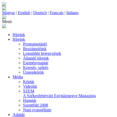
Magyar
|
English
|
Deutsch
|
Francais
|
Italiano
Menü
Híreink
Híreink
Programajánló
Beszámolóink
Legutóbbi bejegyzések
Állandó híreink
Eseménynaptár
Keresés, szűrés
Ünnepkörök
Média
Képtár
Videótár
SZEM
A Székesfehérvári Egyházmegye Magazinja
Hangtár
Szentföld 2008
Napi evangélium
Adattár