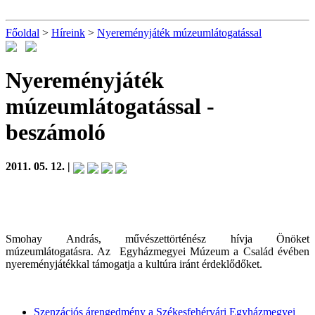
Főoldal
>
Híreink
>
Nyereményjáték múzeumlátogatással
Nyereményjáték
múzeumlátogatással
-
beszámoló
2011. 05. 12. |
Smohay András, művészettörténész hívja Önöket
múzeumlátogatásra. Az Egyházmegyei Múzeum a Család évében
nyereményjátékkal támogatja a kultúra iránt érdeklődőket.
Szenzációs árengedmény a Székesfehérvári Egyházmegyei