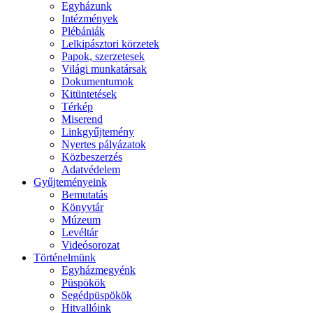
Egyházunk
Intézmények
Plébániák
Lelkipásztori körzetek
Papok, szerzetesek
Világi munkatársak
Dokumentumok
Kitüntetések
Térkép
Miserend
Linkgyűjtemény
Nyertes pályázatok
Közbeszerzés
Adatvédelem
Gyűjteményeink
Bemutatás
Könyvtár
Múzeum
Levéltár
Videósorozat
Történelmünk
Egyházmegyénk
Püspökök
Segédpüspökök
Hitvallóink