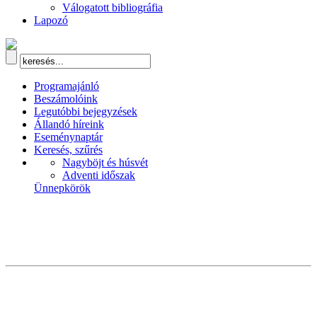
Válogatott bibliográfia
Lapozó
Programajánló
Beszámolóink
Legutóbbi bejegyzések
Állandó híreink
Eseménynaptár
Keresés, szűrés
Nagyböjt és húsvét
Adventi időszak
Ünnepkörök