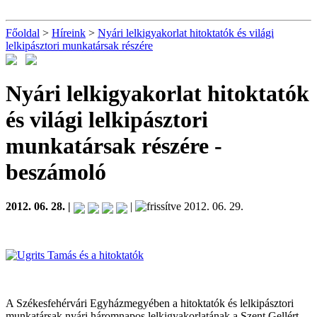
Főoldal
>
Híreink
>
Nyári lelkigyakorlat hitoktatók és világi
lelkipásztori munkatársak részére
Nyári lelkigyakorlat hitoktatók
és világi lelkipásztori
munkatársak részére
-
beszámoló
2012. 06. 28. |
|
2012. 06. 29.
A Székesfehérvári Egyházmegyében a hitoktatók és lelkipásztori
munkatársak nyári háromnapos lelkigyakorlatának a Szent Gellért