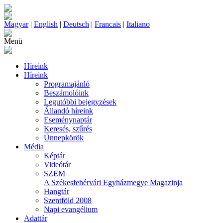
Magyar
|
English
|
Deutsch
|
Francais
|
Italiano
Menü
Híreink
Híreink
Programajánló
Beszámolóink
Legutóbbi bejegyzések
Állandó híreink
Eseménynaptár
Keresés, szűrés
Ünnepkörök
Média
Képtár
Videótár
SZEM
A Székesfehérvári Egyházmegye Magazinja
Hangtár
Szentföld 2008
Napi evangélium
Adattár