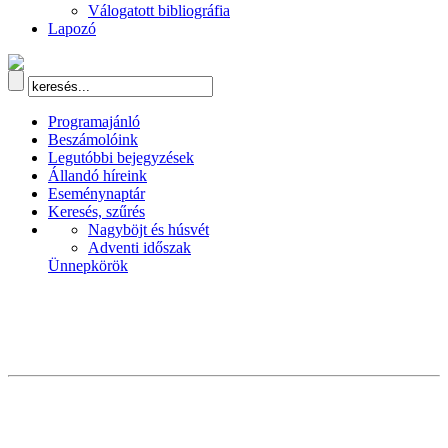
Válogatott bibliográfia
Lapozó
Programajánló
Beszámolóink
Legutóbbi bejegyzések
Állandó híreink
Eseménynaptár
Keresés, szűrés
Nagyböjt és húsvét
Adventi időszak
Ünnepkörök