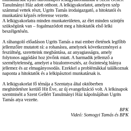
Tanulmányi Ház adott otthont. A lelkigyakorlatot, amelyen szép
számmal vettek részt, Ugrits Tamás irodaigazgató, a hitoktatói és
munkatársi képzés referense vezette.
A lelkigyakorlatra minden munkaterületen, az élet minden szintjén
szükségünk van – fogalmazódott meg a hitoktatók első lelki
beszélgetésén.
A ráhangoló előadáson Ugrits Tamás a mai ember életének legfőbb
jellemzőire mutatott rá: a rohanásra, amelynek következményei a
feszültség, szeretteink megbántása, az anyagiasságra, amely
folytonos aggódást hoz jövőnk miatt. A harmadik jellemző a
személytelenség, amelyet a bizalomvesztés, az őszinteség hiánya
jellemez és az elmagányosodás. Ezekkel a problémákkal találkoznak
naponta a hitoktatók és a lelkipásztori munkatársak is.
A lelkigyakorlat fő témája a Szentatya által októberben
meghirdetésre kerülő Hit Éve, az új evangelizáció volt. A lelkinapok
szentmiséit a Szent Gellért Tanulmányi Ház kápolnájában Ugrits
Tamás atya vezette.
BPK
Videó: Somogyi Tamás és BPK