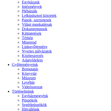
Egyházunk
Intézmények
Plébániák
Lelkipásztori körzetek
Papok, szerzetesek
Világi munkatársak
Dokumentumok
Kitüntetések
Térkép
Miserend
Linkgyűjtemény
Nyertes pályázatok
Közbeszerzés
Adatvédelem
Gyűjteményeink
Bemutatás
Könyvtár
Múzeum
Levéltár
Videósorozat
Történelmünk
Egyházmegyénk
Püspökök
Segédpüspökök
Hitvallóink