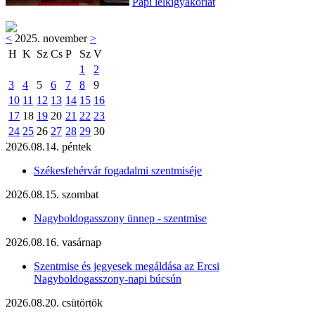
Papi lelkigyakorlat
<
2025. november
>
H
K
Sz
Cs
P
Sz
V
1
2
3
4
5
6
7
8
9
10
11
12
13
14
15
16
17
18
19
20
21
22
23
24
25
26
27
28
29
30
2026.08.14. péntek
Székesfehérvár fogadalmi szentmiséje
2026.08.15. szombat
Nagyboldogasszony ünnep - szentmise
2026.08.16. vasárnap
Szentmise és jegyesek megáldása az Ercsi
Nagyboldogasszony-napi búcsún
2026.08.20. csütörtök