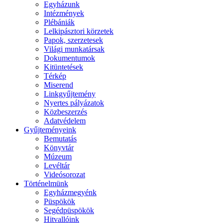
Egyházunk
Intézmények
Plébániák
Lelkipásztori körzetek
Papok, szerzetesek
Világi munkatársak
Dokumentumok
Kitüntetések
Térkép
Miserend
Linkgyűjtemény
Nyertes pályázatok
Közbeszerzés
Adatvédelem
Gyűjteményeink
Bemutatás
Könyvtár
Múzeum
Levéltár
Videósorozat
Történelmünk
Egyházmegyénk
Püspökök
Segédpüspökök
Hitvallóink