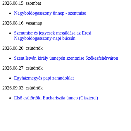
2026.08.15. szombat
Nagyboldogasszony ünnep - szentmise
2026.08.16. vasárnap
Szentmise és jegyesek megáldása az Ercsi
Nagyboldogasszony-napi búcsún
2026.08.20. csütörtök
Szent István király ünnepén szentmise Székesfehérváron
2026.08.27. csütörtök
Egyházmegyés papi zarándoklat
2026.09.03. csütörtök
Első csütörtöki Eucharisztia ünnep (Ciszterci)