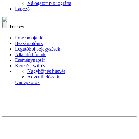
Válogatott bibliográfia
Lapozó
Programajánló
Beszámolóink
Legutóbbi bejegyzések
Állandó híreink
Eseménynaptár
Keresés, szűrés
Nagyböjt és húsvét
Adventi időszak
Ünnepkörök