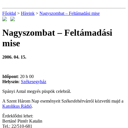
Főoldal
>
Híreink
>
Nagyszombat – Feltámadási mise
Nagyszombat – Feltámadási
mise
2006. 04. 15.
Időpont
: 20 h 00
Helyszín
:
Székesegyház
Spányi Antal megyés püspök celebrál.
A Szent Három Nap eseményeit Székesfehérvárról közvetíti majd a
Katolikus Rádió
.
Érdeklődni lehet:
Bertáné Pintér Katalin
Tel.: 22/510-681