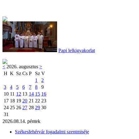
Papi lelkigyakorlat
<
2026. augusztus
>
H
K
Sz
Cs
P
Sz
V
1
2
3
4
5
6
7
8
9
10
11
12
13
14
15
16
17
18
19
20
21
22
23
24
25
26
27
28
29
30
31
2026.08.14. péntek
Székesfehérvár fogadalmi szentmiséje