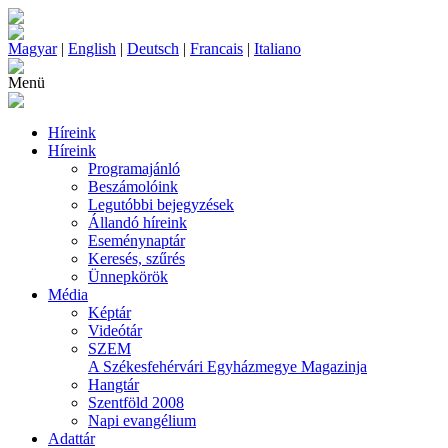
Magyar
|
English
|
Deutsch
|
Francais
|
Italiano
Menü
Híreink
Híreink
Programajánló
Beszámolóink
Legutóbbi bejegyzések
Állandó híreink
Eseménynaptár
Keresés, szűrés
Ünnepkörök
Média
Képtár
Videótár
SZEM
A Székesfehérvári Egyházmegye Magazinja
Hangtár
Szentföld 2008
Napi evangélium
Adattár