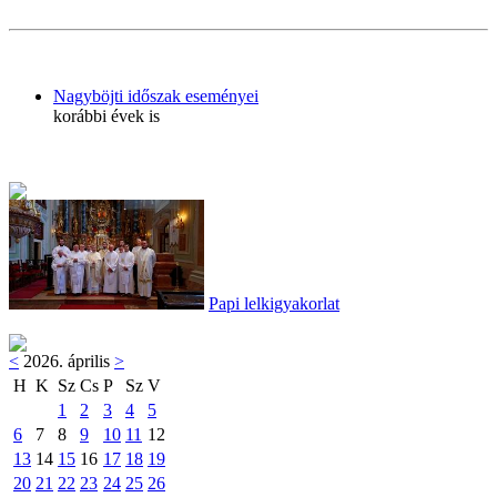
Nagyböjti időszak eseményei
korábbi évek is
Papi lelkigyakorlat
<
2026. április
>
H
K
Sz
Cs
P
Sz
V
1
2
3
4
5
6
7
8
9
10
11
12
13
14
15
16
17
18
19
20
21
22
23
24
25
26