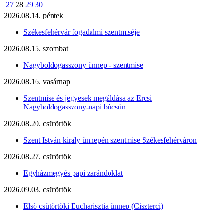
27
28
29
30
2026.08.14. péntek
Székesfehérvár fogadalmi szentmiséje
2026.08.15. szombat
Nagyboldogasszony ünnep - szentmise
2026.08.16. vasárnap
Szentmise és jegyesek megáldása az Ercsi
Nagyboldogasszony-napi búcsún
2026.08.20. csütörtök
Szent István király ünnepén szentmise Székesfehérváron
2026.08.27. csütörtök
Egyházmegyés papi zarándoklat
2026.09.03. csütörtök
Első csütörtöki Eucharisztia ünnep (Ciszterci)