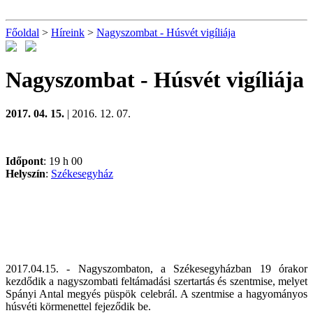
Főoldal
>
Híreink
>
Nagyszombat - Húsvét vigíliája
Nagyszombat - Húsvét vigíliája
2017. 04. 15.
| 2016. 12. 07.
Időpont
: 19 h 00
Helyszín
:
Székesegyház
2017.04.15. - Nagyszombaton, a Székesegyházban 19 órakor
kezdődik a nagyszombati feltámadási szertartás és szentmise, melyet
Spányi Antal megyés püspök celebrál. A szentmise a hagyományos
húsvéti körmenettel fejeződik be.