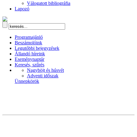
Válogatott bibliográfia
Lapozó
Programajánló
Beszámolóink
Legutóbbi bejegyzések
Állandó híreink
Eseménynaptár
Keresés, szűrés
Nagyböjt és húsvét
Adventi időszak
Ünnepkörök