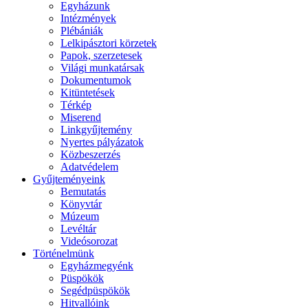
Egyházunk
Intézmények
Plébániák
Lelkipásztori körzetek
Papok, szerzetesek
Világi munkatársak
Dokumentumok
Kitüntetések
Térkép
Miserend
Linkgyűjtemény
Nyertes pályázatok
Közbeszerzés
Adatvédelem
Gyűjteményeink
Bemutatás
Könyvtár
Múzeum
Levéltár
Videósorozat
Történelmünk
Egyházmegyénk
Püspökök
Segédpüspökök
Hitvallóink