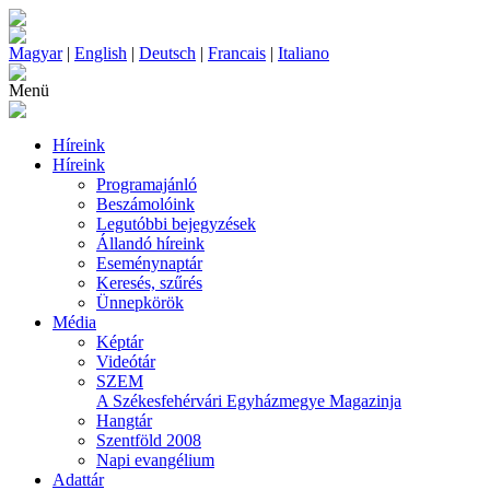
Magyar
|
English
|
Deutsch
|
Francais
|
Italiano
Menü
Híreink
Híreink
Programajánló
Beszámolóink
Legutóbbi bejegyzések
Állandó híreink
Eseménynaptár
Keresés, szűrés
Ünnepkörök
Média
Képtár
Videótár
SZEM
A Székesfehérvári Egyházmegye Magazinja
Hangtár
Szentföld 2008
Napi evangélium
Adattár