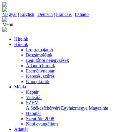
Magyar
|
English
|
Deutsch
|
Francais
|
Italiano
Menü
Híreink
Híreink
Programajánló
Beszámolóink
Legutóbbi bejegyzések
Állandó híreink
Eseménynaptár
Keresés, szűrés
Ünnepkörök
Média
Képtár
Videótár
SZEM
A Székesfehérvári Egyházmegye Magazinja
Hangtár
Szentföld 2008
Napi evangélium
Adattár