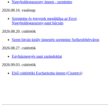
Nagyboldogasszony ünnep - szentmise
2026.08.16. vasárnap
Szentmise és jegyesek megáldása az Ercsi
Nagyboldogasszony-napi búcsún
2026.08.20. csütörtök
Szent István király ünnepén szentmise Székesfehérváron
2026.08.27. csütörtök
Egyházmegyés papi zarándoklat
2026.09.03. csütörtök
Első csütörtöki Eucharisztia ünnep (Ciszterci)