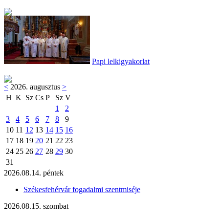
Papi lelkigyakorlat
<
2026. augusztus
>
H
K
Sz
Cs
P
Sz
V
1
2
3
4
5
6
7
8
9
10
11
12
13
14
15
16
17
18
19
20
21
22
23
24
25
26
27
28
29
30
31
2026.08.14. péntek
Székesfehérvár fogadalmi szentmiséje
2026.08.15. szombat