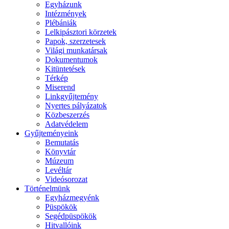
Egyházunk
Intézmények
Plébániák
Lelkipásztori körzetek
Papok, szerzetesek
Világi munkatársak
Dokumentumok
Kitüntetések
Térkép
Miserend
Linkgyűjtemény
Nyertes pályázatok
Közbeszerzés
Adatvédelem
Gyűjteményeink
Bemutatás
Könyvtár
Múzeum
Levéltár
Videósorozat
Történelmünk
Egyházmegyénk
Püspökök
Segédpüspökök
Hitvallóink