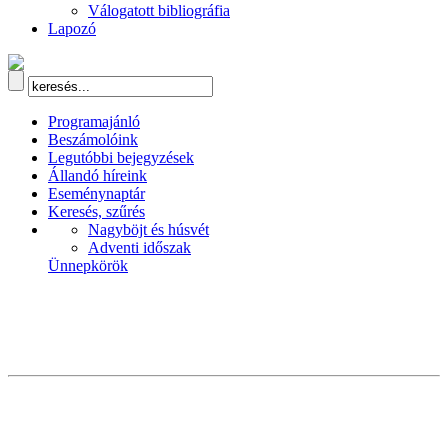
Válogatott bibliográfia
Lapozó
Programajánló
Beszámolóink
Legutóbbi bejegyzések
Állandó híreink
Eseménynaptár
Keresés, szűrés
Nagyböjt és húsvét
Adventi időszak
Ünnepkörök