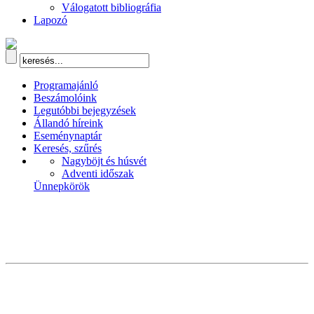
Válogatott bibliográfia
Lapozó
Programajánló
Beszámolóink
Legutóbbi bejegyzések
Állandó híreink
Eseménynaptár
Keresés, szűrés
Nagyböjt és húsvét
Adventi időszak
Ünnepkörök