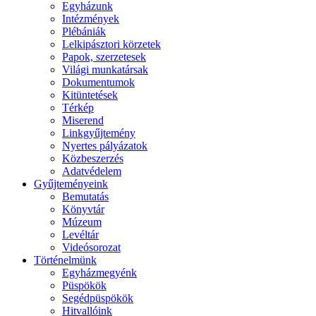
Egyházunk
Intézmények
Plébániák
Lelkipásztori körzetek
Papok, szerzetesek
Világi munkatársak
Dokumentumok
Kitüntetések
Térkép
Miserend
Linkgyűjtemény
Nyertes pályázatok
Közbeszerzés
Adatvédelem
Gyűjteményeink
Bemutatás
Könyvtár
Múzeum
Levéltár
Videósorozat
Történelmünk
Egyházmegyénk
Püspökök
Segédpüspökök
Hitvallóink