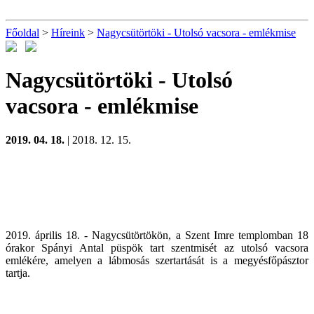
Főoldal
>
Híreink
>
Nagycsütörtöki - Utolsó vacsora - emlékmise
Nagycsütörtöki - Utolsó
vacsora - emlékmise
2019. 04. 18.
| 2018. 12. 15.
2019. április 18. - Nagycsütörtökön, a Szent Imre templomban 18
órakor Spányi Antal püspök tart szentmisét az utolsó vacsora
emlékére, amelyen a lábmosás szertartását is a megyésfőpásztor
tartja.