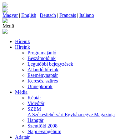
Magyar
|
English
|
Deutsch
|
Francais
|
Italiano
Menü
Híreink
Híreink
Programajánló
Beszámolóink
Legutóbbi bejegyzések
Állandó híreink
Eseménynaptár
Keresés, szűrés
Ünnepkörök
Média
Képtár
Videótár
SZEM
A Székesfehérvári Egyházmegye Magazinja
Hangtár
Szentföld 2008
Napi evangélium
Adattár