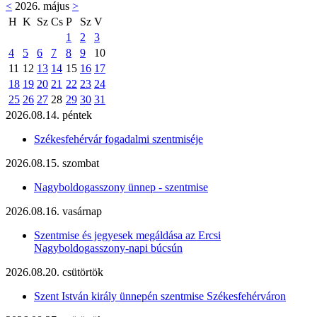
<
2026. május
>
H
K
Sz
Cs
P
Sz
V
1
2
3
4
5
6
7
8
9
10
11
12
13
14
15
16
17
18
19
20
21
22
23
24
25
26
27
28
29
30
31
2026.08.14. péntek
Székesfehérvár fogadalmi szentmiséje
2026.08.15. szombat
Nagyboldogasszony ünnep - szentmise
2026.08.16. vasárnap
Szentmise és jegyesek megáldása az Ercsi
Nagyboldogasszony-napi búcsún
2026.08.20. csütörtök
Szent István király ünnepén szentmise Székesfehérváron