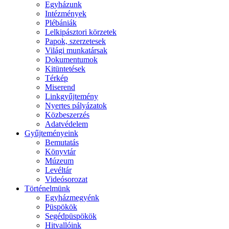
Egyházunk
Intézmények
Plébániák
Lelkipásztori körzetek
Papok, szerzetesek
Világi munkatársak
Dokumentumok
Kitüntetések
Térkép
Miserend
Linkgyűjtemény
Nyertes pályázatok
Közbeszerzés
Adatvédelem
Gyűjteményeink
Bemutatás
Könyvtár
Múzeum
Levéltár
Videósorozat
Történelmünk
Egyházmegyénk
Püspökök
Segédpüspökök
Hitvallóink