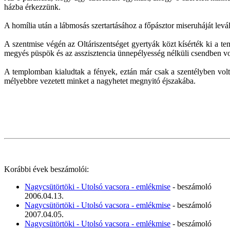
házba érkezzünk.
A homília után a lábmosás szertartásához a főpásztor miseruháját levál
A szentmise végén az Oltáriszentséget gyertyák közt kísérték ki a 
megyés püspök és az asszisztencia ünnepélyesség nélküli csendben vo
A templomban kialudtak a fények, eztán már csak a szentélyben volt 
mélyebbre vezetett minket a nagyhetet megnyitó éjszakába.
Korábbi évek beszámolói:
Nagycsütörtöki - Utolsó vacsora - emlékmise
- beszámoló
2006.04.13.
Nagycsütörtöki - Utolsó vacsora - emlékmise
- beszámoló
2007.04.05.
Nagycsütörtöki - Utolsó vacsora - emlékmise
- beszámoló