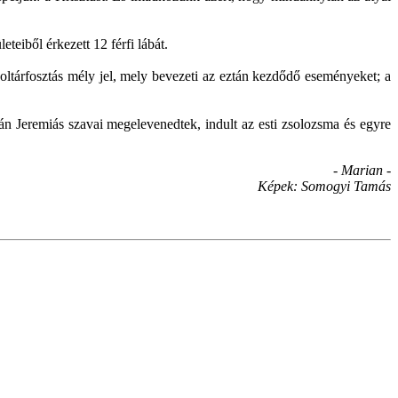
teiből érkezett 12 férfi lábát.
ltárfosztás mély jel, mely bevezeti az eztán kezdődő eseményeket; a
án Jeremiás szavai megelevenedtek, indult az esti zsolozsma és egyre
- Marian -
Képek: Somogyi Tamás