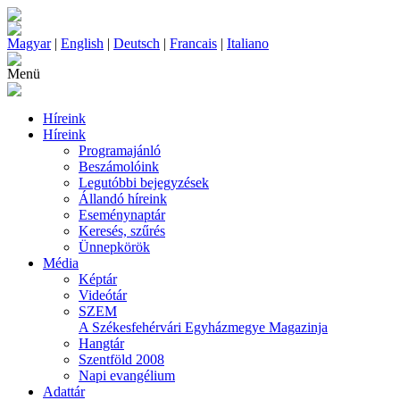
Magyar
|
English
|
Deutsch
|
Francais
|
Italiano
Menü
Híreink
Híreink
Programajánló
Beszámolóink
Legutóbbi bejegyzések
Állandó híreink
Eseménynaptár
Keresés, szűrés
Ünnepkörök
Média
Képtár
Videótár
SZEM
A Székesfehérvári Egyházmegye Magazinja
Hangtár
Szentföld 2008
Napi evangélium
Adattár