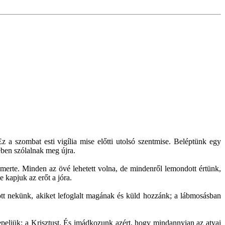
 a szombat esti vigília mise előtti utolsó szentmise. Beléptünk egy
ében szólalnak meg újra.
merte. Minden az övé lehetett volna, de mindenről lemondott értünk,
 kapjuk az erőt a jóra.
ott nekünk, akiket lefoglalt magának és küld hozzánk; a lábmosásban
epeljük: a Krisztust. És imádkozunk azért, hogy mindannyian az atyai