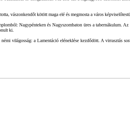
totta, vászonkendőt kötött maga elé és megmosta a város képviselőtestüle
templomból: Nagypénteken és Nagyszombaton üres a tabernákulum. Az o
nult ki.
némi világosság: a Lamentáció eléneklése kezdődött. A virrasztás sor