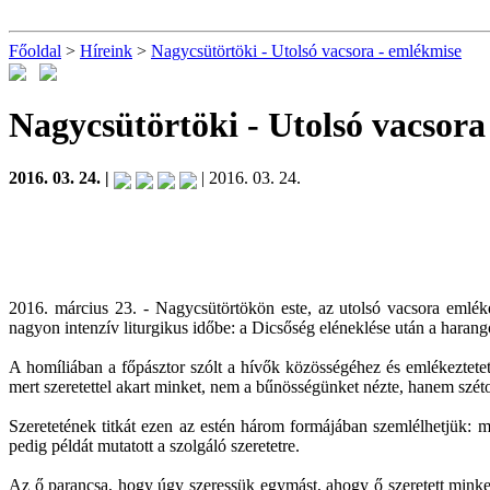
Főoldal
>
Híreink
>
Nagycsütörtöki - Utolsó vacsora - emlékmise
Nagycsütörtöki - Utolsó vacsor
2016. 03. 24. |
| 2016. 03. 24.
2016. március 23. - Nagycsütörtökön este, az utolsó vacsora emléké
nagyon intenzív liturgikus időbe: a Dicsőség eléneklése után a haran
A homíliában a főpásztor szólt a hívők közösségéhez és emlékeztete
mert szeretettel akart minket, nem a bűnösségünket nézte, hanem széto
Szeretetének titkát ezen az estén három formájában szemlélhetjük: 
pedig példát mutatott a szolgáló szeretetre.
Az ő parancsa, hogy úgy szeressük egymást, ahogy ő szeretett minket