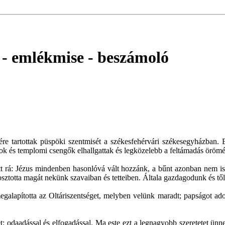
a - emlékmise
- beszámoló
re tartottak püspöki szentmisét a székesfehérvári székesegyházban. Ez
gok és templomi csengők elhallgattak és legközelebb a feltámadás öröm
tt rá: Jézus mindenben hasonlóvá vált hozzánk, a bűnt azonban nem is
sztotta magát nekünk szavaiban és tetteiben. Általa gazdagodunk és tőle
megalapította az Oltáriszentséget, melyben velünk maradt; papságot ad
: odaadással és elfogadással. Ma este ezt a legnagyobb szeretetet ünn