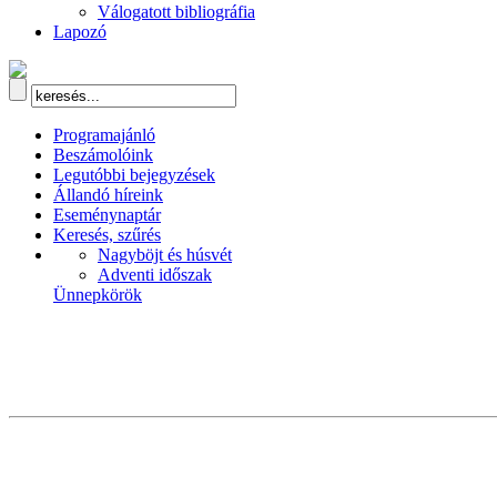
Válogatott bibliográfia
Lapozó
Programajánló
Beszámolóink
Legutóbbi bejegyzések
Állandó híreink
Eseménynaptár
Keresés, szűrés
Nagyböjt és húsvét
Adventi időszak
Ünnepkörök