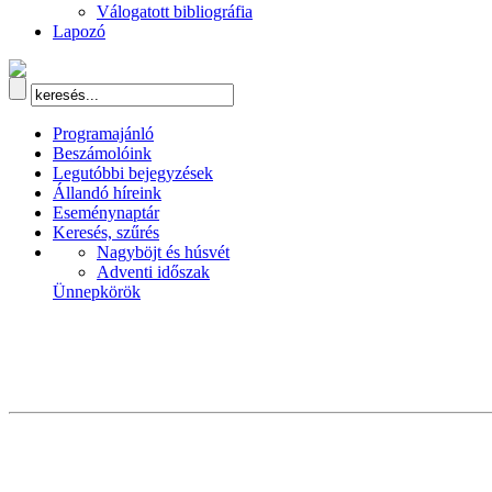
Válogatott bibliográfia
Lapozó
Programajánló
Beszámolóink
Legutóbbi bejegyzések
Állandó híreink
Eseménynaptár
Keresés, szűrés
Nagyböjt és húsvét
Adventi időszak
Ünnepkörök