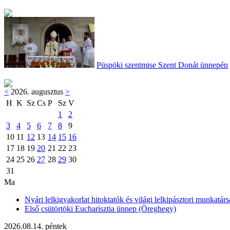
Püspöki szentmise Szent Donát ünnepén
<
2026. augusztus
>
H
K
Sz
Cs
P
Sz
V
1
2
3
4
5
6
7
8
9
10
11
12
13
14
15
16
17
18
19
20
21
22
23
24
25
26
27
28
29
30
31
Ma
Nyári lelkigyakorlat hitoktatók és világi lelkipásztori munkatárs
Első csütörtöki Eucharisztia ünnep (Öreghegy)
2026.08.14. péntek