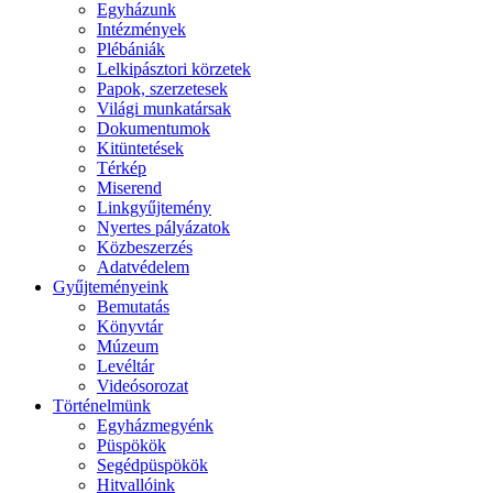
Egyházunk
Intézmények
Plébániák
Lelkipásztori körzetek
Papok, szerzetesek
Világi munkatársak
Dokumentumok
Kitüntetések
Térkép
Miserend
Linkgyűjtemény
Nyertes pályázatok
Közbeszerzés
Adatvédelem
Gyűjteményeink
Bemutatás
Könyvtár
Múzeum
Levéltár
Videósorozat
Történelmünk
Egyházmegyénk
Püspökök
Segédpüspökök
Hitvallóink