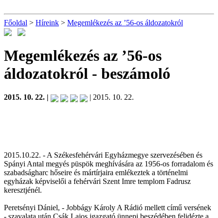
Főoldal
>
Híreink
>
Megemlékezés az ’56-os áldozatokról
Megemlékezés az ’56-os
áldozatokról
- beszámoló
2015. 10. 22. |
| 2015. 10. 22.
2015.10.22. - A Székesfehérvári Egyházmegye szervezésében és
Spányi Antal megyés püspök meghívására az 1956-os forradalom és
szabadságharc hőseire és mártírjaira emlékeztek a történelmi
egyházak képviselői a fehérvári Szent Imre templom Fadrusz
keresztjénél.
Peretsényi Dániel, - Jobbágy Károly A Rádió mellett című versének
- szavalata után Csák Lajos igazgató ünnepi beszédében felidézte a