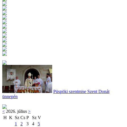
Püspöki szentmise Szent Donát
ünnepén
<
2026. július
>
H
K
Sz
Cs
P
Sz
V
1
2
3
4
5