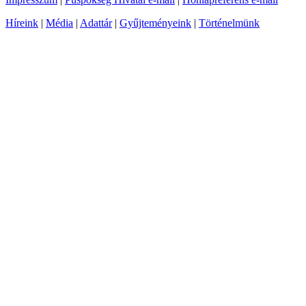
Híreink
|
Média
|
Adattár
|
Gyűjteményeink
|
Történelmünk