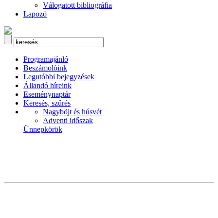
Válogatott bibliográfia
Lapozó
Programajánló
Beszámolóink
Legutóbbi bejegyzések
Állandó híreink
Eseménynaptár
Keresés, szűrés
Nagyböjt és húsvét
Adventi időszak
Ünnepkörök