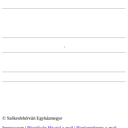
© Székesfehérvári Egyházmegye
Impresszum
|
Püspökség Hivatal e-mail
|
Honlapreferens e-mail