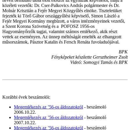
neveit bemutató tábla előtt először az egyházak képviselői, majd a
közéleti vezetők: Dr. Cser-Palkovics András polgármester és Dr.
Molnár Krisztián a Fejér Megyei Közgyűlés elnöke. Tiszteletüket
fejezték ki Törő Gábor országgyűlési képviselő, Simon László a
Fejér Megyei Kormány megbízott, a város intézményeinek vezetői,
a Szent Korona Szövetség és a POFOSZ 1956-os
Hagyományőrzők tagjai, valamint számos emlékező, akik részt
vettek az eseményen. Az ünnep méltóságát emelték az elhangzott
műsorszámok, Pásztor Katalin és Fersch Renáta fuvoladuójával.
BPK
Fényképeket készítette Gersztheimer Zsolt
Videó: Somogyi Tamás és BPK
Korábbi évek beszámolói:
Megemlékezés az ’56-os áldozatokról
- beszámoló
2006.10.22.
Megemlékezés az ’56-os áldozatokról
- beszámoló
2007.10.22.
Megemlékezés az ’56-os áldozatokról
- beszámoló