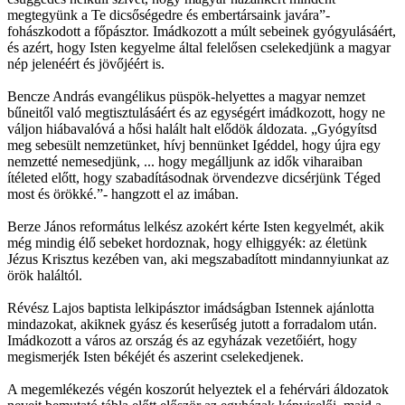
megtegyünk a Te dicsőségedre és embertársaink javára”-
fohászkodott a főpásztor. Imádkozott a múlt sebeinek gyógyulásáért,
és azért, hogy Isten kegyelme által felelősen cselekedjünk a magyar
nép jelenéért és jövőjéért is.
Bencze András evangélikus püspök-helyettes a magyar nemzet
bűneitől való megtisztulásáért és az egységért imádkozott, hogy ne
váljon hiábavalóvá a hősi halált halt elődök áldozata. „Gyógyítsd
meg sebesült nemzetünket, hívj bennünket Igéddel, hogy újra egy
nemzetté nemesedjünk, ... hogy megálljunk az idők viharaiban
ítéleted előtt, hogy szabadításodnak örvendezve dicsérjünk Téged
most és örökké.”- hangzott el az imában.
Berze János református lelkész azokért kérte Isten kegyelmét, akik
még mindig élő sebeket hordoznak, hogy elhiggyék: az életünk
Jézus Krisztus kezében van, aki megszabadított mindannyiunkat az
örök haláltól.
Révész Lajos baptista lelkipásztor imádságban Istennek ajánlotta
mindazokat, akiknek gyász és keserűség jutott a forradalom után.
Imádkozott a város az ország és az egyházak vezetőiért, hogy
megismerjék Isten békéjét és aszerint cselekedjenek.
A megemlékezés végén koszorút helyeztek el a fehérvári áldozatok