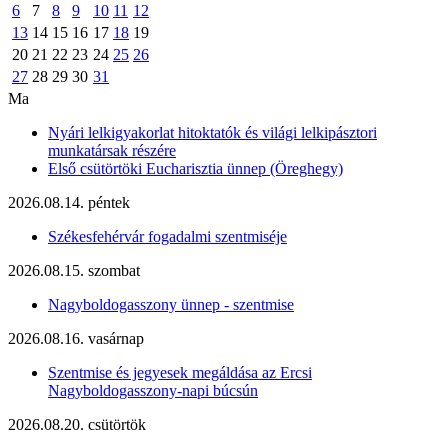
6
7
8
9
10
11
12
13
14
15
16
17
18
19
20
21
22
23
24
25
26
27
28
29
30
31
Ma
Nyári lelkigyakorlat hitoktatók és világi lelkipásztori
munkatársak részére
Első csütörtöki Eucharisztia ünnep (Öreghegy)
2026.08.14. péntek
Székesfehérvár fogadalmi szentmiséje
2026.08.15. szombat
Nagyboldogasszony ünnep - szentmise
2026.08.16. vasárnap
Szentmise és jegyesek megáldása az Ercsi
Nagyboldogasszony-napi búcsún
2026.08.20. csütörtök