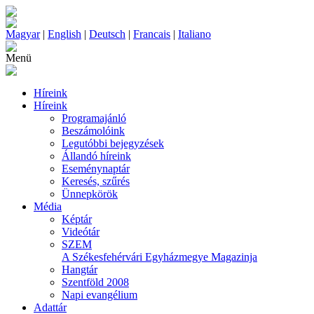
Magyar
|
English
|
Deutsch
|
Francais
|
Italiano
Menü
Híreink
Híreink
Programajánló
Beszámolóink
Legutóbbi bejegyzések
Állandó híreink
Eseménynaptár
Keresés, szűrés
Ünnepkörök
Média
Képtár
Videótár
SZEM
A Székesfehérvári Egyházmegye Magazinja
Hangtár
Szentföld 2008
Napi evangélium
Adattár