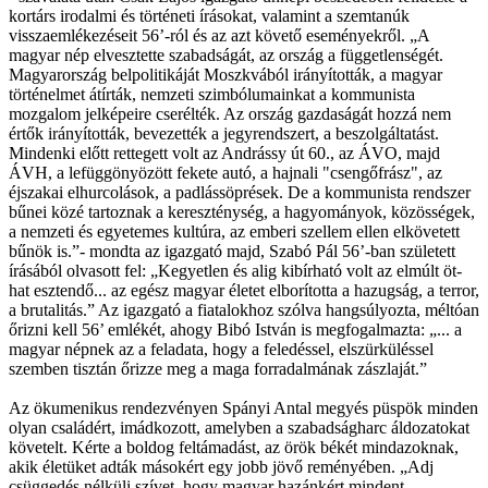
kortárs irodalmi és történeti írásokat, valamint a szemtanúk
visszaemlékezéseit 56’-ról és az azt követő eseményekről. „A
magyar nép elvesztette szabadságát, az ország a függetlenségét.
Magyarország belpolitikáját Moszkvából irányították, a magyar
történelmet átírták, nemzeti szimbólumainkat a kommunista
mozgalom jelképeire cserélték. Az ország gazdaságát hozzá nem
értők irányították, bevezették a jegyrendszert, a beszolgáltatást.
Mindenki előtt rettegett volt az Andrássy út 60., az ÁVO, majd
ÁVH, a lefüggönyözött fekete autó, a hajnali "csengőfrász", az
éjszakai elhurcolások, a padlássöprések. De a kommunista rendszer
bűnei közé tartoznak a kereszténység, a hagyományok, közösségek,
a nemzeti és egyetemes kultúra, az emberi szellem ellen elkövetett
bűnök is.”- mondta az igazgató majd, Szabó Pál 56’-ban született
írásából olvasott fel: „Kegyetlen és alig kibírható volt az elmúlt öt-
hat esztendő... az egész magyar életet elborította a hazugság, a terror,
a brutalitás.” Az igazgató a fiatalokhoz szólva hangsúlyozta, méltóan
őrizni kell 56’ emlékét, ahogy Bibó István is megfogalmazta: „... a
magyar népnek az a feladata, hogy a feledéssel, elszürküléssel
szemben tisztán őrizze meg a maga forradalmának zászlaját.”
Az ökumenikus rendezvényen Spányi Antal megyés püspök minden
olyan családért, imádkozott, amelyben a szabadságharc áldozatokat
követelt. Kérte a boldog feltámadást, az örök békét mindazoknak,
akik életüket adták másokért egy jobb jövő reményében. „Adj
csüggedés nélküli szívet, hogy magyar hazánkért mindent