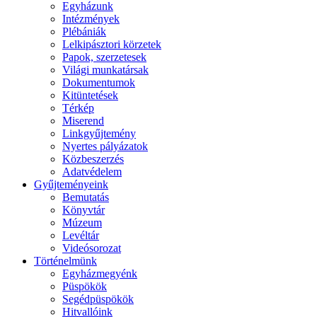
Egyházunk
Intézmények
Plébániák
Lelkipásztori körzetek
Papok, szerzetesek
Világi munkatársak
Dokumentumok
Kitüntetések
Térkép
Miserend
Linkgyűjtemény
Nyertes pályázatok
Közbeszerzés
Adatvédelem
Gyűjteményeink
Bemutatás
Könyvtár
Múzeum
Levéltár
Videósorozat
Történelmünk
Egyházmegyénk
Püspökök
Segédpüspökök
Hitvallóink