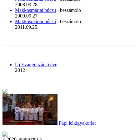
2008.09.28.
Makkosmáriai búcsú
- beszámoló
2009.09.27.
Makkosmáriai búcsú
- beszámoló
2011.09.25.
Új Evangelizáció éve
2012
Papi lelkigyakorlat
<
2026. augusztus
>