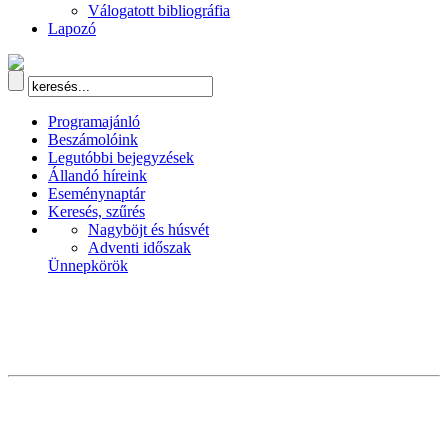
Válogatott bibliográfia
Lapozó
Programajánló
Beszámolóink
Legutóbbi bejegyzések
Állandó híreink
Eseménynaptár
Keresés, szűrés
Nagyböjt és húsvét
Adventi időszak
Ünnepkörök