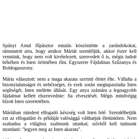
Spányi Antal főpásztor miután köszöntötte a zarándokokat,
rámutatott arra, hogy amikor Máriát szemléljük, akkor észre kell
vennünk, hogy nem volt kivételezett, szenvedett ő is, mégis tudott
békében és Isten örömében élni. Egyszerre Fájdalmas Szűzanya és
Boldogasszony.
Mária választott: nem a maga akarata szerinti életet élte. Vállalta a
bizonytalanságot és nehézséget, és ezek során megtapasztalta Isten
segítségét, Isten mellette állását. Egy anya számára a legnagyobb
fájdalmat kellett elszenvednie: fia elvesztését. Mégis mindvégig
bízott Isten szeretetében.
Máriában mindent elfogadó készség volt Isten felé. Szemlélhetjük
ezt az elfogadást és példáját valósággá válthatjuk életünkben. Nem
szabadna a világhoz szabnunk utunkat; szívből kell tudnunk
mondani: "legyen meg az Isten akarata".