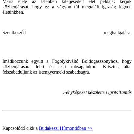
Mária élete az Istenben kiteljesedett élet példája: kérjük
közbenjárását, hogy ez a vágyon túl megtalált igazság legyen
életünkben.
Szentbeszéd meghallgatása:
Imádkozzunk együtt a Fogolykiváltó Boldogasszonyhoz, hogy
közbenjárására lelki és testi rabságainkból Krisztus által
felszabaduljunk az istengyermeki szabadságra.
Fényképeket készítette Ugrits Tamás
Kapcsolódó cikk a
Budakeszi Hírmondóban >>