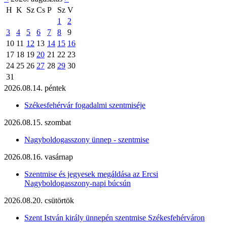
H
K
Sz
Cs
P
Sz
V
1
2
3
4
5
6
7
8
9
10
11
12
13
14
15
16
17
18
19
20
21
22
23
24
25
26
27
28
29
30
31
2026.08.14. péntek
Székesfehérvár fogadalmi szentmiséje
2026.08.15. szombat
Nagyboldogasszony ünnep - szentmise
2026.08.16. vasárnap
Szentmise és jegyesek megáldása az Ercsi
Nagyboldogasszony-napi búcsún
2026.08.20. csütörtök
Szent István király ünnepén szentmise Székesfehérváron