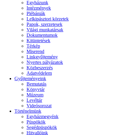
Egyházunk
Intézmények
Plébániák
Lelkipásztori körzetek
Papok, szerzetesek
Világi munkatársak
Dokumentumok
Kitüntetések
Térkép
Miserend
Linkgyűjtemény
Nyertes pályázatok
Közbeszerzés
Adatvédelem
Gyűjteményeink
Bemutatás
Könyvtár
Múzeum
Levéltár
Videósorozat
Történelmünk
Egyházmegyénk
Püspökök
Segédpüspökök
Hitvallóink