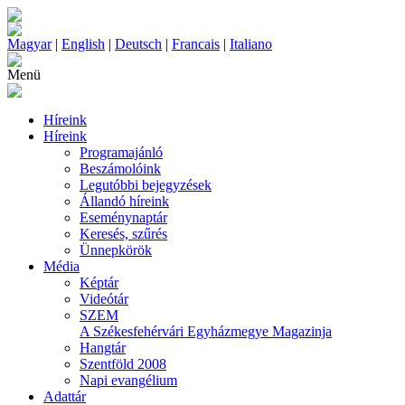
Magyar
|
English
|
Deutsch
|
Francais
|
Italiano
Menü
Híreink
Híreink
Programajánló
Beszámolóink
Legutóbbi bejegyzések
Állandó híreink
Eseménynaptár
Keresés, szűrés
Ünnepkörök
Média
Képtár
Videótár
SZEM
A Székesfehérvári Egyházmegye Magazinja
Hangtár
Szentföld 2008
Napi evangélium
Adattár