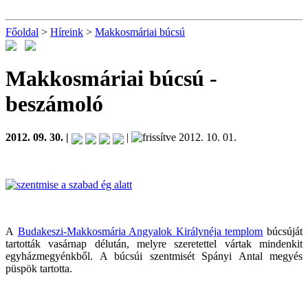
Főoldal
>
Híreink
>
Makkosmáriai búcsú
Makkosmáriai búcsú
-
beszámoló
2012. 09. 30. |
|
2012. 10. 01.
A
Budakeszi-Makkosmária Angyalok Királynéja templom
búcsúját
tartották vasárnap délután, melyre szeretettel vártak mindenkit
egyházmegyénkből. A búcsúi szentmisét Spányi Antal megyés
püspök tartotta.