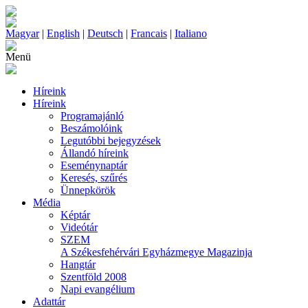
Magyar
|
English
|
Deutsch
|
Francais
|
Italiano
Menü
Híreink
Híreink
Programajánló
Beszámolóink
Legutóbbi bejegyzések
Állandó híreink
Eseménynaptár
Keresés, szűrés
Ünnepkörök
Média
Képtár
Videótár
SZEM
A Székesfehérvári Egyházmegye Magazinja
Hangtár
Szentföld 2008
Napi evangélium
Adattár