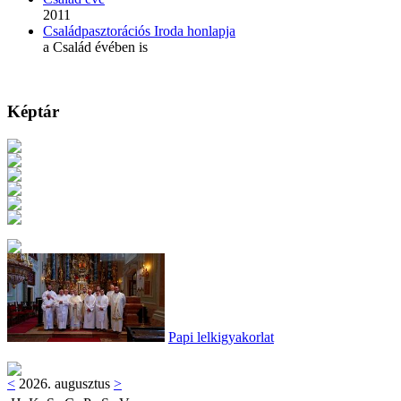
2011
Családpasztorációs Iroda honlapja
a Család évében is
Képtár
Papi lelkigyakorlat
<
2026. augusztus
>