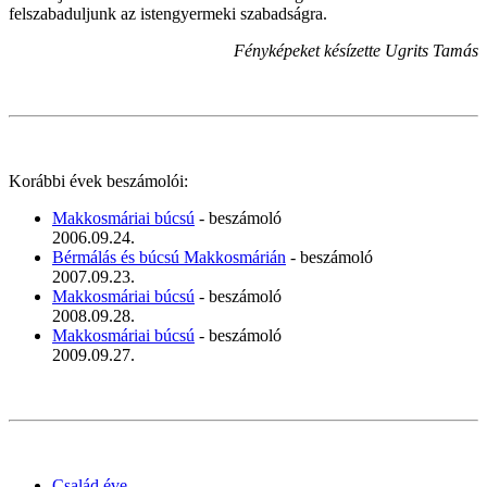
felszabaduljunk az istengyermeki szabadságra.
Fényképeket késízette Ugrits Tamás
Korábbi évek beszámolói:
Makkosmáriai búcsú
- beszámoló
2006.09.24.
Bérmálás és búcsú Makkosmárián
- beszámoló
2007.09.23.
Makkosmáriai búcsú
- beszámoló
2008.09.28.
Makkosmáriai búcsú
- beszámoló
2009.09.27.
Család éve