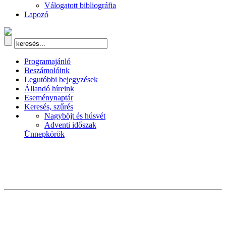
Válogatott bibliográfia
Lapozó
Programajánló
Beszámolóink
Legutóbbi bejegyzések
Állandó híreink
Eseménynaptár
Keresés, szűrés
Nagyböjt és húsvét
Adventi időszak
Ünnepkörök