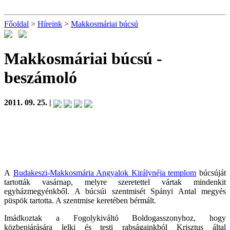
Főoldal
>
Híreink
>
Makkosmáriai búcsú
Makkosmáriai búcsú
-
beszámoló
2011. 09. 25. |
A
Budakeszi-Makkosmária Angyalok Királynéja templom
búcsúját
tartották vasárnap, melyre szeretettel vártak mindenkit
egyházmegyénkből. A búcsúi szentmisét Spányi Antal megyés
püspök tartotta. A szentmise keretében bérmált.
Imádkoztak a Fogolykiváltó Boldogasszonyhoz, hogy
közbenjárására lelki és testi rabságainkból Krisztus által