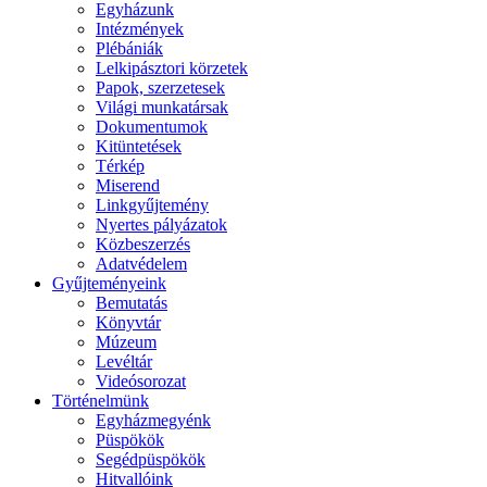
Egyházunk
Intézmények
Plébániák
Lelkipásztori körzetek
Papok, szerzetesek
Világi munkatársak
Dokumentumok
Kitüntetések
Térkép
Miserend
Linkgyűjtemény
Nyertes pályázatok
Közbeszerzés
Adatvédelem
Gyűjteményeink
Bemutatás
Könyvtár
Múzeum
Levéltár
Videósorozat
Történelmünk
Egyházmegyénk
Püspökök
Segédpüspökök
Hitvallóink