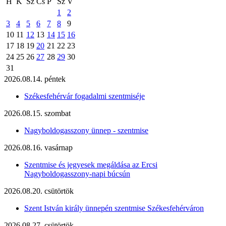
H
K
Sz
Cs
P
Sz
V
1
2
3
4
5
6
7
8
9
10
11
12
13
14
15
16
17
18
19
20
21
22
23
24
25
26
27
28
29
30
31
2026.08.14. péntek
Székesfehérvár fogadalmi szentmiséje
2026.08.15. szombat
Nagyboldogasszony ünnep - szentmise
2026.08.16. vasárnap
Szentmise és jegyesek megáldása az Ercsi
Nagyboldogasszony-napi búcsún
2026.08.20. csütörtök
Szent István király ünnepén szentmise Székesfehérváron
2026.08.27. csütörtök